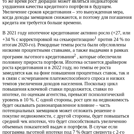
то же время рост дюрации может являться индикатором
ухудшения качества кредитного портфеля в будущем.
Увеличение сроков кредитования – это вынужденная мера,
когда доходы заемщиков снижаются, и поэтому для погашения
кредита им требуется больше времени.
В 2021 году ипотечное кредитование активно росло (+27, или
1
+34 % с корректировкой на секьюритизацию
против 24 % по
итогам 2020-го). Рекордные темпы роста были обусловлены
низкими процентными ставками, а также выдачами в рамках
2
программ льготного кредитования
, которые обеспечили
половину прироста портфеля. Ипотека останется драйвером
роста кредитования и в 2022 году, но темпы ее роста
замедлятся как на фоне повышения процентных ставок, так и
в связи с исчерпанием платежеспособного спроса и низких
темпов увеличения доходов населения. Поскольку цикл
повышения ключевой ставки продолжится, ставки по
ипотеке, по оценкам агентства, превысят психологический
уровень в 10 %. С одной стороны, рост цен на недвижимость
будет оказывать разнонаправленное влияние – часть
потенциальных заемщиков может отложить решение о
покупке недвижимости, с другой стороны, будет повышаться
средний чек ипотеки, что будет способствовать увеличению
объемных показателей выдач и портфеля. В случае если
программа льготной ипотеки под 7 % будет свернута с 2-го