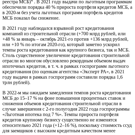
4
реестра МСБ)
. В 2021 году выдачи по льготным программам
обеспечили порядка 40 % прироста портфеля кредитов МСБ, а
в 2020-м без учета льготных программ портфель кредитов
МСБ показал бы снижение.
В 2021 году наблюдался взрывной рост кредитования
компаний из строительной отрасли (+700 млрд рублей, или
+48 % за январь – октябрь 2021-го против +136 млрд рублей,
или +10 % по итогам 2020-го), который заметно ускорил
темпы роста кредитования как крупного бизнеса, так и МСБ.
Столь существенное увеличение кредитования строительной
отрасли во многом обусловлено рекордным объемом выдач
ипотечных кредитов, в т. ч. в рамках госпрограмм льготного
кредитования (по оценкам агентства «Эксперт РА», в 2021
году выдачи в рамках госпрограмм составили порядка 1,6
трлн рублей).
В 2022-м мы ожидаем замедления темпов роста кредитования
МСБ до 15–17 % на фоне повышения процентных ставок и
снижения объемов кредитования строительной отрасли в
случае завершения с 2-го полугодия 2022 года госпрограммы
«Льготная ипотека под 7 %». Темпы прироста портфеля
кредитов крупному бизнесу существенно не изменятся
относительно 2021 года (+12–16 %), поскольку стоимость ссуд
для заемщиков с высоким кредитным качеством менее