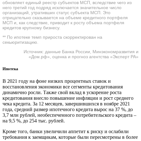
обновляет единый реестр субъектов МСП, вследствие чего из
него третий год подряд исключается значительное число
организаций, утративших статус субъекта МСП. Это
отрицательно сказывается на объеме кредитного портфеля
МСП и, как следствие, приводит к росту объема портфеля
кредитов крупному бизнесу.
** По ипотеке темп прироста скорректирован на
секьюритизацию.
Источник: данные Банка России, Минэкономразвития и
«Дом.рф», оценка и прогноз агентства «Эксперт РА»
Ипотека
В 2021 году на фоне низких процентных ставок и
восстановления экономики все сегменты кредитования
динамично росли. Также свой вклад в ускорение роста
кредитования внесло повышение инфляции и рост среднего
чека кредита. За 12 месяцев, завершившихся в ноябре 2021
года, средний размер ипотечного кредита вырос на 37 %, до
3,7 млн рублей, необеспеченного потребительского кредита –
на 9,5 %, до 254 тыс. рублей.
Кроме того, банки увеличили аппетит к риску и ослабили
требования к заемщикам, которые были пересмотрены в более