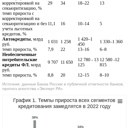
корректировкой на
29
34
18–22
13
секьюритизацию, %
темп прироста с
корректировкой на
секьюритизацию и без
11,1
16
10–14
5
учета льготных
кредитов, %
Автокредиты
, млрд
1 420–1
1 031
1 258
1 330–1 360
руб.
450
темп прироста, %
7,9
22
13–16
6–8
Необеспеченные
потребительские
12 780 - 13
12 580 -12
9 707
11 650
кредиты ФЛ
, млрд
125
815
руб.
темп прироста, %
8,8
20
12–15
8–10
Источник: данные Банка России и публичной отчетности банков,
прогноз агентства «Эксперт РА»
График 1. Темпы прироста всех сегментов
кредитования замедлятся в 2022 году
38%
34%