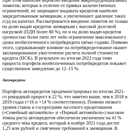
При этом наиболее вероятно введение макропруденциальных
лимитов, которые в отличие от прямых количественных
ограничений, не запрещают выдавать кредитов наиболее
закредитованным заемщикам, а увеличивают давление таких
ссуд на капитал. Рассматривается введение лимитов не только
на долю выдач кредитов заемщикам с высокой долговой
нагрузкой (ПДН более 80 %), но и на долю выдач кредитов
срочностью более пяти лет либо ограничение максимального
срока необеспеченного потребкредита пятью годами. Помимо
этого, сдерживающее влияние на потребкредитование окажет
запланированное ужесточение расчета полной стоимости
кредита (ПСК). В результате по итогам 2022 года темп
прироста портфеля необеспеченных потребкредитов покажет
существенное замедление до 12–15 %.
Автокредиты
Портфель автокредитов продемонстрировал по итогам 2021-
го рекордный прирост в 22 %, что заметно выше, чем в 2018 и
2019 годах (+16 и +14 % соответственно). Помимо низкого
уровня ставок и госпрограмм льготного кредитования
(«Семейный автомобиль» и «Первый автомобиль») высокие
темпы роста автокредитов обеспечили увеличение на 41 %
среднего чека кредита, который в ноябре 2021 года достиг
1,25 млн рублей и смягчение требований к заемщикам. В