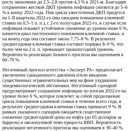
роста экономики до 2,5–2,8 против 4,3 % в 2021-м. Благодаря
сохранению жесткой ДКП уровень инфляции снизится до 5–6
% к концу 2022 года. Пик цикла ужесточения ДКП придется
на I–II кварталы 2022-го (мы ожидаем повышения ключевой
ставки на 0,5–1 п. п.), с 2-го полугодия 2022-го, в случае если
инфляция покажет устойчивое снижение до уровня ниже 6 %,
начнется цикл постепенного понижения ключевой ставки, и
на конец года она составит около 7,75–8 %. В результате
среднегодовая ключевая ставка составит порядка 8–9 %, что
более чем на 2 п. п. превышает прошлогодний уровень.
Вероятность реализации базового прогноза мы оцениваем в
60–70 %.
Негативный прогноз агентства «Эксперт РА» предполагает
увеличение санкционного давления и/или введение
существенных ограничительных мер на фоне ухудшения
эпидемиологической обстановки. Негативный сценарий
предусматривает сохранение инфляции по итогам 2022-го на
уровне более 6 %, которое повлечет за собой продолжение
цикла повышения ключевой ставки в течение всего года, в
результате среднегодовая ключевая ставка превысит 9 %. В
рамках указанного сценария ожидается существенное
снижение среднегодовой цены на нефть (до 65 долларов за
баррель) и околонулевой темп прироста ВВП. Вероятность
реализации негативного прогноза мы оцениваем в 30–40 %.