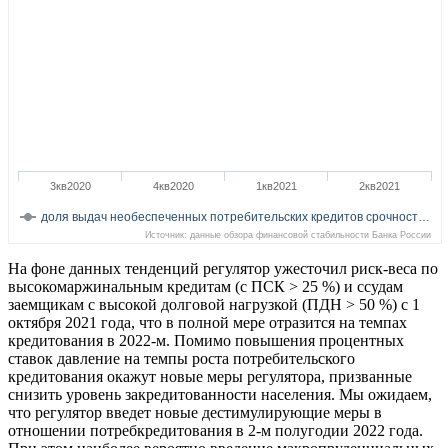
3кв2020
4кв2020
1кв2021
2кв2021
доля выдач необеспеченных потребительских кредитов срочност…
Источник: данные обзора финансовой стабильности Банка России
На фоне данных тенденций регулятор ужесточил риск-веса по
высокомаржинальным кредитам (с ПСК > 25 %) и ссудам
заемщикам с высокой долговой нагрузкой (ПДН > 50 %) с 1
октября 2021 года, что в полной мере отразится на темпах
кредитования в 2022-м. Помимо повышения процентных
ставок давление на темпы роста потребительского
кредитования окажут новые меры регулятора, призванные
снизить уровень закредитованности населения. Мы ожидаем,
что регулятор введет новые дестимулирующие меры в
отношении потребкредитования в 2-м полугодии 2022 года.