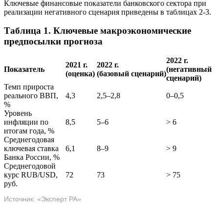
Ключевые финансовые показатели банковского сектора при
реализации негативного сценария приведены в таблицах 2-3.
Таблица 1. Ключевые макроэкономические
предпосылки прогноза
2022 г.
2021 г.
2022 г.
Показатель
(негативный
(оценка)
(базовый сценарий)
сценарий)
Темп прироста
реального ВВП,
4,3
2,5–2,8
0–0,5
%
Уровень
инфляции по
8,5
5–6
> 6
итогам года, %
Среднегодовая
ключевая ставка
6,1
8–9
> 9
Банка России, %
Среднегодовой
курс RUB/USD,
72
73
> 75
руб.
Источник: «Эксперт РА»