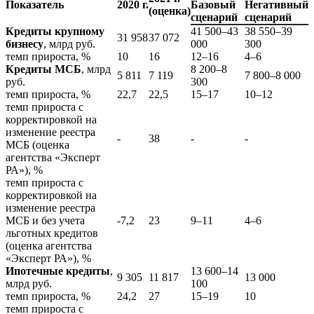
Показатель
2020 г.
Базовый
Негативный
(оценка)
сценарий
сценарий
Кредиты крупному
41 500–43
38 550–39
31 958
37 072
бизнесу
, млрд руб.
000
300
темп прироста, %
10
16
12–16
4–6
Кредиты МСБ
, млрд
8 200–8
5 811
7 119
7 800–8 000
руб.
300
темп прироста, %
22,7
22,5
15–17
10–12
темп прироста с
корректировкой на
изменение реестра
-
38
-
-
МСБ (оценка
агентства «Эксперт
РА»), %
темп прироста с
корректировкой на
изменение реестра
МСБ и без учета
-7,2
23
9–11
4–6
льготных кредитов
(оценка агентства
«Эксперт РА»), %
Ипотечные кредиты
,
13 600–14
9 305
11 817
13 000
млрд руб.
100
темп прироста, %
24,2
27
15–19
10
темп прироста с