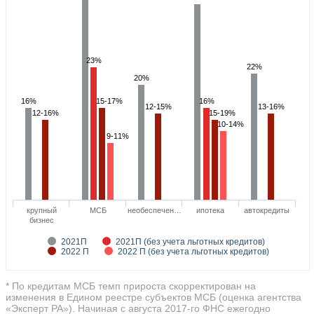
23%
22%
20%
16%
15-17%
16%
12-15%
13-16%
12-16%
15-19%
10-14%
9-11%
крупный
МСБ
необеспечен…
ипотека
автокредиты
бизнес
2021П
2021П (без учета льготных кредитов)
2022 П
2022 П (без учета льготных кредитов)
* По кредитам МСБ темп прироста скорректирован на
изменения в Едином реестре субъектов МСБ (оценка агентства
«Эксперт РА»). Начиная с августа 2017-го ФНС ежегодно