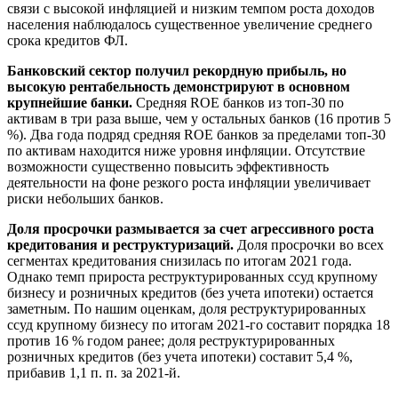
связи с высокой инфляцией и низким темпом роста доходов
населения наблюдалось существенное увеличение среднего
срока кредитов ФЛ.
Банковский сектор получил рекордную прибыль, но
высокую рентабельность демонстрируют в основном
крупнейшие банки.
Средняя ROE банков из топ-30 по
активам в три раза выше, чем у остальных банков (16 против 5
%). Два года подряд средняя ROE банков за пределами топ-30
по активам находится ниже уровня инфляции. Отсутствие
возможности существенно повысить эффективность
деятельности на фоне резкого роста инфляции увеличивает
риски небольших банков.
Доля просрочки размывается за счет агрессивного роста
кредитования и реструктуризаций.
Доля просрочки во всех
сегментах кредитования снизилась по итогам 2021 года.
Однако темп прироста реструктурированных ссуд крупному
бизнесу и розничных кредитов (без учета ипотеки) остается
заметным. По нашим оценкам, доля реструктурированных
ссуд крупному бизнесу по итогам 2021-го составит порядка 18
против 16 % годом ранее; доля реструктурированных
розничных кредитов (без учета ипотеки) составит 5,4 %,
прибавив 1,1 п. п. за 2021-й.