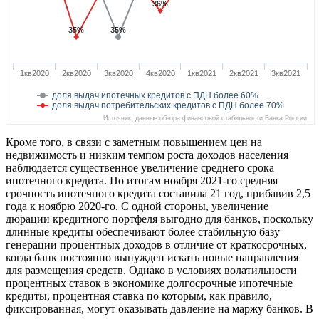
36%
35%
35%
1кв2020
2кв2020
3кв2020
4кв2020
1кв2021
2кв2021
3кв2021
доля выдач ипотечных кредитов с ПДН более 60%
доля выдач потребительских кредитов с ПДН более 70%
Источник: данные обзора финансовой стабильности Банка России
Кроме того, в связи с заметным повышением цен на
недвижимость и низким темпом роста доходов населения
наблюдается существенное увеличение среднего срока
ипотечного кредита. По итогам ноября 2021-го средняя
срочность ипотечного кредита составила 21 год, прибавив 2,5
года к ноябрю 2020-го. С одной стороны, увеличение
дюрации кредитного портфеля выгодно для банков, поскольку
длинные кредиты обеспечивают более стабильную базу
генерации процентных доходов в отличие от краткосрочных,
когда банк постоянно вынужден искать новые направления
для размещения средств. Однако в условиях волатильности
процентных ставок в экономике долгосрочные ипотечные
кредиты, процентная ставка по которым, как правило,
фиксированная, могут оказывать давление на маржу банков. В