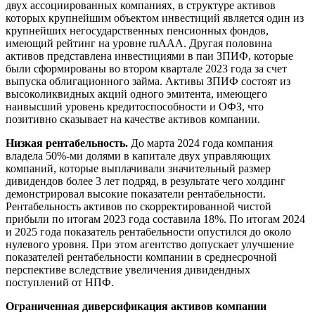
двух ассоциированных компаниях, в структуре активов
которых крупнейшим объектом инвестиций является один из
крупнейших негосударственных пенсионных фондов,
имеющий рейтинг на уровне ruAAA. Другая половина
активов представлена инвестициями в паи ЗПИФ, которые
были сформированы во втором квартале 2023 года за счет
выпуска облигационного займа. Активы ЗПИФ состоят из
высоколиквидных акций одного эмитента, имеющего
наивысший уровень кредитоспособности и ОФЗ, что
позитивно сказывает на качестве активов компании.
Низкая рентабельность.
До марта 2024 года компания
владела 50%-ми долями в капитале двух управляющих
компаний, которые выплачивали значительный размер
дивидендов более 3 лет подряд, в результате чего холдинг
демонстрировал высокие показатели рентабельности.
Рентабельность активов по скорректированной чистой
прибыли по итогам 2023 года составила 18%. По итогам 2024
и 2025 года показатель рентабельности опустился до около
нулевого уровня. При этом агентство допускает улучшение
показателей рентабельности компании в среднесрочной
перспективе вследствие увеличения дивидендных
поступлений от НПФ.
Ограниченная диверсификация активов компании