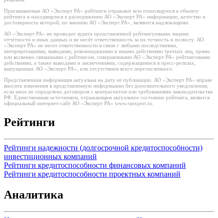
Присваиваемые АО «Эксперт РА» рейтинги отражают всю относящуюся к объекту
рейтинга и находящуюся в распоряжении АО «Эксперт РА» информацию, качество и
достоверность которой, по мнению АО «Эксперт РА», являются надлежащими.
АО «Эксперт РА» не проводит аудита представленной рейтингуемыми лицами
отчётности и иных данных и не несёт ответственность за их точность и полноту. АО
«Эксперт РА» не несет ответственности в связи с любыми последствиями,
интерпретациями, выводами, рекомендациями и иными действиями третьих лиц, прямо
или косвенно связанными с рейтингом, совершенными АО «Эксперт РА» рейтинговыми
действиями, а также выводами и заключениями, содержащимися в пресс-релизах,
выпущенных АО «Эксперт РА», или отсутствием всего перечисленного.
Представленная информация актуальна на дату её публикации. АО «Эксперт РА» вправе
вносить изменения в представленную информацию без дополнительного уведомления,
если иное не определено договором с контрагентом или требованиями законодательства
РФ. Единственным источником, отражающим актуальное состояние рейтинга, является
официальный интернет-сайт АО «Эксперт РА» www.raexpert.ru.
Рейтинги
Рейтинги надежности (долгосрочной кредитоспособности)
инвестиционных компаний
Рейтинги кредитоспособности финансовых компаний
Рейтинги кредитоспособности проектных компаний
Аналитика