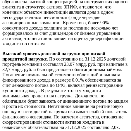
обусловлена высокой концентрацией на инструментах одного
эмитента в структуре активов ЗПИФ, а также тем, что
конечным объектом инвестиций является доля в одном
негосударственном пенсионном фонде через две
ассоциированные компании. Кроме того, более 90%
совокупного дохода холдинга за последние несколько лет
формировалось за счет дивидендов от бизнеса управления
активами, что негативно влияет на оценку диверсификации
холдинга по потокам.
Высокий уровень долговой нагрузки при низкой
процентной нагрузке.
По состоянию на 31.12.2025 долговой
портфель компании составлял 23,07 млрд. руб. при капитале в
32,7 млрд. руб. и был представлен облигационным займом.
Погашение номинальной стоимости облигаций и выплата
фиксированного дохода в размере 0,01% обеспечивается за
счет денежного потока по ОФЗ, включая реинвестирование
купонного дохода. В результате этого у холдинга
минимальная процентная нагрузка. Доходность по
облигациям будет зависеть от дивидендного потока по акциям
и роста их стоимости. Негативное влияние на рейтинговую
оценку в части долгой нагрузки оказывает слабый показатель
финансового левериджа. По расчетам агентства, отношение
скорректированной стоимости активов холдинга к
балансовым обязательствам на 31.12.2025 составляло 2,0х.