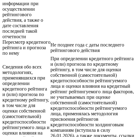
информации при
осуществлении
рейтингового
действия, а также о
дате составления
последней такой
отчетности
Пересмотр кредитного
Не позднее года с даты последнего
рейтинга и прогноза
рейтингового действия
по нему
При определении кредитного рейтинга
и (или) прогноза по кредитному
Сведения обо всех
рейтингу, в том числе для оценки
методологиях,
собственной (самостоятельной)
применявшихся при
кредитоспособности рейтингуемого
определении
лица и оценки влияния на кредитный
кредитного рейтинга
рейтинг рейтингуемого лица факторов,
и (или) прогноза по
не учитываемых при оценке
кредитному рейтингу,
собственной (самостоятельной)
в том числе для
кредитоспособности рейтингуемого
оценки собственной
лица, применялась методология
(самостоятельной)
присвоения рейтингов
кредитоспособности
кредитоспособности холдинговым
рейтингуемого лица и
компаниям (вступила в силу
оценки влияния на
26.01.2026), а также документы, ссылки