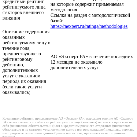
кредитный рейтинг
на которые содержит применяемая
рейтингуемого лица
методология.
факторов внешнего
Ссылка на раздел с методологической
влияния
базой:
https://raexpert.ru/ratings/methodologies
Описание содержания
оказанных
рейтингуемому лицу в
течение года,
предшествующего
АО «Эксперт РА» в течение последних
рейтинговому
12 месяцев не оказывало
действию,
дополнительных услуг
дополнительных
услуг с указанием
периода их оказания
(если такие услуги
оказывались)
Кредитные рейтинги, присваиваемые АО «Эксперт РА», выражают мнение АО «Эксперт
РА» относительно способности рейтингуемого лица (эмитента) исполнять принятые на
себя финансовые обязательства и (или) о кредитном риске его отдельных финансовых
обязательств и не являются установлением фактов или рекомендацией покупать, держать
или продавать те или иные ценные бумаги или активы, принимать инвестиционные
решения.