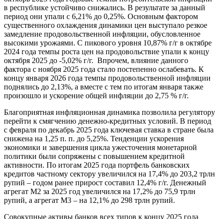
в республике устойчиво снижались. В результате за данный
период они упали с 6,21% до 0,25%. Основным фактором
существенного охлаждения динамики цен выступало резкое
замедление продовольственной инфляции, обусловленное
высокими урожаями. С пикового уровня 10,87% г/г в октябре
2024 года темпы роста цен на продовольствие упали к концу
октября 2025 до -5,02% г/г. Впрочем, влияние данного
фактора с ноября 2025 года стало постепенно ослабевать. К
концу января 2026 года темпы продовольственной инфляции
поднялись до 2,13%, а вместе с тем по итогам января также
произошло и ускорение общей инфляции до 2,75 % г/г.
Благоприятная инфляционная динамика позволила регулятору
перейти к смягчению денежно-кредитных условий. В период
с февраля по декабрь 2025 года ключевая ставка в стране была
снижена на 1,25 п. п. до 5,25%. Тенденции ускорения
экономики и завершения цикла ужесточения монетарной
политики были сопряжены с повышением кредитной
активности. По итогам 2025 года портфель банковских
кредитов частному сектору увеличился на 17,4% до 203,2 трлн
рупий – годом ранее прирост составил 12,4% г/г. Денежный
агрегат M2 за 2025 год увеличился на 17,2% до 75,9 трлн
рупий, а агрегат M3 – на 12,1% до 298 трлн рупий.
Совокупные активы банков всех типов к концу 2025 года