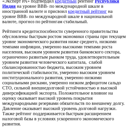
«Эксперт РА» подтвердил
кредитный
рейтинг
Республики
Индия
на уровне BBB- по международной шкале в
иностранной валюте и присвоил
кредитный рейтинг
на
уровне BBB- по международной шкале в национальной
валюте, прогноз по рейтингам стабильный.
Рейтинги кредитоспособности суверенного правительства
обусловлены быстрым ростом экономики страны при текущем
уровне экономического развития ниже среднего, низкими
темпами инфляции, умеренно высокими темпами роста
населения, высоким уровнем развития банковского сектора,
ограниченно развитым рынком труда, удовлетворительным
уровнем развития человеческого капитала, слабой
сбалансированностью бюджета, высоким уровнем
политической стабильности, умеренно высоким уровнем
институционального развития, умеренно низкими
социальными рисками, умеренно низким дефицитом сальдо
СТО, сильной внешнедолговой устойчивостью и высокой
диверсификацией экспорта. Положительное влияние на
оценку оказывает высокий уровень покрытия
международными резервами обязательств по внешнему долгу.
Давление оказывает высокий уровень долговой нагрузки.
Также рейтинг поддерживается быстрым расширением
налоговой базы в условиях ускоренного экономического
развития.