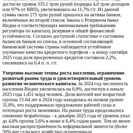
достигли уровня 335,1 трлн рупий (порядка 4,0 трлн долларов
или 97% от ВВП), увеличившись на 11,7% г/г. Из данной
суммы около 275 трлн рупий пришлось на активы банков,
включённых во второй список Закона о Резервном банке
Индии и соответствующих минимальным требованиям
регулятора по капиталу, резервам и общей финансовой
устойчивости. Согласно доступной статистике о состоянии
балансов банков из списка, в основной составляющей
банковской системы страны наблюдается устойчивое
улучшение качества кредитного портфеля – к концу сентября
2025 года доля просроченных кредитов составила 2,2%,
снизившись на 0,4 п. п. г/г.
Умеренно высокие темпы роста населения, ограниченно
развитый рынок труда и удовлетворительный уровень
развития человеческого капитала.
За 2024 год численность
населения Индии увеличилась на 0,9%, достигнув к началу
2025 года 1,451 млрд человек. Доля жителей вне возрастной
группы 15-64 лет в 2024 году находилась на низком уровне
31,8%, что поддерживало предложение рабочей силы и
потенциал роста экономики. На рынке труда продолжалось
снижение безработицы – к декабрю 2025 года её уровень упал
до 4,8% против 5,6% в июне и 6,4% годом ранее. Тем не менее
высокая распространённость неформальной занятости (более
50% вне сельского хозяйства) ограничивала