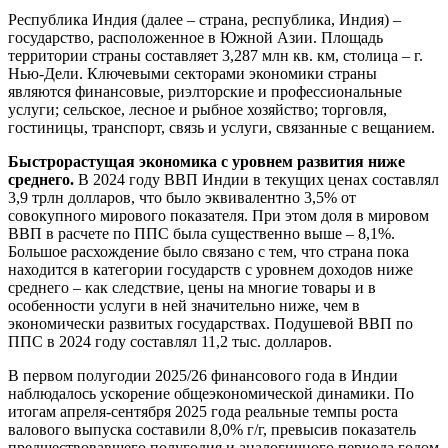
Республика Индия (далее – страна, республика, Индия) –
государство, расположенное в Южной Азии. Площадь
территории страны составляет 3,287 млн кв. км, столица – г.
Нью-Дели. Ключевыми секторами экономики страны
являются финансовые, риэлторские и профессиональные
услуги; сельское, лесное и рыбное хозяйство; торговля,
гостиницы, транспорт, связь и услуги, связанные с вещанием.
Быстрорастущая экономика с уровнем развития ниже
среднего.
В 2024 году ВВП Индии в текущих ценах составлял
3,9 трлн долларов, что было эквивалентно 3,5% от
совокупного мирового показателя. При этом доля в мировом
ВВП в расчете по ППС была существенно выше – 8,1%.
Большое расхождение было связано с тем, что страна пока
находится в категории государств с уровнем доходов ниже
среднего – как следствие, цены на многие товары и в
особенности услуги в ней значительно ниже, чем в
экономически развитых государствах. Подушевой ВВП по
ППС в 2024 году составлял 11,2 тыс. долларов.
В первом полугодии 2025/26 финансового года в Индии
наблюдалось ускорение общеэкономической динамики. По
итогам апреля-сентября 2025 года реальные темпы роста
валового выпуска составили 8,0% г/г, превысив показатель
предшествовавшего полугодия и аналогичного периода годом