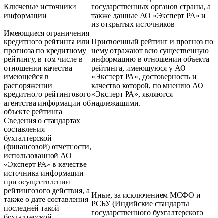
Ключевые источники
государственных органов страны, а
информации
также данные АО «Эксперт РА» и
из открытых источников
Имеющиеся ограничения
кредитного рейтинга или
Присвоенный рейтинг и прогноз по
прогноза по кредитному
нему отражают всю существенную
рейтингу, в том числе в
информацию в отношении объекта
отношении качества
рейтинга, имеющуюся у АО
имеющейся в
«Эксперт РА», достоверность и
распоряжении
качество которой, по мнению АО
кредитного рейтингового
«Эксперт РА», являются
агентства информации об
надлежащими.
объекте рейтинга
Сведения о стандартах
составления
бухгалтерской
(финансовой) отчетности,
использованной АО
«Эксперт РА» в качестве
источника информации
при осуществлении
рейтингового действия, а
Иные, за исключением МСФО и
также о дате составления
РСБУ (Индийские стандарты
последней такой
государственного бухгалтерского
бухгалтерской