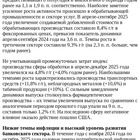
ранее на 1,1 и 1,9 п. п. соответственно. Наиболее заметное
усиление роста активности произошло в обрабатывающей
промышленности и секторе услуг. В апреле-сентябре 2025
года увеличение создаваемой добавленной стоимости в
обрабатывающих производствах составило 8,4% г/г в
фиксированных ценах, превысив показатель динамики
апреля-сентября 2024 года на 3,6 п. п. Темпы роста в
третичном секторе составили 9,3% г/г (на 2,3 п. п. больше, чем
годом ранее).
Не учитывающий промежуточных затрат индекс
производства сферы обработки в апреле-декабре 2025 года
увеличился на 4,8% г/г (+4,0% годом ранее). Наибольшими
темпами роста характеризовались производства транспортных
средств (+11,8% г/г), неблагородных металлов (+10,6%) и
табачной продукции (+10%). С сильным замедлением
динамики выпуска столкнулись фармацевтические
производства – их темпы увеличения выпуска по сравнению с
аналогичным периодом прошлого года упали на 9 п. п.,
составив только 1,2% г/г. На последнюю сферу негативное
влияние оказало действие пошлин США.
Низкие темпы инфляции и высокий уровень развития
банковского сектора.
В течение года с ноября 2024 года по
октябрь 2025 года годовые темпы потребительской инфляции