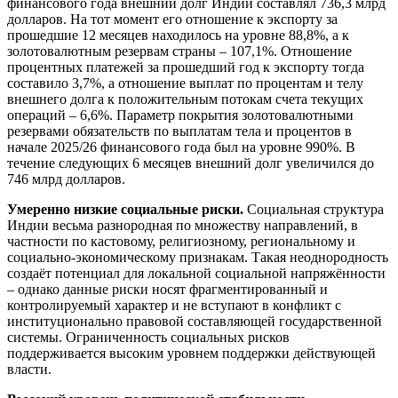
финансового года внешний долг Индии составлял 736,3 млрд
долларов. На тот момент его отношение к экспорту за
прошедшие 12 месяцев находилось на уровне 88,8%, а к
золотовалютным резервам страны – 107,1%. Отношение
процентных платежей за прошедший год к экспорту тогда
составило 3,7%, а отношение выплат по процентам и телу
внешнего долга к положительным потокам счета текущих
операций – 6,6%. Параметр покрытия золотовалютными
резервами обязательств по выплатам тела и процентов в
начале 2025/26 финансового года был на уровне 990%. В
течение следующих 6 месяцев внешний долг увеличился до
746 млрд долларов.
Умеренно низкие социальные риски.
Социальная структура
Индии весьма разнородная по множеству направлений, в
частности по кастовому, религиозному, региональному и
социально-экономическому признакам. Такая неоднородность
создаёт потенциал для локальной социальной напряжённости
– однако данные риски носят фрагментированный и
контролируемый характер и не вступают в конфликт с
институционально правовой составляющей государственной
системы. Ограниченность социальных рисков
поддерживается высоким уровнем поддержки действующей
власти.