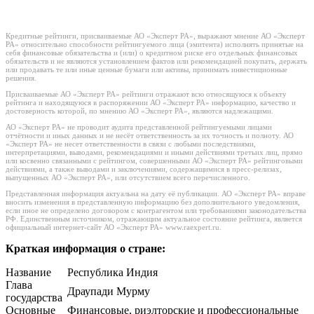
Кредитные рейтинги, присваиваемые АО «Эксперт РА», выражают мнение АО «Эксперт
РА» относительно способности рейтингуемого лица (эмитента) исполнять принятые на
себя финансовые обязательства и (или) о кредитном риске его отдельных финансовых
обязательств и не являются установлением фактов или рекомендацией покупать, держать
или продавать те или иные ценные бумаги или активы, принимать инвестиционные
решения.
Присваиваемые АО «Эксперт РА» рейтинги отражают всю относящуюся к объекту
рейтинга и находящуюся в распоряжении АО «Эксперт РА» информацию, качество и
достоверность которой, по мнению АО «Эксперт РА», являются надлежащими.
АО «Эксперт РА» не проводит аудита представленной рейтингуемыми лицами
отчётности и иных данных и не несёт ответственность за их точность и полноту. АО
«Эксперт РА» не несет ответственности в связи с любыми последствиями,
интерпретациями, выводами, рекомендациями и иными действиями третьих лиц, прямо
или косвенно связанными с рейтингом, совершенными АО «Эксперт РА» рейтинговыми
действиями, а также выводами и заключениями, содержащимися в пресс-релизах,
выпущенных АО «Эксперт РА», или отсутствием всего перечисленного.
Представленная информация актуальна на дату её публикации. АО «Эксперт РА» вправе
вносить изменения в представленную информацию без дополнительного уведомления,
если иное не определено договором с контрагентом или требованиями законодательства
РФ. Единственным источником, отражающим актуальное состояние рейтинга, является
официальный интернет-сайт АО «Эксперт РА» www.raexpert.ru.
Краткая информация о стране:
Название
Республика Индия
Глава
Драупади Мурму
государства
Основные
Финансовые, риэлторские и профессиональные