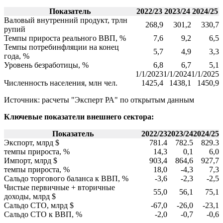
Показатель
2022/23
2023/24
2024/25
Валовый внутренний продукт, трлн
268,9
301,2
330,7
рупий
Темпы прироста реального ВВП, %
7,6
9,2
6,5
Темпы потребинфляции на конец
5,7
4,9
3,3
года, %
Уровень безработицы, %
6,8
6,7
5,1
1/1/2023
1/1/2024
1/1/2025
Численность населения, млн чел.
1425,4
1438,1
1450,9
Источник: расчеты "Эксперт РА" по открытым данным
Ключевые показатели внешнего сектора:
Показатель
2022/23
2023/24
2024/25
Экспорт, млрд $
781.4
782.5
829.3
темпы прироста, %
14,3
0,1
6,0
Импорт, млрд $
903,4
864,6
927,7
темпы прироста, %
18,0
-4,3
7,3
Сальдо торгового баланса к ВВП, %
-3,6
-2,3
-2,5
Чистые первичные + вторичные
55,0
56,1
75,1
доходы, млрд $
Сальдо СТО, млрд $
-67,0
-26,0
-23,1
Сальдо СТО к ВВП, %
-2,0
-0,7
-0,6