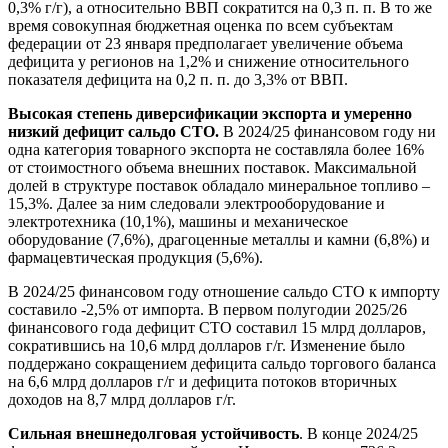
0,3% г/г), а относительно ВВП сократится на 0,3 п. п. В то же
время совокупная бюджетная оценка по всем субъектам
федерации от 23 января предполагает увеличение объема
дефицита у регионов на 1,2% и снижение относительного
показателя дефицита на 0,2 п. п. до 3,3% от ВВП.
Высокая степень диверсификации экспорта и умеренно
низкий дефицит сальдо СТО.
В 2024/25 финансовом году ни
одна категория товарного экспорта не составляла более 16%
от стоимостного объема внешних поставок. Максимальной
долей в структуре поставок обладало минеральное топливо –
15,3%. Далее за ним следовали электрооборудование и
электротехника (10,1%), машины и механическое
оборудование (7,6%), драгоценные металлы и камни (6,8%) и
фармацевтическая продукция (5,6%).
В 2024/25 финансовом году отношение сальдо СТО к импорту
составило -2,5% от импорта. В первом полугодии 2025/26
финансового года дефицит СТО составил 15 млрд долларов,
сократившись на 10,6 млрд долларов г/г. Изменение было
поддержано сокращением дефицита сальдо торгового баланса
на 6,6 млрд долларов г/г и дефицита потоков вторичных
доходов на 8,7 млрд долларов г/г.
Сильная внешнедолговая устойчивость
. В конце 2024/25