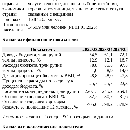
отрасли
услуги; сельское, лесное и рыбное хозяйство;
экономики
торговля, гостиницы, транспорт, связь и услуги,
страны
связанные с вещанием
Площадь
3 287 263 кв. км.
Численность
1450,9 млн человек (на 01.01.2025)
населения
Ключевые финансовые показатели:
Показатель
2022/23
2023/24
2024/25
Доходы бюджета, трлн рупий
54,5
61,1
72,1
темпы прироста, %
12,9
12,1
16,7
Расходы бюджета, трлн рупий
78,8
85,8
97,8
темпы прироста, %
11,0
8,9
14,0
Дефицит/профицит бюджета к ВВП, %
-8,8
-8,0
-7,8
Процентные расходы по госдолгу к
25,7
25,7
22,3
доходам бюджета, %
Госдолг на конец периода, трлн рупий
220,13
245,2
269,1
Отношение госдолга к ВВП, %
82,2
80,7
81,6
Отношение госдолга к доходам
405,6
398,2
378,9
бюджета за прошедшие 12 месяцев, %
Источник: расчеты "Эксперт РА" по открытым данным
Ключевые экономические показатели: