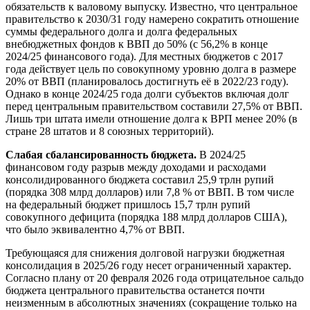
обязательств к валовому выпуску. Известно, что центральное
правительство к 2030/31 году намерено сократить отношение
суммы федерального долга и долга федеральных
внебюджетных фондов к ВВП до 50% (с 56,2% в конце
2024/25 финансового года). Для местных бюджетов с 2017
года действует цель по совокупному уровню долга в размере
20% от ВВП (планировалось достигнуть её в 2022/23 году).
Однако в конце 2024/25 года долги субъектов включая долг
перед центральным правительством составили 27,5% от ВВП.
Лишь три штата имели отношение долга к ВРП менее 20% (в
стране 28 штатов и 8 союзных территорий).
Слабая сбалансированность бюджета.
В 2024/25
финансовом году разрыв между доходами и расходами
консолидированного бюджета составил 25,9 трлн рупий
(порядка 308 млрд долларов) или 7,8 % от ВВП. В том числе
на федеральный бюджет пришлось 15,7 трлн рупий
совокупного дефицита (порядка 188 млрд долларов США),
что было эквивалентно 4,7% от ВВП.
Требующаяся для снижения долговой нагрузки бюджетная
консолидация в 2025/26 году несет ограниченный характер.
Согласно плану от 20 февраля 2026 года отрицательное сальдо
бюджета центрального правительства останется почти
неизменным в абсолютных значениях (сокращение только на