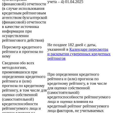
учета – 4) 01.04.2025
(финансовой) отчетности
(в случае использования
кредитным рейтинговым
агентством бухгалтерской
(финансовой) отчетности
в качестве источника
информации при
осуществлении
рейтингового действия)
Не позднее 182 дней с даты,
Пересмотр кредитного
указанной в
Календаре пересмотра
рейтинга и прогноза по
и раскрытия суверенных кредитных
нему
рейтингов
Сведения обо всех
методологиях,
применявшихся при
При определении кредитного
определении кредитного
рейтинга и (или) прогноза по
рейтинга и (или)
кредитному рейтингу, в том числе
прогноза по кредитному
для оценки собственной
рейтингу, в том числе для
(самостоятельной)
оценки собственной
кредитоспособности рейтингуемого
(самостоятельной)
лица и оценки влияния на
кредитоспособности
кредитный рейтинг рейтингуемого
рейтингуемого лица и
лица факторов, не учитываемых
оценки влияния на