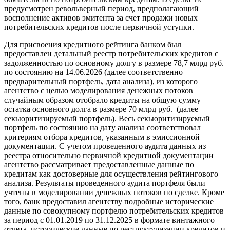
предусмотрен револьверный период, предполагающий
восполнение активов эмитента за счет продажи новых
потребительских кредитов после первичной уступки.
Для присвоения кредитного рейтинга банком был
предоставлен детальный реестр потребительских кредитов с
задолженностью по основному долгу в размере 78,7 млрд руб.
по состоянию на 14.06.2026 (далее соответственно –
предварительный портфель, дата анализа), из которого
агентство с целью моделирования денежных потоков
случайным образом отобрало кредиты на общую сумму
остатка основного долга в размере 70 млрд руб. (далее –
секьюритизируемый портфель). Весь секьюритизируемый
портфель по состоянию на дату анализа соответствовал
критериям отбора кредитов, указанным в эмиссионной
документации. С учетом проведенного аудита данных из
реестра относительно первичной кредитной документации
агентство рассматривает предоставленные данные по
кредитам как достоверные для осуществления рейтингового
анализа. Результаты проведенного аудита портфеля были
учтены в моделировании денежных потоков по сделке. Кроме
того, банк предоставил агентству подробные исторические
данные по совокупному портфелю потребительских кредитов
за период с 01.01.2019 по 31.12.2025 в формате винтажного
отчета, исторические данные по реструктуризации кредитов и