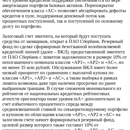
чего уровень кредитной поддержки увеличивается по мере
амортизации портфеля базовых активов. Перепокрытие
обеспечением класса «AС» позволяет абсорбировать дефолты
кредитов в пуле, поддерживая денежный поток как
процентных поступлений, так и поступлений по основному
долгу по портфелю.
Залоговый счет эмитента, на который будут поступать
средства от заемщиков, открыт в ПАО Сбербанк. Резервный
фонд по сделке сформирован безотзывной возобновляемой
кредитной линией (далее – ВКЛ), предоставленной эмитенту
от ПАО Сбербанк с лимитом задолженности в размере 10% от
непогашенного номинала классов «AP1», «АР2» и «AC», но
не менее 35 млн рублей. Обслуживание ВКЛ имеет более
низкий приоритет по сравнению с выплатой купона по
классам «AP1», «АР2» и «AC», а также выборка в рамках
лимита возможна даже при наличии просрочки по ранее
выбранным траншам. В случае снижения минимального из
рейтингов от национальных кредитных рейтинговых
агентств оригинатора ниже уровня ruA+ дополнительно за
счет избыточного процентного спреда между
средневзвешенной ставкой по секьюритизируемому портфелю
и купоном по облигациям классов «AP1», «АР2 и «AC» на
залоговом счете начнет формироваться резервный фонд,
целевой размер которого также составит 10% от