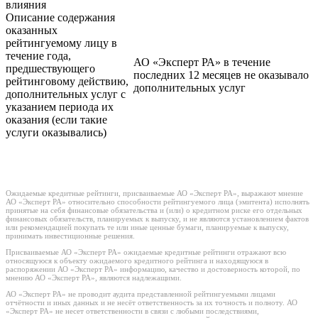
влияния
Описание содержания
оказанных
рейтингуемому лицу в
течение года,
АО «Эксперт РА» в течение
предшествующего
последних 12 месяцев не оказывало
рейтинговому действию,
дополнительных услуг
дополнительных услуг с
указанием периода их
оказания (если такие
услуги оказывались)
Ожидаемые кредитные рейтинги, присваиваемые АО «Эксперт РА», выражают мнение
АО «Эксперт РА» относительно способности рейтингуемого лица (эмитента) исполнять
принятые на себя финансовые обязательства и (или) о кредитном риске его отдельных
финансовых обязательств, планируемых к выпуску, и не являются установлением фактов
или рекомендацией покупать те или иные ценные бумаги, планируемые к выпуску,
принимать инвестиционные решения.
Присваиваемые АО «Эксперт РА» ожидаемые кредитные рейтинги отражают всю
относящуюся к объекту ожидаемого кредитного рейтинга и находящуюся в
распоряжении АО «Эксперт РА» информацию, качество и достоверность которой, по
мнению АО «Эксперт РА», являются надлежащими.
АО «Эксперт РА» не проводит аудита представленной рейтингуемыми лицами
отчётности и иных данных и не несёт ответственность за их точность и полноту. АО
«Эксперт РА» не несет ответственности в связи с любыми последствиями,