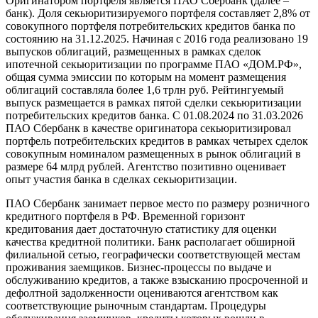
Оригинатором портфеля является ПАО Сбербанк (далее –
банк). Доля секьюритизируемого портфеля составляет 2,8% от
совокупного портфеля потребительских кредитов банка по
состоянию на 31.12.2025. Начиная с 2016 года реализовано 19
выпусков облигаций, размещенных в рамках сделок
ипотечной секьюритизации по программе ПАО «ДОМ.РФ»,
общая сумма эмиссии по которым на момент размещения
облигаций составляла более 1,6 трлн руб. Рейтингуемый
выпуск размещается в рамках пятой сделки секьюритизации
потребительских кредитов банка. С 01.08.2024 по 31.03.2026
ПАО Сбербанк в качестве оригинатора секьюритизировал
портфель потребительских кредитов в рамках четырех сделок
совокупным номиналом размещенных в рынок облигаций в
размере 64 млрд рублей. Агентство позитивно оценивает
опыт участия банка в сделках секьюритизации.
ПАО Сбербанк занимает первое место по размеру розничного
кредитного портфеля в РФ. Временной горизонт
кредитования дает достаточную статистику для оценки
качества кредитной политики. Банк располагает обширной
филиальной сетью, географически соответствующей местам
проживания заемщиков. Бизнес-процессы по выдаче и
обслуживанию кредитов, а также взысканию просроченной и
дефолтной задолженности оцениваются агентством как
соответствующие рыночным стандартам. Процедуры