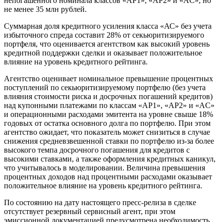
непогашенного номинала классов «АP1», «АР2» и «AC», но
не менее 35 млн рублей.
Суммарная доля кредитного усиления класса «АС» без учета
избыточного спреда составит 28% от секьюритизируемого
портфеля, что оценивается агентством как высокий уровень
кредитной поддержки сделки и оказывает положительное
влияние на уровень кредитного рейтинга.
Агентство оценивает номинальное превышение процентных
поступлений по секьюритизируемому портфелю (без учета
влияния стоимости риска и досрочных погашений кредитов)
над купонными платежами по классам «AP1», «АР2» и «AC»
и операционными расходами эмитента на уровне свыше 18%
годовых от остатка основного долга по портфелю. При этом
агентство ожидает, что показатель может снизиться в случае
снижения средневзвешенной ставки по портфелю из-за более
высокого темпа досрочного погашения для кредитов с
высокими ставками, а также оформления кредитных каникул,
что учитывалось в моделировании. Величина превышения
процентных доходов над процентными расходами оказывает
положительное влияние на уровень кредитного рейтинга.
По состоянию на дату настоящего пресс-релиза в сделке
отсутствует резервный сервисный агент, при этом
эмиссионной документацией предусмотрена необходимость