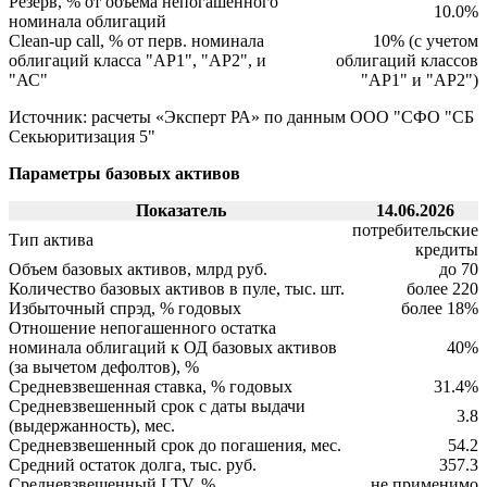
Резерв, % от объема непогашенного
10.0%
номинала облигаций
Clean-up call, % от перв. номинала
10% (с учетом
облигаций класса "АР1", "АР2", и
облигаций классов
"АС"
"АР1" и "АР2")
Источник: расчеты «Эксперт РА» по данным ООО "СФО "СБ
Секьюритизация 5"
Параметры базовых активов
Показатель
14.06.2026
потребительские
Тип актива
кредиты
Объем базовых активов, млрд руб.
до 70
Количество базовых активов в пуле, тыс. шт.
более 220
Избыточный спрэд, % годовых
более 18%
Отношение непогашенного остатка
номинала облигаций к ОД базовых активов
40%
(за вычетом дефолтов), %
Средневзвешенная ставка, % годовых
31.4%
Средневзвешенный срок с даты выдачи
3.8
(выдержанность), мес.
Средневзвешенный срок до погашения, мес.
54.2
Средний остаток долга, тыс. руб.
357.3
Средневзвешенный LTV, %
не применимо