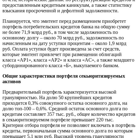
предоставленным кредитным каникулам, а также статистику
взыскания просроченной и дефолтной задолженности.
Планируется, что эмитент перед размещением приобретет
портфель потребительских кредитов банка на общую сумму
не более 71,9 млрд руб., в том числе задолженность по
основному долгу – около 70 млрд руб., задолженность по
начисленным на дату уступки процентам – около 1,9 млрд
руб. Оплата уступки будет произведена за счет средств,
которые эмитент привлечет при размещении облигаций
класса «AP1», класса «АР2» и класса «AC», а также младшего
субординированного класса «Б», выкупаемого банком.
Общие характеристики портфеля секьюритизируемых
активов
Предварительный портфель характеризуется высокой
гранулярностью. На долю 50 крупнейших кредитов
приходится 0,3% совокупного остатка основного долга, на
долю топ-100 – 0,6%. Средний остаток основного долга по
кредитам составляет 357 тыс. руб., общее количество кредитов
в секьюритизируемом портфеле превышает 220 тыс.
Критерии отбора портфеля не позволяют включать в портфель
кредиты, первоначальная сумма основного долга по которым
превышает 5,1 млн руб. Высокий уровень гранулярности