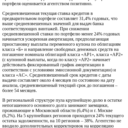
портфеля оценивается агентством позитивно.
Средневзвешенная текущая ставка кредитов в
предварительном портфеле составляет 31,4% годовых, что
выше средневзвешенных значений для выдач банка
соответствующих винтажей. При снижении
средневзвешенной ставки по портфелю менее 24% годовых
начинается ускоренная амортизация, предполагающая
приостановку выплаты переменного купона по облигациям
класса «Б» и направление свободных денежных средств на
погашение номинала облигаций класса «AP1», класса «АР2»
(с купонной выплаты, когда по классу «АР2» начинает
действовать фиксированный график амортизации в
соответствии с условиями эмиссионной документации) и
класса «AC». Средневзвешенный срок кредитов с даты
выдачи составляет около 4 месяцев по состоянию на дату
анализа, средневзвешенный текущий срок до погашения –
более 54 месяцев.
В региональной структуре пула крупнейшую долю в остатке
непогашенного основного долга занимают заемщики,
проживающие в Московской области (6,4%) и г. Москве
(6,2%). На 5 крупнейших регионов приходится 24% текущего
остатка задолженности, на 10 регионов – 38%. Агентство не
вводило дополнительных корректировок на корреляцию