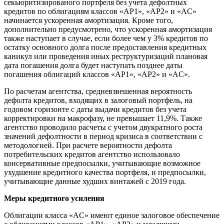
секьюритизированого портфеля без учета дефолтных
кредитов по облигациям классов «AP1», «АР2» и «AC»
начинается ускоренная амортизация. Кроме того,
дополнительно предусмотрено, что ускоренная амортизация
также наступает в случае, если более чем у 3% кредитов по
остатку основного долга после предоставления кредитных
каникул или проведения иных реструктуризаций плановая
дата погашения долга будет наступать позднее даты
погашения облигаций классов «AP1», «АР2» и «AC».
По расчетам агентства, средневзвешенная вероятность
дефолта кредитов, входящих в залоговый портфель, на
годовом горизонте с даты выдачи кредитов без учета
корректировки на макрофазу, не превышает 11,9%. Также
агентство проводило расчеты с учетом двукратного роста
значений дефолтности в период кризиса в соответствии с
методологией. При расчете вероятности дефолта
потребительских кредитов агентство использовало
консервативные предпосылки, учитывающие возможное
ухудшение кредитного качества портфеля, и предпосылки,
учитывающие данные худших винтажей с 2019 года.
Меры кредитного усиления
Облигации класса «AС» имеют единое залоговое обеспечение