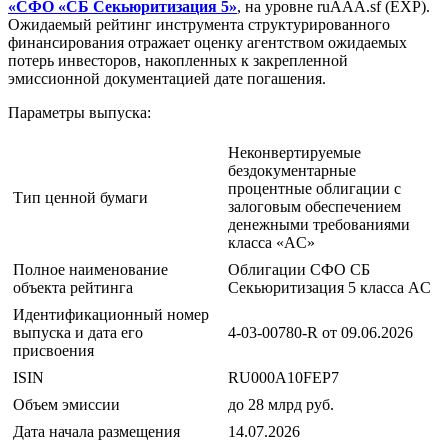
«СФО «СБ Секьюритизация 5»
, на уровне ruAAA.sf (EXP).
Ожидаемый рейтинг инструмента структурированного
финансирования отражает оценку агентством ожидаемых
потерь инвесторов, накопленных к закрепленной
эмиссионной документацией дате погашения.
Параметры выпуска:
Неконвертируемые
бездокументарные
процентные облигации с
Тип ценной бумаги
залоговым обеспечением
денежными требованиями
класса «AС»
Полное наименование
Облигации СФО СБ
объекта рейтинга
Секьюритизация 5 класса AС
Идентификационный номер
выпуска и дата его
4-03-00780-R от 09.06.2026
присвоения
ISIN
RU000A10FEP7
Объем эмиссии
до 28 млрд руб.
Дата начала размещения
14.07.2026