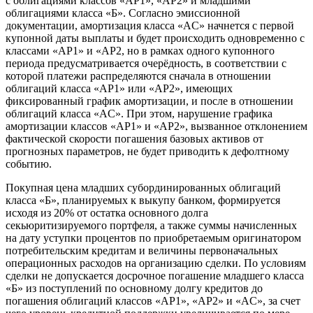
с облигациями классов «АР1», «AР2» и младшими
облигациями класса «Б». Согласно эмиссионной
документации, амортизация класса «AС» начнется с первой
купонной даты выплаты и будет происходить одновременно с
классами «АР1» и «АР2, но в рамках одного купонного
периода предусматривается очерёдность, в соответствии с
которой платежи распределяются сначала в отношении
облигаций класса «АР1» или «AP2», имеющих
фиксированный график амортизации, и после в отношении
облигаций класса «AC». При этом, нарушение графика
амортизации классов «АР1» и «AP2», вызванное отклонением
фактической скорости погашения базовых активов от
прогнозных параметров, не будет приводить к дефолтному
событию.
Покупная цена младших субординированных облигаций
класса «Б», планируемых к выкупу банком, формируется
исходя из 20% от остатка основного долга
секьюритизируемого портфеля, а также суммы начисленных
на дату уступки процентов по приобретаемым оригинатором
потребительским кредитам и величины первоначальных
операционных расходов на организацию сделки. По условиям
сделки не допускается досрочное погашение младшего класса
«Б» из поступлений по основному долгу кредитов до
погашения облигаций классов «AP1», «АР2» и «AC», за счет