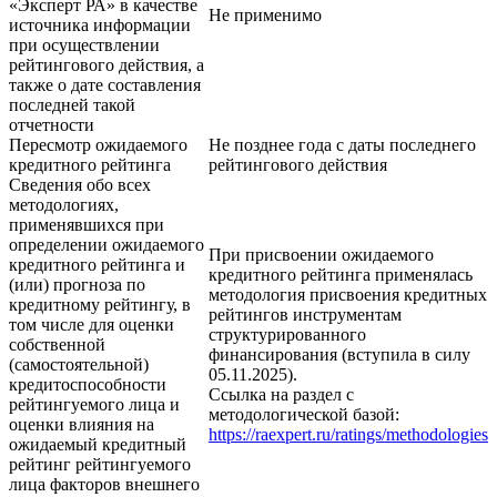
«Эксперт РА» в качестве
Не применимо
источника информации
при осуществлении
рейтингового действия, а
также о дате составления
последней такой
отчетности
Пересмотр ожидаемого
Не позднее года с даты последнего
кредитного рейтинга
рейтингового действия
Сведения обо всех
методологиях,
применявшихся при
определении ожидаемого
При присвоении ожидаемого
кредитного рейтинга и
кредитного рейтинга применялась
(или) прогноза по
методология присвоения кредитных
кредитному рейтингу, в
рейтингов инструментам
том числе для оценки
структурированного
собственной
финансирования (вступила в силу
(самостоятельной)
05.11.2025).
кредитоспособности
Ссылка на раздел с
рейтингуемого лица и
методологической базой:
оценки влияния на
https://raexpert.ru/ratings/methodologies
ожидаемый кредитный
рейтинг рейтингуемого
лица факторов внешнего