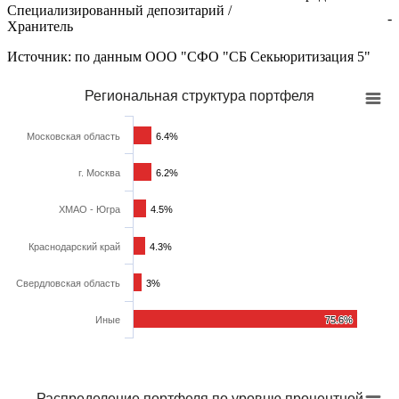
Специализированный депозитарий /
-
Хранитель
Источник: по данным ООО "СФО "СБ Секьюритизация 5"
Региональная структура портфеля
Московская область
6.4%
6.4%
г. Москва
6.2%
6.2%
ХМАО - Югра
4.5%
4.5%
Краснодарский край
4.3%
4.3%
Свердловская область
3%
3%
Иные
75.6%
75.6%
Распределение портфеля по уровню процентной