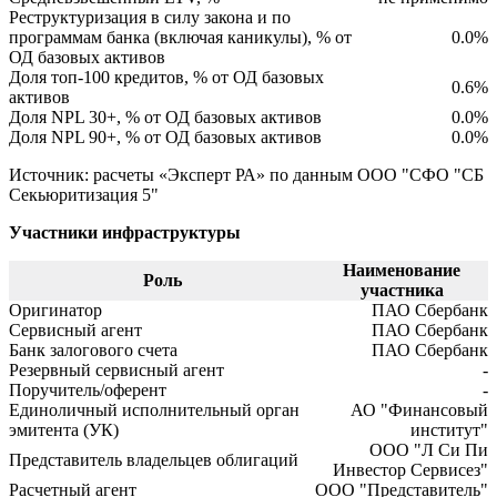
Реструктуризация в силу закона и по
программам банка (включая каникулы), % от
0.0%
ОД базовых активов
Доля топ-100 кредитов, % от ОД базовых
0.6%
активов
Доля NPL 30+, % от ОД базовых активов
0.0%
Доля NPL 90+, % от ОД базовых активов
0.0%
Источник: расчеты «Эксперт РА» по данным ООО "СФО "СБ
Секьюритизация 5"
Участники инфраструктуры
Наименование
Роль
участника
Оригинатор
ПАО Сбербанк
Сервисный агент
ПАО Сбербанк
Банк залогового счета
ПАО Сбербанк
Резервный сервисный агент
-
Поручитель/оферент
-
Единоличный исполнительный орган
АО "Финансовый
эмитента (УК)
институт"
ООО "Л Си Пи
Представитель владельцев облигаций
Инвестор Сервисез"
Расчетный агент
ООО "Представитель"