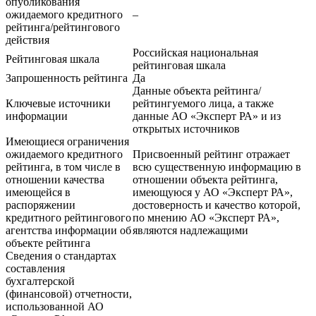
опубликования
ожидаемого кредитного
–
рейтинга/рейтингового
действия
Российская национальная
Рейтинговая шкала
рейтинговая шкала
Запрошенность рейтинга
Да
Данные объекта рейтинга/
Ключевые источники
рейтингуемого лица, а также
информации
данные АО «Эксперт РА» и из
открытых источников
Имеющиеся ограничения
ожидаемого кредитного
Присвоенный рейтинг отражает
рейтинга, в том числе в
всю существенную информацию в
отношении качества
отношении объекта рейтинга,
имеющейся в
имеющуюся у АО «Эксперт РА»,
распоряжении
достоверность и качество которой,
кредитного рейтингового
по мнению АО «Эксперт РА»,
агентства информации об
являются надлежащими
объекте рейтинга
Сведения о стандартах
составления
бухгалтерской
(финансовой) отчетности,
использованной АО