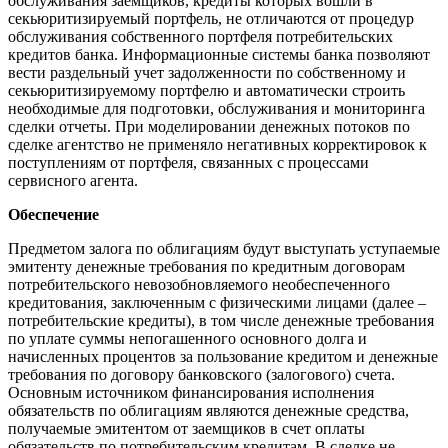
обслуживания заемщиков, кредиты которых вошли в
секьюритизируемый портфель, не отличаются от процедур
обслуживания собственного портфеля потребительских
кредитов банка. Информационные системы банка позволяют
вести раздельный учет задолженности по собственному и
секьюритизируемому портфелю и автоматически строить
необходимые для подготовки, обслуживания и мониторинга
сделки отчеты. При моделировании денежных потоков по
сделке агентство не применяло негативных корректировок к
поступлениям от портфеля, связанных с процессами
сервисного агента.
Обеспечение
Предметом залога по облигациям будут выступать уступаемые
эмитенту денежные требования по кредитным договорам
потребительского невозобновляемого необеспеченного
кредитования, заключенным с физическими лицами (далее –
потребительские кредиты), в том числе денежные требования
по уплате суммы непогашенного основного долга и
начисленных процентов за пользование кредитом и денежные
требования по договору банковского (залогового) счета.
Основным источником финансирования исполнения
обязательств по облигациям являются денежные средства,
получаемые эмитентом от заемщиков в счет оплаты
обязательств по потребительским кредитам. В сделке не