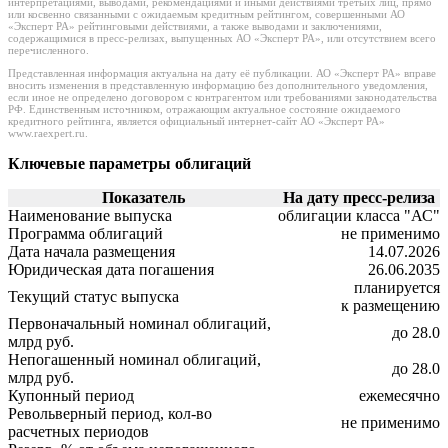
интерпретациями, выводами, рекомендациями и иными действиями третьих лиц, прямо
или косвенно связанными с ожидаемым кредитным рейтингом, совершенными АО
«Эксперт РА» рейтинговыми действиями, а также выводами и заключениями,
содержащимися в пресс-релизах, выпущенных АО «Эксперт РА», или отсутствием всего
перечисленного.
Представленная информация актуальна на дату её публикации. АО «Эксперт РА» вправе
вносить изменения в представленную информацию без дополнительного уведомления,
если иное не определено договором с контрагентом или требованиями законодательства
РФ. Единственным источником, отражающим актуальное состояние ожидаемого
кредитного рейтинга, является официальный интернет-сайт АО «Эксперт РА»
www.raexpert.ru.
Ключевые параметры облигаций
Показатель
На дату пресс-релиза
Наименование выпуска
облигации класса "АС"
Программа облигаций
не применимо
Дата начала размещения
14.07.2026
Юридическая дата погашения
26.06.2035
планируется
Текущий статус выпуска
к размещению
Первоначальный номинал облигаций,
до 28.0
млрд руб.
Непогашенный номинал облигаций,
до 28.0
млрд руб.
Купонный период
ежемесячно
Револьверный период, кол-во
не применимо
расчетных периодов