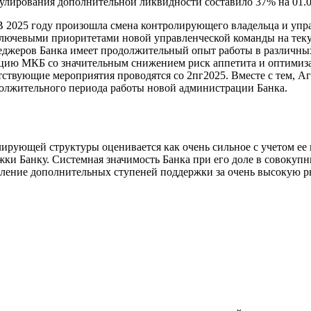
улирования дополнительной ликвидности составило 37% на 01.0
 В 2025 году произошла смена контролирующего владельца и уп
Ключевыми приоритетами новой управленческой команды на те
еджеров Банка имеет продолжительный опыт работы в различны
ию МКБ со значительным снижением риск аппетита и оптимизац
тствующие мероприятия проводятся со 2пг2025. Вместе с тем, А
должительного периода работы новой администрации Банка.
ирующей структуры оценивается как очень сильное с учетом ее 
жки Банку. Системная значимость Банка при его доле в совоку
овление дополнительных ступеней поддержки за очень высокую 