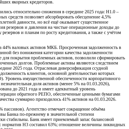
нейших якорных кредиторов.
лись относительно снижения в середине 2025 года: Н1.0 –
нных средств позволяет абсорбировать обесценение 4,5%
ухлетней давности, но всё ещё оказывает существенное
ния резервов и давления на чистые операционные доходы до
 резервов и планам по росту кредитования, а также с учётом
а 44% валовых активов МКБ. Просроченная задолженность в
ванной без понижения категории качества задолженности
ые для покрытия проблемных активов, позволили сформировать
роченных долгов. Проблемные активы являются следствием
едине 2025 года. Отраслевая диверсификация ссудной
адолженность клиентов, основной деятельностью которых
ФО). Уровень имущественной обеспеченности корпоративного
 незначительная доля активов (менее 5% на 01.03.2026),
вана до 2021 года и имеет адекватный уровень
 операции обратного РЕПО, обеспеченные ценными бумагами
чества суммарно приходилось 41% активов на 01.03.2026.
% пассивов). Агентство отмечает сокращение объёма
сивы Банка по-прежнему в значительной степени
ски стабильны. Банк имеет приемлемый запас балансовой
г: норматив Н3 составил 63%; отношение величины ликвидных