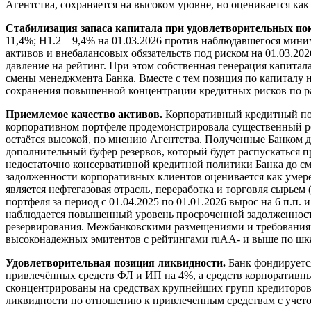
Агентства, сохраняется на высоком уровне, но оценивается ка
Стабилизация запаса капитала при удовлетворительных по
11,4%; Н1.2 – 9,4% на 01.03.2026 против наблюдавшегося мини
активов и внебалансовых обязательств под риском на 01.03.20
давление на рейтинг. При этом собственная генерация капитал
смены менеджмента Банка. Вместе с тем позиция по капиталу на
сохранения повышенной концентрации кредитных рисков по р
Приемлемое качество активов.
Корпоративный кредитный пор
корпоративном портфеле продемонстрировала существенный рост
остаётся высокой, по мнению Агентства. Полученные Банком 
дополнительный буфер резервов, который будет распускаться
недостаточно консервативной кредитной политики Банка до см
задолженности корпоративных клиентов оценивается как умере
является нефтегазовая отрасль, переработка и торговля сырь
портфеля за период с 01.04.2025 по 01.01.2026 вырос на 6 п.п.
наблюдается повышенный уровень просроченной задолженности 
резервирования. Межбанковскими размещениями и требования
высоконадежных эмитентов с рейтингами ruAA- и выше по шкал
Удовлетворительная позиция ликвидности.
Банк фондируется
привлечённых средств ФЛ и ИП на 4%, а средств корпоративных
сконцентрированы на средствах крупнейших групп кредиторов,
ликвидности по отношению к привлеченным средствам с учет