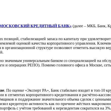
«МОСКОВСКИЙ КРЕДИТНЫЙ БАНК»
(далее – МКБ, Банк, К
 позиций, стабилизацией запаса по капиталу при удовлетворит
иемлемой оценкой качества корпоративного управления. Ключев
 в организационной структуре позволяют отметить высокую ве
й.
чимым универсальным банком со специализацией на обслужи
ги и операциях РЕПО). Помимо головного офиса в Москве, сеть
кие
. По оценке «Эксперт РА», Банк стабильно входит в топ-10
и в сегментах корпоративного кредитования и расчётно-кассов
ёмщиков и поддержание значительного объема сделок с ценными
низил кредитную активность как по причине жёстких макроэконо
портфель с учётом требований к нерезидентам сократился на 3%