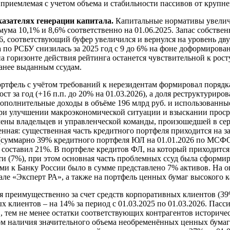
к приемлемая с учетом объема и стабильности пассивов от круп
казателях генерации капитала.
Капитальные нормативы увеличи
мума 10,1% и 8,6% соответственно на 01.06.2025. Запас собстве
26, соответствующий буфер увеличился и вернулся на уровень дв
а по РСБУ снизилась за 2025 год с 9 до 6% на фоне доформирова
 горизонте действия рейтинга останется чувствительной к росту
анее выданным ссудам.
тфель с учётом требований к нерезидентам формировал порядк
 за год (+16 п.п. до 20% на 01.03.2026), а доля реструктуриро
дополнительные доходы в объёме 196 млрд руб. и использованн
 при улучшении макроэкономической ситуации и взыскании прос
ены владельцев и управленческой команды, произошедшей в сер
нная: существенная часть кредитного портфеля приходится на з
ем (суммарно 39% кредитного портфеля ЮЛ на 01.01.2026 по МС
 и составил 21%. В портфеле кредитов ФЛ, на который приходится
(7%), при этом основная часть проблемных ссуд была сформиро
ми к Банку России было в сумме представлено 7% активов. На
е «Эксперт РА», а также на портфель ценных бумаг высокого ка
 преимущественно за счет средств корпоративных клиентов (39
 клиентов – на 14% за период с 01.03.2025 по 01.03.2026. Пас
 тем не менее остатки соответствующих контрагентов историче
ом наличия значительного объема необременённых ценных бума