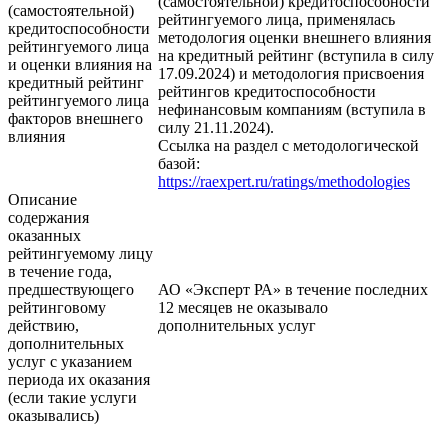
(самостоятельной) кредитоспособности
(самостоятельной)
рейтингуемого лица, применялась
кредитоспособности
методология оценки внешнего влияния
рейтингуемого лица
на кредитный рейтинг (вступила в силу
и оценки влияния на
17.09.2024) и методология присвоения
кредитный рейтинг
рейтингов кредитоспособности
рейтингуемого лица
нефинансовым компаниям (вступила в
факторов внешнего
силу 21.11.2024).
влияния
Ссылка на раздел с методологической
базой:
https://raexpert.ru/ratings/methodologies
Описание
содержания
оказанных
рейтингуемому лицу
в течение года,
предшествующего
АО «Эксперт РА» в течение последних
рейтинговому
12 месяцев не оказывало
действию,
дополнительных услуг
дополнительных
услуг с указанием
периода их оказания
(если такие услуги
оказывались)