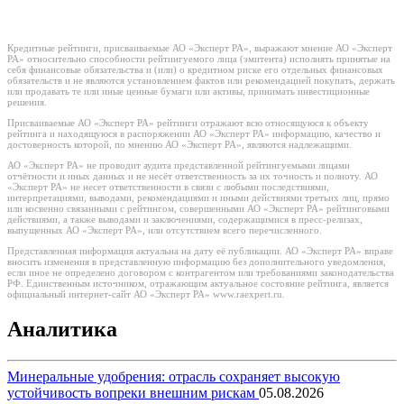
Кредитные рейтинги, присваиваемые АО «Эксперт РА», выражают мнение АО «Эксперт
РА» относительно способности рейтингуемого лица (эмитента) исполнять принятые на
себя финансовые обязательства и (или) о кредитном риске его отдельных финансовых
обязательств и не являются установлением фактов или рекомендацией покупать, держать
или продавать те или иные ценные бумаги или активы, принимать инвестиционные
решения.
Присваиваемые АО «Эксперт РА» рейтинги отражают всю относящуюся к объекту
рейтинга и находящуюся в распоряжении АО «Эксперт РА» информацию, качество и
достоверность которой, по мнению АО «Эксперт РА», являются надлежащими.
АО «Эксперт РА» не проводит аудита представленной рейтингуемыми лицами
отчётности и иных данных и не несёт ответственность за их точность и полноту. АО
«Эксперт РА» не несет ответственности в связи с любыми последствиями,
интерпретациями, выводами, рекомендациями и иными действиями третьих лиц, прямо
или косвенно связанными с рейтингом, совершенными АО «Эксперт РА» рейтинговыми
действиями, а также выводами и заключениями, содержащимися в пресс-релизах,
выпущенных АО «Эксперт РА», или отсутствием всего перечисленного.
Представленная информация актуальна на дату её публикации. АО «Эксперт РА» вправе
вносить изменения в представленную информацию без дополнительного уведомления,
если иное не определено договором с контрагентом или требованиями законодательства
РФ. Единственным источником, отражающим актуальное состояние рейтинга, является
официальный интернет-сайт АО «Эксперт РА» www.raexpert.ru.
Аналитика
Минеральные удобрения: отрасль сохраняет высокую
устойчивость вопреки внешним рискам
05.08.2026