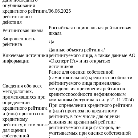
опубликования
кредитного рейтинга/
06.06.2025
рейтингового
действия
Российская национальная рейтинговая
Рейтинговая шкала
шкала
Запрошенность
Да
рейтинга
Данные объекта рейтинга/
Ключевые источники
рейтингуемого лица, а также данные АО
информации
«Эксперт РА» и из открытых
источников
Ранее для оценки собственной
(самостоятельной) кредитоспособности
рейтингуемого лица применялась
Сведения обо всех
методология присвоения рейтингов
методологиях,
кредитоспособности нефинансовым
применявшихся при
компаниям (вступила в силу 21.11.2024).
определении
При определении кредитного рейтинга
кредитного рейтинга
и (или) прогноза по кредитному
и (или) прогноза по
рейтингу, в том числе для оценки
кредитному
влияния на кредитный рейтинг
рейтингу, в том числе
рейтингуемого лица факторов, не
для оценки
учитываемых при оценке собственной
собственной