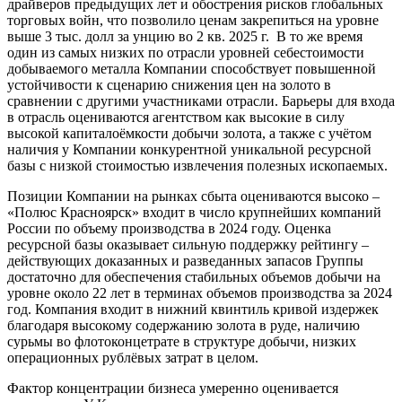
драйверов предыдущих лет и обострения рисков глобальных
торговых войн, что позволило ценам закрепиться на уровне
выше 3 тыс. долл за унцию во 2 кв. 2025 г. В то же время
один из самых низких по отрасли уровней себестоимости
добываемого металла Компании способствует повышенной
устойчивости к сценарию снижения цен на золото в
сравнении с другими участниками отрасли. Барьеры для входа
в отрасль оцениваются агентством как высокие в силу
высокой капиталоёмкости добычи золота, а также с учётом
наличия у Компании конкурентной уникальной ресурсной
базы с низкой стоимостью извлечения полезных ископаемых.
Позиции Компании на рынках сбыта оцениваются высоко –
«Полюс Красноярск» входит в число крупнейших компаний
России по объему производства в 2024 году. Оценка
ресурсной базы оказывает сильную поддержку рейтингу –
действующих доказанных и разведанных запасов Группы
достаточно для обеспечения стабильных объемов добычи на
уровне около 22 лет в терминах объемов производства за 2024
год. Компания входит в нижний квинтиль кривой издержек
благодаря высокому содержанию золота в руде, наличию
сурьмы во флотоконцетрате в структуре добычи, низких
операционных рублёвых затрат в целом.
Фактор концентрации бизнеса умеренно оценивается