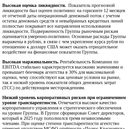
Высокая оценка ликвидности.
Показатель прогнозной
ликвидности был оценен позитивно: на горизонте 12 месяцев
от отчетной даты операционный денежный поток с учетом
остатка денежных средств и невыбранных кредитных линий
полностью покрывает все направления использования
ликвидности. Подверженность Группы рыночным рискам
оценивается умеренно-позитивно. Основные расходы Группы
выражены в рублях, в связи с чем укрепление курса рубля по
отношению к доллару США может оказать отрицательное
воздействие на финансовые показатели Группы.
Высокая маржинальность.
Рентабельность Компании по
EBITDA стабильно характеризуется высокими значениями и
превышает бенчмарк агентства в 30% для максимальной
оценки, чему способствуют как ценовые условия на рынке,
так и низкий уровень показателя общих денежных затрат
(TCC) по действующим месторождениям.
Низкий уровень корпоративных рисков при ограниченном
уровне транспарентности.
Отмечается высокое качество
корпоративного управления и стратегического обеспечения
на уровне Группы. В Группе сформирован Совет директоров,
который в 2025 году пополнился тремя независимыми
членами. При оценке степени транспарентности агентство
отмечает отсутствие МСФО отчётности «Полюс Красноярск».