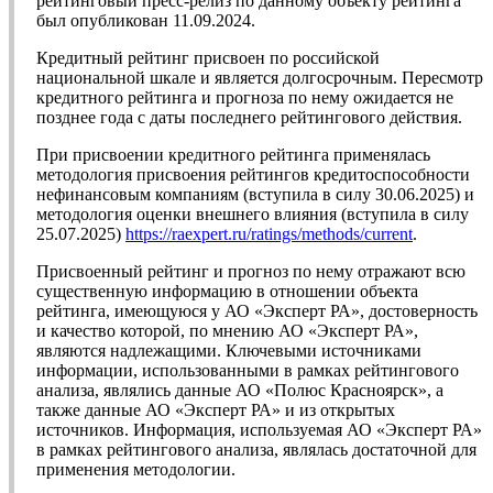
рейтинговый пресс-релиз по данному объекту рейтинга
был опубликован 11.09.2024.
Кредитный рейтинг присвоен по российской
национальной шкале и является долгосрочным. Пересмотр
кредитного рейтинга и прогноза по нему ожидается не
позднее года с даты последнего рейтингового действия.
При присвоении кредитного рейтинга применялась
методология присвоения рейтингов кредитоспособности
нефинансовым компаниям (вступила в силу 30.06.2025) и
методология оценки внешнего влияния (вступила в силу
25.07.2025)
https://raexpert.ru/ratings/methods/current
.
Присвоенный рейтинг и прогноз по нему отражают всю
существенную информацию в отношении объекта
рейтинга, имеющуюся у АО «Эксперт РА», достоверность
и качество которой, по мнению АО «Эксперт РА»,
являются надлежащими. Ключевыми источниками
информации, использованными в рамках рейтингового
анализа, являлись данные АО «Полюс Красноярск», а
также данные АО «Эксперт РА» и из открытых
источников. Информация, используемая АО «Эксперт РА»
в рамках рейтингового анализа, являлась достаточной для
применения методологии.