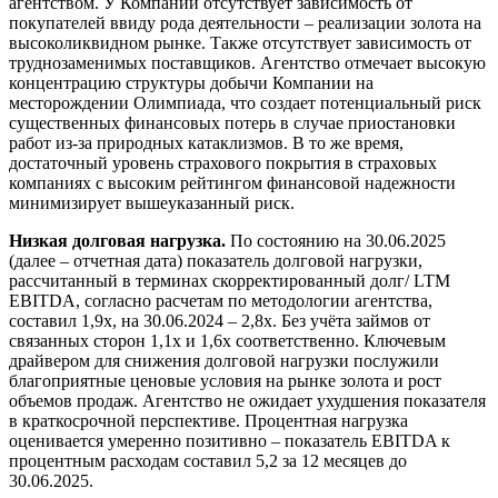
агентством. У Компании отсутствует зависимость от
покупателей ввиду рода деятельности – реализации золота на
высоколиквидном рынке. Также отсутствует зависимость от
труднозаменимых поставщиков. Агентство отмечает высокую
концентрацию структуры добычи Компании на
месторождении Олимпиада, что создает потенциальный риск
существенных финансовых потерь в случае приостановки
работ из-за природных катаклизмов. В то же время,
достаточный уровень страхового покрытия в страховых
компаниях с высоким рейтингом финансовой надежности
минимизирует вышеуказанный риск.
Низкая долговая нагрузка.
По состоянию на 30.06.2025
(далее – отчетная дата) показатель долговой нагрузки,
рассчитанный в терминах скорректированный долг/ LTM
EBITDA, согласно расчетам по методологии агентства,
составил 1,9x, на 30.06.2024 – 2,8x. Без учёта займов от
связанных сторон 1,1x и 1,6x соответственно. Ключевым
драйвером для снижения долговой нагрузки послужили
благоприятные ценовые условия на рынке золота и рост
объемов продаж. Агентство не ожидает ухудшения показателя
в краткосрочной перспективе. Процентная нагрузка
оценивается умеренно позитивно – показатель EBITDA к
процентным расходам составил 5,2 за 12 месяцев до
30.06.2025.