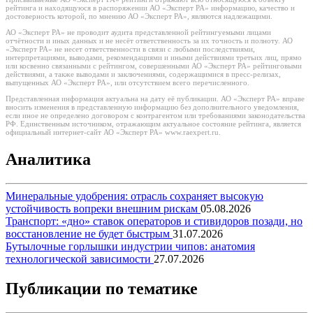
рейтинга и находящуюся в распоряжении АО «Эксперт РА» информацию, качество и
достоверность которой, по мнению АО «Эксперт РА», являются надлежащими.
АО «Эксперт РА» не проводит аудита представленной рейтингуемыми лицами
отчётности и иных данных и не несёт ответственность за их точность и полноту. АО
«Эксперт РА» не несет ответственности в связи с любыми последствиями,
интерпретациями, выводами, рекомендациями и иными действиями третьих лиц, прямо
или косвенно связанными с рейтингом, совершенными АО «Эксперт РА» рейтинговыми
действиями, а также выводами и заключениями, содержащимися в пресс-релизах,
выпущенных АО «Эксперт РА», или отсутствием всего перечисленного.
Представленная информация актуальна на дату её публикации. АО «Эксперт РА» вправе
вносить изменения в представленную информацию без дополнительного уведомления,
если иное не определено договором с контрагентом или требованиями законодательства
РФ. Единственным источником, отражающим актуальное состояние рейтинга, является
официальный интернет-сайт АО «Эксперт РА» www.raexpert.ru.
Аналитика
Минеральные удобрения: отрасль сохраняет высокую
устойчивость вопреки внешним рискам
05.08.2026
Транспорт: «дно» ставок операторов и стивидоров позади, но
восстановление не будет быстрым
31.07.2026
Бутылочные горлышки индустрии чипов: анатомия
технологической зависимости
27.07.2026
Публикации по тематике