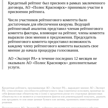
Кредитный рейтинг был присвоен в рамках заключенного
договора, АО «Полюс Красноярск» принимало участие в
присвоении рейтинга.
Число участников рейтингового комитета было
достаточным для обеспечения кворума. Ведущий
рейтинговый аналитик представил членам рейтингового
комитета факторы, влияющие на рейтинг, члены комитета
выразили свои мнения и предложения. Председатель
рейтингового комитета предоставил возможность
каждому члену рейтингового комитета высказать свое
мнение до начала процедуры голосования.
АО «Эксперт РА» в течение последних 12 месяцев не
оказывало АО «Полюс Красноярск» дополнительные
услуги.
Кредитные рейтинги, присваиваемые АО «Эксперт РА», выражают мнение АО «Эксперт
РА» относительно способности рейтингуемого лица (эмитента) исполнять принятые на
себя финансовые обязательства и (или) о кредитном риске его отдельных финансовых
обязательств и не являются установлением фактов или рекомендацией покупать, держать
или продавать те или иные ценные бумаги или активы, принимать инвестиционные
решения.
Присваиваемые АО «Эксперт РА» рейтинги отражают всю относящуюся к объекту