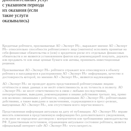
с указанием периода
их оказания (если
такие услуги
оказывались)
Кредитные рейтинги, присваиваемые АО «Эксперт РА», выражают мнение АО «Эксперт
РА» относительно способности рейтингуемого лица (эмитента) исполнять принятые на
себя финансовые обязательства и (или) о кредитном риске его отдельных финансовых
обязательств и не являются установлением фактов или рекомендацией покупать, держать
или продавать те или иные ценные бумаги или активы, принимать инвестиционные
решения.
Присваиваемые АО «Эксперт РА» рейтинги отражают всю относящуюся к объекту
рейтинга и находящуюся в распоряжении АО «Эксперт РА» информацию, качество и
достоверность которой, по мнению АО «Эксперт РА», являются надлежащими.
АО «Эксперт РА» не проводит аудита представленной рейтингуемыми лицами
отчётности и иных данных и не несёт ответственность за их точность и полноту. АО
«Эксперт РА» не несет ответственности в связи с любыми последствиями,
интерпретациями, выводами, рекомендациями и иными действиями третьих лиц, прямо
или косвенно связанными с рейтингом, совершенными АО «Эксперт РА» рейтинговыми
действиями, а также выводами и заключениями, содержащимися в пресс-релизах,
выпущенных АО «Эксперт РА», или отсутствием всего перечисленного.
Представленная информация актуальна на дату её публикации. АО «Эксперт РА» вправе
вносить изменения в представленную информацию без дополнительного уведомления,
если иное не определено договором с контрагентом или требованиями законодательства
РФ. Единственным источником, отражающим актуальное состояние рейтинга, является
официальный интернет-сайт АО «Эксперт РА» www.raexpert.ru.