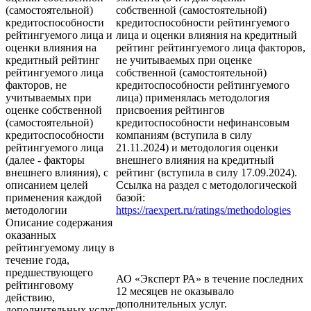
(самостоятельной)
собственной (самостоятельной)
кредитоспособности
кредитоспособности рейтингуемого
рейтингуемого лица и
лица и оценки влияния на кредитный
оценки влияния на
рейтинг рейтингуемого лица факторов,
кредитный рейтинг
не учитываемых при оценке
рейтингуемого лица
собственной (самостоятельной)
факторов, не
кредитоспособности рейтингуемого
учитываемых при
лица) применялась методология
оценке собственной
присвоения рейтингов
(самостоятельной)
кредитоспособности нефинансовым
кредитоспособности
компаниям (вступила в силу
рейтингуемого лица
21.11.2024) и методология оценки
(далее - факторы
внешнего влияния на кредитный
внешнего влияния), с
рейтинг (вступила в силу 17.09.2024).
описанием целей
Ссылка на раздел с методологической
применения каждой
базой:
методологии
https://raexpert.ru/ratings/methodologies
Описание содержания
оказанных
рейтингуемому лицу в
течение года,
предшествующего
АО «Эксперт РА» в течение последних
рейтинговому
12 месяцев не оказывало
действию,
дополнительных услуг.
дополнительных услуг