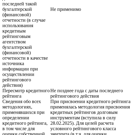
последней такой
бухгалтерской
Не применимо
(финансовой)
отчетности (в случае
использования
кредитным
рейтинговым
агентством
бухгалтерской
(финансовой)
отчетности в качестве
источника
информации при
осуществлении
рейтингового
действия)
Пересмотр кредитного
Не позднее года с даты последнего
рейтинга
рейтингового действия
Сведения обо всех
При присвоении кредитного рейтинга
методологиях,
применялась методология присвоения
применявшихся при
кредитных рейтингов долговым
определении
инструментам (вступила в силу
кредитного рейтинга,
28.02.2025). Для целей расчета
в том числе для
условного рейтингового класса
оценки собственной
эмитента (в т.ч. для оценки