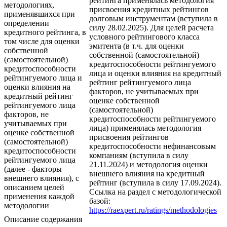
рейтинга применялась методология
методологиях,
присвоения кредитных рейтингов
применявшихся при
долговым инструментам (вступила в
определении
силу 28.02.2025). Для целей расчета
кредитного рейтинга, в
условного рейтингового класса
том числе для оценки
эмитента (в т.ч. для оценки
собственной
собственной (самостоятельной)
(самостоятельной)
кредитоспособности рейтингуемого
кредитоспособности
лица и оценки влияния на кредитный
рейтингуемого лица и
рейтинг рейтингуемого лица
оценки влияния на
факторов, не учитываемых при
кредитный рейтинг
оценке собственной
рейтингуемого лица
(самостоятельной)
факторов, не
кредитоспособности рейтингуемого
учитываемых при
лица) применялась методология
оценке собственной
присвоения рейтингов
(самостоятельной)
кредитоспособности нефинансовым
кредитоспособности
компаниям (вступила в силу
рейтингуемого лица
21.11.2024) и методология оценки
(далее - факторы
внешнего влияния на кредитный
внешнего влияния), с
рейтинг (вступила в силу 17.09.2024).
описанием целей
Ссылка на раздел с методологической
применения каждой
базой:
методологии
https://raexpert.ru/ratings/methodologies
Описание содержания