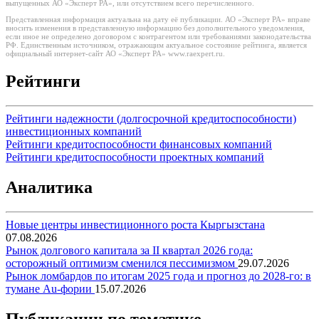
выпущенных АО «Эксперт РА», или отсутствием всего перечисленного.
Представленная информация актуальна на дату её публикации. АО «Эксперт РА» вправе
вносить изменения в представленную информацию без дополнительного уведомления,
если иное не определено договором с контрагентом или требованиями законодательства
РФ. Единственным источником, отражающим актуальное состояние рейтинга, является
официальный интернет-сайт АО «Эксперт РА» www.raexpert.ru.
Рейтинги
Рейтинги надежности (долгосрочной кредитоспособности)
инвестиционных компаний
Рейтинги кредитоспособности финансовых компаний
Рейтинги кредитоспособности проектных компаний
Аналитика
Новые центры инвестиционного роста Кыргызстана
07.08.2026
Рынок долгового капитала за II квартал 2026 года:
осторожный оптимизм сменился пессимизмом
29.07.2026
Рынок ломбардов по итогам 2025 года и прогноз до 2028-го: в
тумане Au-фории
15.07.2026
Публикации по тематике