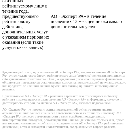
оказанных
рейтингуемому лицу в
течение года,
предшествующего
АО «Эксперт РА» в течение
рейтинговому
последних 12 месяцев не оказывало
действию,
дополнительных услуг.
дополнительных услуг
с указанием периода их
оказания (если такие
услуги оказывались)
Кредитные рейтинги, присваиваемые АО «Эксперт РА», выражают мнение АО «Эксперт
РА» относительно способности рейтингуемого лица (эмитента) исполнять принятые на
себя финансовые обязательства и (или) о кредитном риске его отдельных финансовых
обязательств и не являются установлением фактов или рекомендацией покупать, держать
или продавать те или иные ценные бумаги или активы, принимать инвестиционные
решения.
Присваиваемые АО «Эксперт РА» рейтинги отражают всю относящуюся к объекту
рейтинга и находящуюся в распоряжении АО «Эксперт РА» информацию, качество и
достоверность которой, по мнению АО «Эксперт РА», являются надлежащими.
АО «Эксперт РА» не проводит аудита представленной рейтингуемыми лицами
отчётности и иных данных и не несёт ответственность за их точность и полноту. АО
«Эксперт РА» не несет ответственности в связи с любыми последствиями,
интерпретациями, выводами, рекомендациями и иными действиями третьих лиц, прямо
или косвенно связанными с рейтингом, совершенными АО «Эксперт РА» рейтинговыми
действиями, а также выводами и заключениями, содержащимися в пресс-релизах,