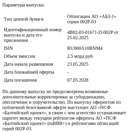
Параметры выпуска:
Облигации АО «АБЗ-1»
Тип ценной бумаги
серии 002Р-03
Идентификационный номер
4B02-03-01671-D-002P от
выпуска и дата его
25.02.2025
присвоения
ISIN
RU000A10BNM4
Объем эмиссии
2.5 млрд руб.
Дата начала размещения
23.05.2025
Дата ближайшей оферты
-
Дата погашения
07.05.2028
По данному выпуску не предусмотрены возможные
дополнительные корректировки за субординацию,
обеспечение и поручительство. По выпуску оферентом по
публичной безотзывной оферте выступает АО «ПСФ
«Балтийский проект», в связи с чем агентство устанавливает
паритет между текущим рейтингом оферента АО «ПСФ
«Балтийский проект» (ruBBB+) и рейтингами облигаций
серий 002Р-03.