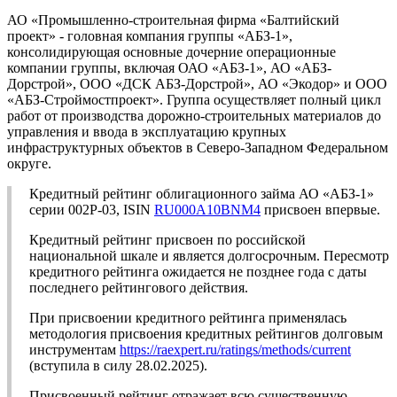
АО «Промышленно-строительная фирма «Балтийский
проект» - головная компания группы «АБЗ-1»,
консолидирующая основные дочерние операционные
компании группы, включая ОАО «АБЗ-1», АО «АБЗ-
Дорстрой», ООО «ДСК АБЗ-Дорстрой», АО «Экодор» и ООО
«АБЗ-Строймостпроект». Группа осуществляет полный цикл
работ от производства дорожно-строительных материалов до
управления и ввода в эксплуатацию крупных
инфраструктурных объектов в Северо-Западном Федеральном
округе.
Кредитный рейтинг облигационного займа АО «АБЗ-1»
серии 002Р-03, ISIN
RU000A10BNM4
присвоен впервые.
Кредитный рейтинг присвоен по российской
национальной шкале и является долгосрочным. Пересмотр
кредитного рейтинга ожидается не позднее года с даты
последнего рейтингового действия.
При присвоении кредитного рейтинга применялась
методология присвоения кредитных рейтингов долговым
инструментам
https://raexpert.ru/ratings/methods/current
(вступила в силу 28.02.2025).
Присвоенный рейтинг отражает всю существенную