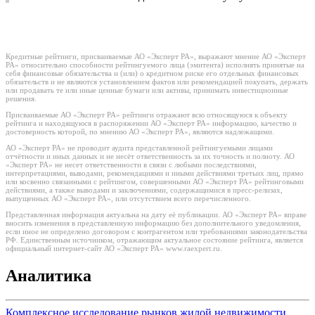
Кредитные рейтинги, присваиваемые АО «Эксперт РА», выражают мнение АО «Эксперт
РА» относительно способности рейтингуемого лица (эмитента) исполнять принятые на
себя финансовые обязательства и (или) о кредитном риске его отдельных финансовых
обязательств и не являются установлением фактов или рекомендацией покупать, держать
или продавать те или иные ценные бумаги или активы, принимать инвестиционные
решения.
Присваиваемые АО «Эксперт РА» рейтинги отражают всю относящуюся к объекту
рейтинга и находящуюся в распоряжении АО «Эксперт РА» информацию, качество и
достоверность которой, по мнению АО «Эксперт РА», являются надлежащими.
АО «Эксперт РА» не проводит аудита представленной рейтингуемыми лицами
отчётности и иных данных и не несёт ответственность за их точность и полноту. АО
«Эксперт РА» не несет ответственности в связи с любыми последствиями,
интерпретациями, выводами, рекомендациями и иными действиями третьих лиц, прямо
или косвенно связанными с рейтингом, совершенными АО «Эксперт РА» рейтинговыми
действиями, а также выводами и заключениями, содержащимися в пресс-релизах,
выпущенных АО «Эксперт РА», или отсутствием всего перечисленного.
Представленная информация актуальна на дату её публикации. АО «Эксперт РА» вправе
вносить изменения в представленную информацию без дополнительного уведомления,
если иное не определено договором с контрагентом или требованиями законодательства
РФ. Единственным источником, отражающим актуальное состояние рейтинга, является
официальный интернет-сайт АО «Эксперт РА» www.raexpert.ru.
Аналитика
Комплексное исследование рынков жилой недвижимости,