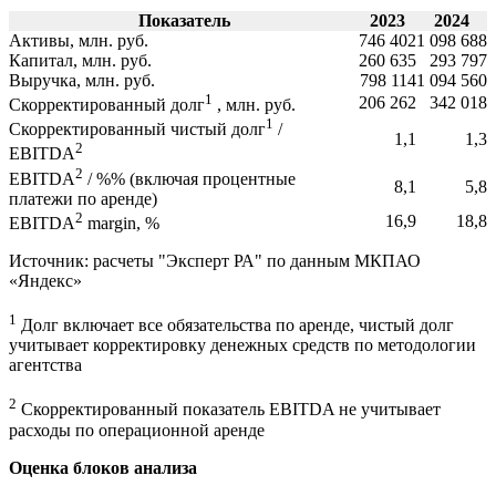
Показатель
2023
2024
Активы, млн. руб.
746 402
1 098 688
Капитал, млн. руб.
260 635
293 797
Выручка, млн. руб.
798 114
1 094 560
1
206 262
342 018
Скорректированный долг
, млн. руб.
1
Скорректированный чистый долг
/
1,1
1,3
2
EBITDA
2
EBITDA
/ %% (включая процентные
8,1
5,8
платежи по аренде)
2
16,9
18,8
EBITDA
margin, %
Источник: расчеты "Эксперт РА" по данным МКПАО
«Яндекс»
1
Долг включает все обязательства по аренде, чистый долг
учитывает корректировку денежных средств по методологии
агентства
2
Скорректированный показатель EBITDA не учитывает
расходы по операционной аренде
Оценка блоков анализа