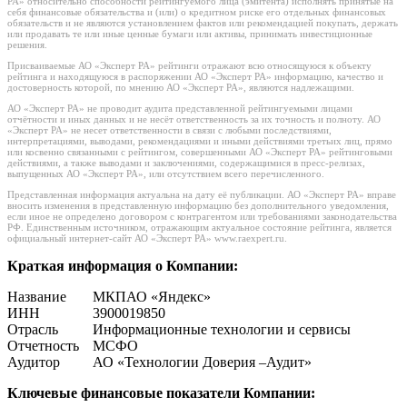
РА» относительно способности рейтингуемого лица (эмитента) исполнять принятые на
себя финансовые обязательства и (или) о кредитном риске его отдельных финансовых
обязательств и не являются установлением фактов или рекомендацией покупать, держать
или продавать те или иные ценные бумаги или активы, принимать инвестиционные
решения.
Присваиваемые АО «Эксперт РА» рейтинги отражают всю относящуюся к объекту
рейтинга и находящуюся в распоряжении АО «Эксперт РА» информацию, качество и
достоверность которой, по мнению АО «Эксперт РА», являются надлежащими.
АО «Эксперт РА» не проводит аудита представленной рейтингуемыми лицами
отчётности и иных данных и не несёт ответственность за их точность и полноту. АО
«Эксперт РА» не несет ответственности в связи с любыми последствиями,
интерпретациями, выводами, рекомендациями и иными действиями третьих лиц, прямо
или косвенно связанными с рейтингом, совершенными АО «Эксперт РА» рейтинговыми
действиями, а также выводами и заключениями, содержащимися в пресс-релизах,
выпущенных АО «Эксперт РА», или отсутствием всего перечисленного.
Представленная информация актуальна на дату её публикации. АО «Эксперт РА» вправе
вносить изменения в представленную информацию без дополнительного уведомления,
если иное не определено договором с контрагентом или требованиями законодательства
РФ. Единственным источником, отражающим актуальное состояние рейтинга, является
официальный интернет-сайт АО «Эксперт РА» www.raexpert.ru.
Краткая информация о Компании:
Название
МКПАО «Яндекс»
ИНН
3900019850
Отрасль
Информационные технологии и сервисы
Отчетность
МСФО
Аудитор
АО «Технологии Доверия –Аудит»
Ключевые финансовые показатели Компании: