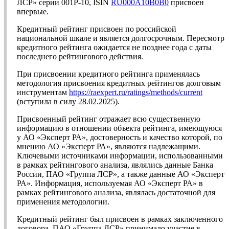
ЛСР» серии 001P-10, ISIN
RU000A10B0B0
присвоен
впервые.
Кредитный рейтинг присвоен по российской
национальной шкале и является долгосрочным. Пересмотр
кредитного рейтинга ожидается не позднее года с даты
последнего рейтингового действия.
При присвоении кредитного рейтинга применялась
методология присвоения кредитных рейтингов долговым
инструментам
https://raexpert.ru/ratings/methods/current
(вступила в силу 28.02.2025).
Присвоенный рейтинг отражает всю существенную
информацию в отношении объекта рейтинга, имеющуюся
у АО «Эксперт РА», достоверность и качество которой, по
мнению АО «Эксперт РА», являются надлежащими.
Ключевыми источниками информации, использованными
в рамках рейтингового анализа, являлись данные Банка
России, ПАО «Группа ЛСР», а также данные АО «Эксперт
РА». Информация, используемая АО «Эксперт РА» в
рамках рейтингового анализа, являлась достаточной для
применения методологии.
Кредитный рейтинг был присвоен в рамках заключенного
договора, ПАО «Группа ЛСР» принимало участие в