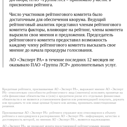
присвоении рейтинга.
Число участников рейтингового комитета было
достаточным для обеспечения кворума. Ведущий
рейтинговый аналитик представил членам рейтингового
комитета факторы, влияющие на рейтинг, члены комитета
выразили свои мнения и предложения. Председатель
рейтингового комитета предоставил возможность
каждому члену рейтингового комитета высказать свое
мнение до начала процедуры голосования.
АО «Эксперт РА» в течение последних 12 месяцев не
оказывало ПАО «Группа ЛСР» дополнительных услуг.
Кредитные рейтинги, присваиваемые АО «Эксперт РА», выражают мнение АО «Эксперт
РА» относительно способности рейтингуемого лица (эмитента) исполнять принятые на
себя финансовые обязательства и (или) о кредитном риске его отдельных финансовых
обязательств и не являются установлением фактов или рекомендацией покупать, держать
или продавать те или иные ценные бумаги или активы, принимать инвестиционные
решения.
Присваиваемые АО «Эксперт РА» рейтинги отражают всю относящуюся к объекту
рейтинга и находящуюся в распоряжении АО «Эксперт РА» информацию, качество и
достоверность которой, по мнению АО «Эксперт РА», являются надлежащими.
АО «Эксперт РА» не проводит аудита представленной рейтингуемыми лицами