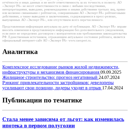
отчётности и иных данных и не несёт ответственность за их точность и полноту. АО
«Эксперт РА» не несет ответственности в связи с любыми последствиями,
интерпретациями, выводами, рекомендациями и иными действиями третьих лиц, прямо
или косвенно связанными с рейтингом, совершенными АО «Эксперт РА» рейтинговыми
действиями, а также выводами и заключениями, содержащимися в пресс-релизах,
выпущенных АО «Эксперт РА», или отсутствием всего перечисленного.
Представленная информация актуальна на дату её публикации. АО «Эксперт РА» вправе
вносить изменения в представленную информацию без дополнительного уведомления,
если иное не определено договором с контрагентом или требованиями законодательства
РФ. Единственным источником, отражающим актуальное состояние рейтинга, является
официальный интернет-сайт АО «Эксперт РА» www.raexpert.ru.
Аналитика
Комплексное исследование рынков жилой недвижимости,
инфраструктуры и механизмов финансирования
09.09.2025
Жилищное строительство: прогноз негативный
24.07.2024
Рэнкинг привлекательности застройщиков: девелоперы
усиливают свои позиции, лидеры уходят в отрыв
17.04.2024
Публикации по тематике
Стала менее зависима от льгот: как изменилась
ипотека в первом полугодии