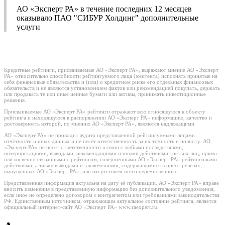
АО «Эксперт РА» в течение последних 12 месяцев
оказывало ПАО "СИБУР Холдинг" дополнительные
услуги
Кредитные рейтинги, присваиваемые АО «Эксперт РА», выражают мнение АО «Эксперт
РА» относительно способности рейтингуемого лица (эмитента) исполнять принятые на
себя финансовые обязательства и (или) о кредитном риске его отдельных финансовых
обязательств и не являются установлением фактов или рекомендацией покупать, держать
или продавать те или иные ценные бумаги или активы, принимать инвестиционные
решения.
Присваиваемые АО «Эксперт РА» рейтинги отражают всю относящуюся к объекту
рейтинга и находящуюся в распоряжении АО «Эксперт РА» информацию, качество и
достоверность которой, по мнению АО «Эксперт РА», являются надлежащими.
АО «Эксперт РА» не проводит аудита представленной рейтингуемыми лицами
отчётности и иных данных и не несёт ответственность за их точность и полноту. АО
«Эксперт РА» не несет ответственности в связи с любыми последствиями,
интерпретациями, выводами, рекомендациями и иными действиями третьих лиц, прямо
или косвенно связанными с рейтингом, совершенными АО «Эксперт РА» рейтинговыми
действиями, а также выводами и заключениями, содержащимися в пресс-релизах,
выпущенных АО «Эксперт РА», или отсутствием всего перечисленного.
Представленная информация актуальна на дату её публикации. АО «Эксперт РА» вправе
вносить изменения в представленную информацию без дополнительного уведомления,
если иное не определено договором с контрагентом или требованиями законодательства
РФ. Единственным источником, отражающим актуальное состояние рейтинга, является
официальный интернет-сайт АО «Эксперт РА» www.raexpert.ru.