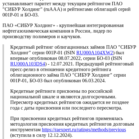
устанавливает паритет между текущим рейтингом ПАО
"СИБУР Холдинг" (ruAAA) и рейтингами облигаций серий
001Р-01 и БО-03.
ПАО «СИБУР Холдинг» - крупнейшая интегрированная
нефтегазохимическая компания в России, лидер по
производству полимеров и каучуков.
Кредитный рейтинг облигационных займов ПАО "СИБУР
Холдинг" серии 001Р-01 (ISIN
RU000A104XW2
) был
впервые опубликован 08.07.2022, серии БО-03 (ISIN
RU000A103DS4
) - 12.07.2021. Предыдущий рейтинговый
пресс-релиз в отношении кредитного рейтинга
облигационного займа ПАО "СИБУР Холдинг" серии
001Р-01, БО-03 был опубликован 06.03.2024.
Кредитные рейтинги присвоены по российской
национальной шкале и являются долгосрочными.
Пересмотр кредитных рейтингов ожидается не позднее
года с даты присвоения или последнего пересмотра.
При присвоении кредитных рейтингов применялась
методология присвоения кредитных рейтингов долговым
инструментам
https://raexpert.ru/ratings/methods/previous
(вступила в силу 12.12.2024).