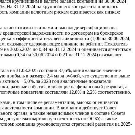
лялся крупнейшим в валюте баланса компании на 30.06.2024
2%. На 31.12.2024 на крупнейшего контрагента пришлось
ость компании валютным рискам оценивается как низкая:
на клиентскими остатками и высоко диверсифицирована.
у кредиторской задолженности по договорам на брокерское
ценка коэффициента текущей ликвидности (1,06 на 30.06.2024,
ам, оказывает сдерживающее влияние на рейтинг. Показатель
на 30.06.2024 до 0,84 на 31.12.2024 и оценивается агентством
ами (0,34 на 30.06.2024 и 0,21 на 31.12.2024) оказывают
ала на 31.03.2025 составил 37,6%, минимальное значение
тую прибыль в размере 2,4 млрд рублей, что существенно выше
ь активов – 5,0%, за 2023 год аналогичные показатели
нки, разовые события, влияющие на финансовый результат, а
алогичные показатели составляли 12,8% и 2,2% соответственно.
ками, в том числе ее регламентация, высоко оценивается
оля деятельности компании. В компании действует Совет
ьного органа, а также независимых членов в составе Совета
м доступе ежеквартальную отчетность по ОСБУ, а также
ством: компания руководствуется стратегией развития на 2025-