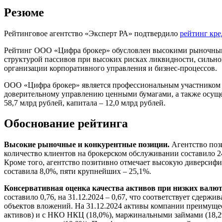
Резюме
Рейтинговое агентство «Эксперт РА» подтвердило
рейтинг кр
Рейтинг ООО «Цифра брокер» обусловлен высокими рыночными
структурой пассивов при высоких рисках ликвидности, сильн
организации корпоративного управления и бизнес-процессов.
ООО «Цифра брокер» является профессиональным участником ры
доверительному управлению ценными бумагами, а также осуще
58,7 млрд рублей, капитала – 12,0 млрд рублей.
Обоснование рейтинга
Высокие рыночные и конкурентные позиции.
Агентство поз
количество клиентов на брокерском обслуживании составило 244
Кроме того, агентство позитивно отмечает высокую диверсифи
составила 8,0%, пяти крупнейших – 25,1%.
Консервативная оценка качества активов при низких валю
составило 0,76, на 31.12.2024 – 0,67, что соответствует сдер
объектов вложений. На 31.12.2024 активы компании преимуще
активов) и с НКО НКЦ (18,0%), маржинальными займами (18,2