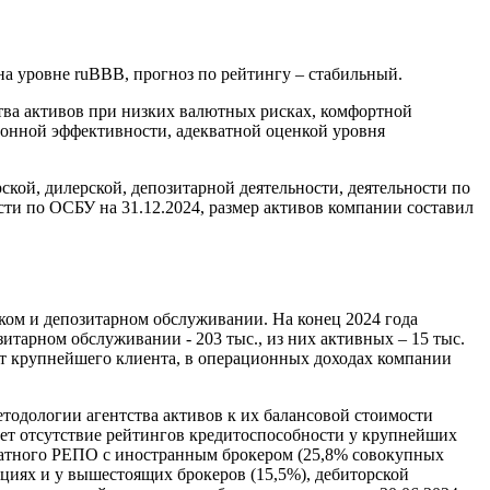
а уровне ruВВВ, прогноз по рейтингу – стабильный.
ва активов при низких валютных рисках, комфортной
ионной эффективности, адекватной оценкой уровня
ой, дилерской, депозитарной деятельности, деятельности по
ти по ОСБУ на 31.12.2024, размер активов компании составил
ком и депозитарном обслуживании. На конец 2024 года
зитарном обслуживании - 203 тыс., из них активных – 15 тыс.
от крупнейшего клиента, в операционных доходах компании
тодологии агентства активов к их балансовой стоимости
ывает отсутствие рейтингов кредитоспособности у крупнейших
ратного РЕПО с иностранным брокером (25,8% совокупных
циях и у вышестоящих брокеров (15,5%), дебиторской