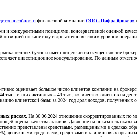
едитоспособности
финансовой компании
ООО «Цифра брокер»
н
 и конкурентными позициями, консервативной оценкой качест
ой позицией по капиталу и достаточно высоким уровнем операц
нка ценных бумаг и имеет лицензии на осуществление брокерск
ствляет инвестиционное консультирование. По данным отчетнос
итивно оценивает большое число клиентов компании на брокерс
 тыс., из них активных – 49 тыс., количество клиентов на депо
кацию клиентской базы: за 2024 год доля доходов, полученных 
тных рисках.
На 30.06.2024 отношение скорректированных по ме
живающей оценке качества активов. Давление на показатель оказ
ственно представлены средствами, размещенными в сделках об
%), денежными средствами, средствами в клиринговых организа