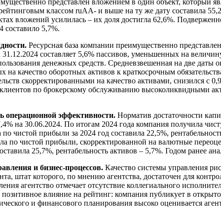
мущественно представлен вложением в один объект, который яв
 рейтинговым классом ruAA- и выше на ту же дату составила 55,
ктах вложений усилилась – их доля достигла 62,6%. Подверженн
4 составило 5,7%.
идности.
Ресурсная база компании преимущественно представле
31.12.2024 составляет 5,6% пассивов, уменьшенных на величин
пользования денежных средств. Средневзвешенная на две даты о
х на качество оборотных активов к краткосрочным обязательств
ств скорректированными на качество активами, снизился с 0,99 
 клиентов по брокерскому обслуживанию высоколиквидными актив
нь операционной эффективности.
Норматив достаточности капит
7,4% на 30.06.2024. По итогам 2024 года компания получила чис
а по чистой прибыли за 2024 год составила 22,5%, рентабельност
ала по чистой прибыли, скорректированной на валютные переоце
составила 25,7%, рентабельность активов – 5,7%. Годом ранее ан
авления и бизнес-процессов.
Качество системы управления рис
та, штат которого, по мнению агентства, достаточен для контр
ления агентство отмечает отсутствие коллегиального исполнител
позитивное влияние на рейтинг: компания публикует в открыто
ического и финансового планирования высоко оценивается агент