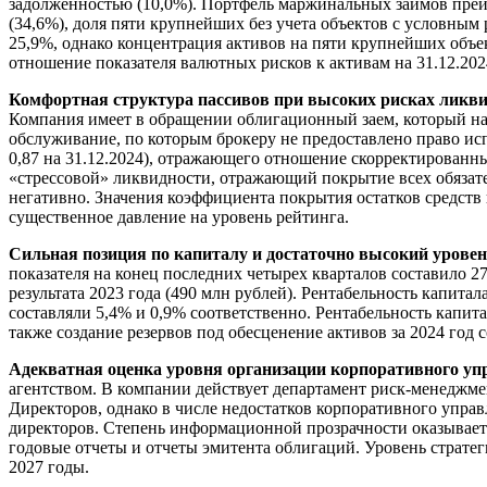
задолженностью (10,0%). Портфель маржинальных займов преи
(34,6%), доля пяти крупнейших без учета объектов с условным
25,9%, однако концентрация активов на пяти крупнейших объе
отношение показателя валютных рисков к активам на 31.12.202
Комфортная структура пассивов при высоких рисках ликв
Компания имеет в обращении облигационный заем, который на 
обслуживание, по которым брокеру не предоставлено право ис
0,87 на 31.12.2024), отражающего отношение скорректированны
«стрессовой» ликвидности, отражающий покрытие всех обязатель
негативно. Значения коэффициента покрытия остатков средств
существенное давление на уровень рейтинга.
Сильная позиция по капиталу и достаточно высокий урове
показателя на конец последних четырех кварталов составило 2
результата 2023 года (490 млн рублей). Рентабельность капитал
составляли 5,4% и 0,9% соответственно. Рентабельность капит
также создание резервов под обесценение активов за 2024 год 
Адекватная оценка уровня организации корпоративного упр
агентством. В компании действует департамент риск-менеджмен
Директоров, однако в числе недостатков корпоративного управ
директоров. Степень информационной прозрачности оказывает 
годовые отчеты и отчеты эмитента облигаций. Уровень стратег
2027 годы.