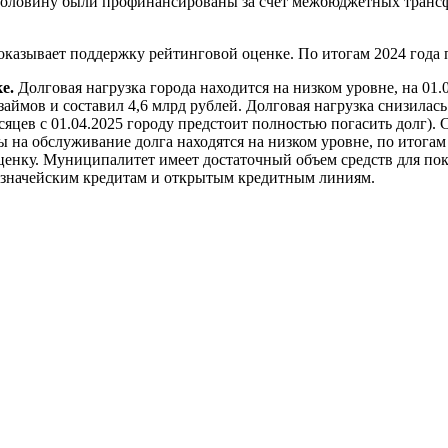
на половину были профинансированы за счет межбюджетных транс
 оказывает поддержку рейтинговой оценке. По итогам 2024 года
е.
Долговая нагрузка города находится на низком уровне, на 01.
ймов и составил 4,6 млрд рублей. Долговая нагрузка снизилась н
яцев с 01.04.2025 городу предстоит полностью погасить долг). 
ы на обслуживание долга находятся на низком уровне, по итога
ценку. Муниципалитет имеет достаточный объем средств для пок
 казначейским кредитам и открытым кредитным линиям.