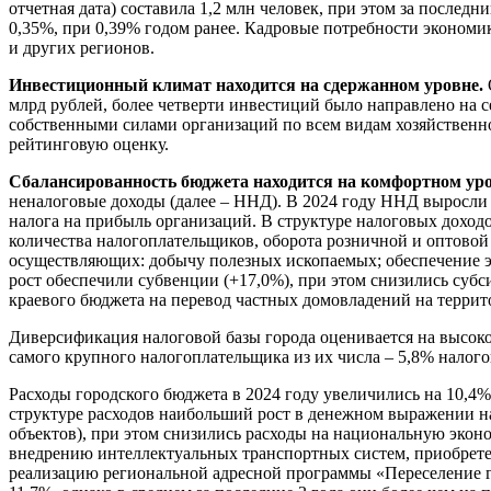
отчетная дата) составила 1,2 млн человек, при этом за послед
0,35%, при 0,39% годом ранее. Кадровые потребности эконом
и других регионов.
Инвестиционный климат находится на сдержанном уровне.
млрд рублей, более четверти инвестиций было направлено на 
собственными силами организаций по всем видам хозяйственной
рейтинговую оценку.
Сбалансированность бюджета находится на комфортном ур
неналоговые доходы (далее – ННД). В 2024 году ННД выросли
налога на прибыль организаций. В структуре налоговых доход
количества налогоплательщиков, оборота розничной и оптовой
осуществляющих: добычу полезных ископаемых; обеспечение эл
рост обеспечили субвенции (+17,0%), при этом снизились субс
краевого бюджета на перевод частных домовладений на террит
Диверсификация налоговой базы города оценивается на высоко
самого крупного налогоплательщика из их числа – 5,8% налог
Расходы городского бюджета в 2024 году увеличились на 10,4%
структуре расходов наибольший рост в денежном выражении на
объектов), при этом снизились расходы на национальную эконо
внедрению интеллектуальных транспортных систем, приобретен
реализацию региональной адресной программы «Переселение гр