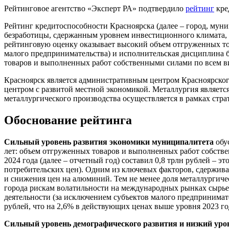
Рейтинговое агентство «Эксперт РА» подтвердило
рейтинг
кре
Рейтинг кредитоспособности Красноярска (далее – город, мун
безработицы, сдержанным уровнем инвестиционного климата,
рейтинговую оценку оказывает высокий объем отгруженных то
малого предпринимательства) и исполнительская дисциплина 
товаров и выполненных работ собственными силами по всем ви
Красноярск является административным центром Красноярског
центром с развитой местной экономикой. Металлургия являет
металлургического производства осуществляется в рамках с
Обоснование рейтинга
Сильный уровень развития экономики муниципалитета
обу
лет: объем отгруженных товаров и выполненных работ собстве
2024 года (далее – отчетный год) составил 0,8 трлн рублей – 
потребительских цен). Одним из ключевых факторов, сдержив
и снижения цен на алюминий. Тем не менее доля металлургичес
города рискам волатильности на международных рынках сырье
деятельности (за исключением субъектов малого предпринимател
рублей, что на 2,6% в действующих ценах выше уровня 2023 го
Сильный уровень демографического развития и низкий уро