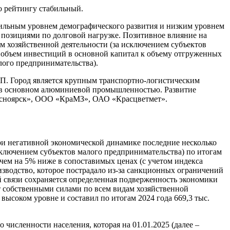
о рейтингу стабильный.
сильным уровнем демографического развития и низким уровнем
позициями по долговой нагрузке. Позитивное влияние на
 хозяйственной деятельности (за исключением субъектов
 объем инвестиций в основной капитал к объему отгруженных
лого предпринимательства).
РП. Город является крупным транспортно-логистическим
на в основном алюминиевой промышленностью. Развитие
расноярск», ООО «КраМЗ», ОАО «Красцветмет».
и негативной экономической динамике последние несколько
сключением субъектов малого предпринимательства) по итогам
е чем на 5% ниже в сопоставимых ценах (с учетом индекса
зводство, которое пострадало из-за санкционных ограничений
ой связи сохраняется определенная подверженность экономики
 собственными силами по всем видам хозяйственной
 высоком уровне и составил по итогам 2024 года 669,3 тыс.
 численности населения, которая на 01.01.2025 (далее –