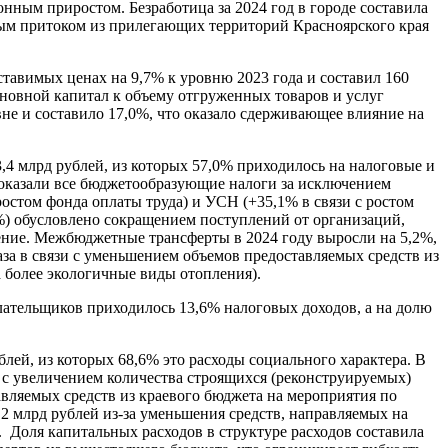
ионным приростом. Безработица за 2024 год в городе составила
ным притоком из прилегающих территорий Красноярского края
тавимых ценах на 9,7% к уровню 2023 года и составил 160
сновной капитал к объему отгруженных товаров и услуг
не и составило 17,0%, что оказало сдерживающее влияние на
,4 млрд рублей, из которых 57,0% приходилось на налоговые и
 оказали все бюджетообразующие налоги за исключением
остом фонда оплаты труда) и УСН (+35,1% в связи с ростом
%) обусловлено сокращением поступлений от организаций,
ение. Межбюджетные трансферты в 2024 году выросли на 5,2%,
за в связи с уменьшением объемов предоставляемых средств из
 более экологичные виды отопления).
лательщиков приходилось 13,6% налоговых доходов, а на долю
блей, из которых 68,6% это расходы социального характера. В
и с увеличением количества строящихся (реконструируемых)
авляемых средств из краевого бюджета на мероприятия по
2 млрд рублей из-за уменьшения средств, направляемых на
Доля капитальных расходов в структуре расходов составила