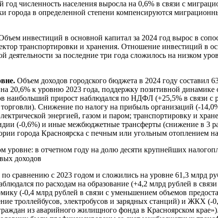
ний год численность населения выросла на 0,6% в связи с миграц
ики города в определенной степени компенсируются миграцион
Объем инвестиций в основной капитал за 2024 год вырос в сопос
сектор транспортировки и хранения. Отношение инвестиций в о
 деятельности за последние три года сложилось на низком уров
овне.
Объем доходов городского бюджета в 2024 году составил 63
 на 20,6% к уровню 2023 года, поддержку позитивной динамике
ов наибольший прирост наблюдался по НДФЛ (+25,5% в связи с р
 торговли). Снижение по налогу на прибыль организаций (-14,0
ектрической энергией, газом и паром; транспортировку и хран
идии (-0,6%) и иные межбюджетные трансферты (снижение в 3 ра
ории города Красноярска с печным или угольным отоплением на
м уровне: в отчетном году на долю десяти крупнейших налогоп
овых доходов
 по сравнению с 2023 годом и сложились на уровне 61,3 млрд ру
блюдался по расходам на образование (+4,2 млрд рублей в связ
мику (-0,4 млрд рублей в связи с уменьшением объемов предост
ие троллейбусов, электробусов и зарядных станций) и ЖКХ (-0,
аждан из аварийного жилищного фонда в Красноярском крае»). 