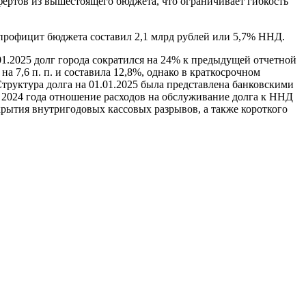
фертов из вышестоящего бюджета, что ограничивает гибкость
 профицит бюджета составил 2,1 млрд рублей или 5,7% ННД.
01.2025 долг города сократился на 24% к предыдущей отчетной
а 7,6 п. п. и составила 12,8%, однако в краткосрочном
Структура долга на 01.01.2025 была представлена банковскими
м 2024 года отношение расходов на обслуживание долга к ННД
рытия внутригодовых кассовых разрывов, а также короткого