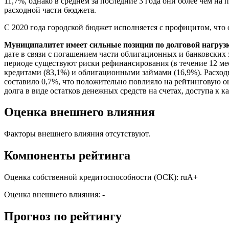
11,7%, однако в среднем за последние 3 года они более чем 
расходной части бюджета.
С 2020 года городской бюджет исполняется с профицитом, что
Муниципалитет имеет сильные позиции по долговой нагрузк
дате в связи с погашением части облигационных и банковских за
периоде существуют риски рефинансирования (в течение 12 мес
кредитами (83,1%) и облигационными займами (16,9%). Расход
составило 0,7%, что положительно повлияло на рейтинговую о
долга в виде остатков денежных средств на счетах, доступа к
Оценка внешнего влияния
Факторы внешнего влияния отсутствуют.
Компоненты рейтинга
Оценка собственной кредитоспособности (ОСК): ruА+
Оценка внешнего влияния: -
Прогноз по рейтингу