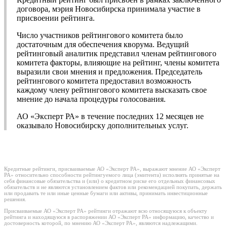
договора, мэрия Новосибирска принимала участие в
присвоении рейтинга.
Число участников рейтингового комитета было
достаточным для обеспечения кворума. Ведущий
рейтинговый аналитик представил членам рейтингового
комитета факторы, влияющие на рейтинг, члены комитета
выразили свои мнения и предложения. Председатель
рейтингового комитета предоставил возможность
каждому члену рейтингового комитета высказать свое
мнение до начала процедуры голосования.
АО «Эксперт РА» в течение последних 12 месяцев не
оказывало Новосибирску дополнительных услуг.
Кредитные рейтинги, присваиваемые АО «Эксперт РА», выражают мнение АО «Эксперт
РА» относительно способности рейтингуемого лица (эмитента) исполнять принятые на
себя финансовые обязательства и (или) о кредитном риске его отдельных финансовых
обязательств и не являются установлением фактов или рекомендацией покупать, держать
или продавать те или иные ценные бумаги или активы, принимать инвестиционные
решения.
Присваиваемые АО «Эксперт РА» рейтинги отражают всю относящуюся к объекту
рейтинга и находящуюся в распоряжении АО «Эксперт РА» информацию, качество и
достоверность которой, по мнению АО «Эксперт РА», являются надлежащими.