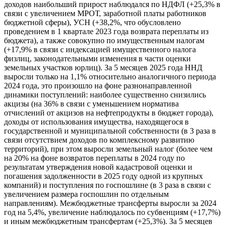
доходов наибольший прирост наблюдался по НДФЛ (+25,3% в
связи с увеличением МРОТ, заработной платы работников
бюджетной сферы), УСН (+38,2%, что обусловлено
проведением в 1 квартале 2023 года возврата переплаты из
бюджета), а также совокупно по имущественным налогам
(+17,9% в связи с индексацией имущественного налога
физлиц, законодательными изменения в части оценки
земельных участков юрлиц). За 5 месяцев 2025 года ННД
выросли только на 1,1% относительно аналогичного периода
2024 года, это произошло на фоне разнонаправленной
динамики поступлений: наиболее существенно снизились
акцизы (на 36% в связи с уменьшением норматива
отчислений от акцизов на нефтепродукты в бюджет города),
доходы от использования имущества, находящегося в
государственной и муниципальной собственности (в 3 раза в
связи отсутствием доходов по комплексному развитию
территорий), при этом выросли земельный налог (более чем
на 20% на фоне возвратов переплаты в 2024 году по
результатам утверждения новой кадастровой оценки и
погашения задолженности в 2025 году одной из крупных
компаний) и поступления по госпошлине (в 3 раза в связи с
увеличением размера госпошлин по отдельным
направлениям). Межбюджетные трансферты выросли за 2024
год на 5,4%, увеличение наблюдалось по субвенциям (+17,7%)
и иным межбюджетным трансфертам (+25,3%). За 5 месяцев