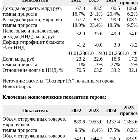
прогноз
Доходы бюджета, млрд руб.
67.3
83.5
100.5
106.8
темпы прироста
16.7%
24.1%
20.4%
6.2%
Расходы бюджета, млрд руб.
67.7
83.5
99.0
108.5
темпы прироста
18.0%
23.4%
18.6%
9.5%
Налоговые и неналоговые
32.9
35.6
49.9
54.0
доходы (ННД), млрд руб.
Дефицит/профицит бюджета,
-1.2
-0.0
3.0
-3.2
% от ННД
01.01.23
01.01.24
01.01.25
01.01.26
Долг, млрд руб.
23.2
22.6
16.6
17.3
темпы прироста
1%
-3%
-27%
5%
Отношение долга к ННД, %
70.5
63.5
33.2
32.1
Источник: расчеты "Эксперт РА" по данным города
Новосибирск
Ключевые экономические показатели города:
2025
Показатель
2022
2023
2024
прогноз
Объем отгруженных товаров,
889.6
1053.0
1237.4
1363.6
млрд рублей
темпы прироста
9.6%
18.4%
17.5%
10.2%
Объем отгруженных товаров
543.9
644.2
756.5
833.9