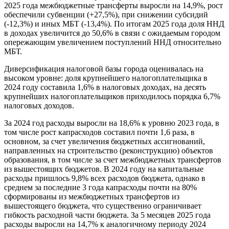
2025 года межбюджетные трансферты выросли на 14,9%, рост
обеспечили субвенции (+27,5%), при снижении субсидий
(-12,3%) и иных МБТ (-13,4%). По итогам 2025 года доля ННД
в доходах увеличится до 50,6% в связи с ожидаемым городом
опережающим увеличением поступлений ННД относительно
МБТ.
Диверсификация налоговой базы города оценивалась на
высоком уровне: доля крупнейшего налогоплательщика в
2024 году составила 1,6% в налоговых доходах, на десять
крупнейших налогоплательщиков приходилось порядка 6,7%
налоговых доходов.
За 2024 год расходы выросли на 18,6% к уровню 2023 года, в
том числе рост капрасходов составил почти 1,6 раза, в
основном, за счет увеличения бюджетных ассигнований,
направленных на строительство (реконструкцию) объектов
образования, в том числе за счет межбюджетных трансфертов
из вышестоящих бюджетов. В 2024 году на капитальные
расходы пришлось 9,8% всех расходов бюджета, однако в
среднем за последние 3 года капрасходы почти на 80%
сформированы из межбюджетных трансфертов из
вышестоящего бюджета, что существенно ограничивает
гибкость расходной части бюджета. За 5 месяцев 2025 года
расходы выросли на 14,7% к аналогичному периоду 2024