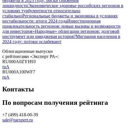
бюджеты в 2025 году: риски снижения
ликвидности
Экономическое здоровье российских регионов в
условиях турбулентности относительно
стабильно
Региональные бюджеты и экономика в условиях
нестабильности: итоги 2024 года
Инвестиционная
привлекательность регионов: новые вызовы и возможности
для инвесторов
«Народные» облигации регионов: долговой
инструмент или имиджевая история?
Миграция населения в
2024 году: потоки ослабевают
Облигационные выпуски
с рейтингами «Эксперт РА»:
RU000A0ZYH93
ruA
RU000A100WF7
ruA
Контакты
По вопросам получения рейтинга
+7 (499) 418-00-39
sale@raexpert.ru