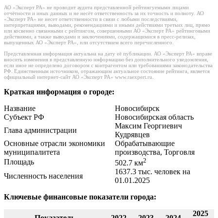
АО «Эксперт РА» не проводит аудита представленной рейтингуемыми лицами
отчётности и иных данных и не несёт ответственность за их точность и полноту. АО
«Эксперт РА» не несет ответственности в связи с любыми последствиями,
интерпретациями, выводами, рекомендациями и иными действиями третьих лиц, прямо
или косвенно связанными с рейтингом, совершенными АО «Эксперт РА» рейтинговыми
действиями, а также выводами и заключениями, содержащимися в пресс-релизах,
выпущенных АО «Эксперт РА», или отсутствием всего перечисленного.
Представленная информация актуальна на дату её публикации. АО «Эксперт РА» вправе
вносить изменения в представленную информацию без дополнительного уведомления,
если иное не определено договором с контрагентом или требованиями законодательства
РФ. Единственным источником, отражающим актуальное состояние рейтинга, является
официальный интернет-сайт АО «Эксперт РА» www.raexpert.ru.
Краткая информация о городе:
Название
Новосибирск
Субъект РФ
Новосибирская область
Максим Георгиевич
Глава администрации
Кудрявцев
Основные отрасли экономики
Обрабатывающие
муниципалитета
производства, Торговля
2
Площадь
502.7 км
1637.3 тыс. человек на
Численность населения
01.01.2025
Ключевые финансовые показатели города:
2025
Показатель
2022
2023
2024