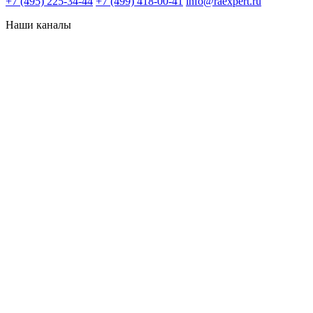
+7 (495) 225-34-44
+7 (499) 418-00-41
info@raexpert.ru
Наши каналы