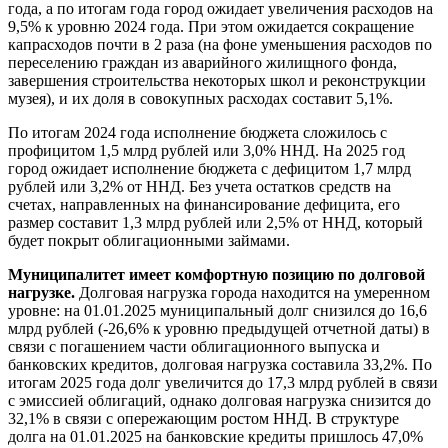
года, а по итогам года город ожидает увеличения расходов на
9,5% к уровню 2024 года. При этом ожидается сокращение
капрасходов почти в 2 раза (на фоне уменьшения расходов по
переселению граждан из аварийного жилищного фонда,
завершения строительства некоторых школ и реконструкции
музея), и их доля в совокупных расходах составит 5,1%.
По итогам 2024 года исполнение бюджета сложилось с
профицитом 1,5 млрд рублей или 3,0% ННД. На 2025 год
город ожидает исполнение бюджета с дефицитом 1,7 млрд
рублей или 3,2% от ННД. Без учета остатков средств на
счетах, направленных на финансирование дефицита, его
размер составит 1,3 млрд рублей или 2,5% от ННД, который
будет покрыт облигационными займами.
Муниципалитет имеет комфортную позицию по долговой
нагрузке.
Долговая нагрузка города находится на умеренном
уровне: на 01.01.2025 муниципальный долг снизился до 16,6
млрд рублей (-26,6% к уровню предыдущей отчетной даты) в
связи с погашением части облигационного выпуска и
банковских кредитов, долговая нагрузка составила 33,2%. По
итогам 2025 года долг увеличится до 17,3 млрд рублей в связи
с эмиссией облигаций, однако долговая нагрузка снизится до
32,1% в связи с опережающим ростом ННД. В структуре
долга на 01.01.2025 на банковские кредиты пришлось 47,0%