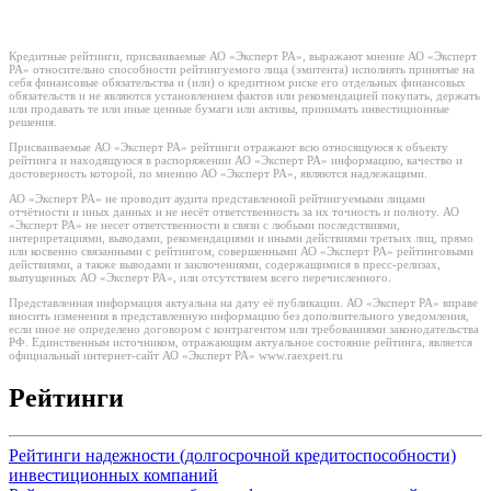
Кредитные рейтинги, присваиваемые АО «Эксперт РА», выражают мнение АО «Эксперт
РА» относительно способности рейтингуемого лица (эмитента) исполнять принятые на
себя финансовые обязательства и (или) о кредитном риске его отдельных финансовых
обязательств и не являются установлением фактов или рекомендацией покупать, держать
или продавать те или иные ценные бумаги или активы, принимать инвестиционные
решения.
Присваиваемые АО «Эксперт РА» рейтинги отражают всю относящуюся к объекту
рейтинга и находящуюся в распоряжении АО «Эксперт РА» информацию, качество и
достоверность которой, по мнению АО «Эксперт РА», являются надлежащими.
АО «Эксперт РА» не проводит аудита представленной рейтингуемыми лицами
отчётности и иных данных и не несёт ответственность за их точность и полноту. АО
«Эксперт РА» не несет ответственности в связи с любыми последствиями,
интерпретациями, выводами, рекомендациями и иными действиями третьих лиц, прямо
или косвенно связанными с рейтингом, совершенными АО «Эксперт РА» рейтинговыми
действиями, а также выводами и заключениями, содержащимися в пресс-релизах,
выпущенных АО «Эксперт РА», или отсутствием всего перечисленного.
Представленная информация актуальна на дату её публикации. АО «Эксперт РА» вправе
вносить изменения в представленную информацию без дополнительного уведомления,
если иное не определено договором с контрагентом или требованиями законодательства
РФ. Единственным источником, отражающим актуальное состояние рейтинга, является
официальный интернет-сайт АО «Эксперт РА» www.raexpert.ru
Рейтинги
Рейтинги надежности (долгосрочной кредитоспособности)
инвестиционных компаний