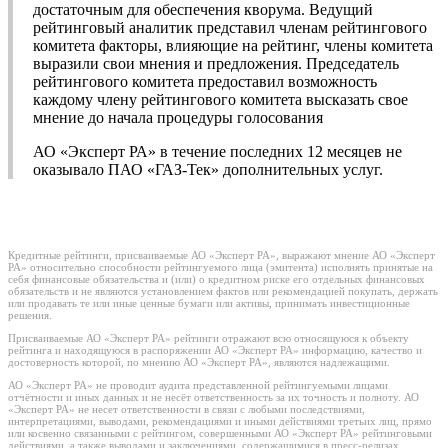
достаточным для обеспечения кворума. Ведущий
рейтинговый аналитик представил членам рейтингового
комитета факторы, влияющие на рейтинг, члены комитета
выразили свои мнения и предложения. Председатель
рейтингового комитета предоставил возможность
каждому члену рейтингового комитета высказать свое
мнение до начала процедуры голосования
АО «Эксперт РА» в течение последних 12 месяцев не
оказывало ПАО «ГАЗ-Тек» дополнительных услуг.
Кредитные рейтинги, присваиваемые АО «Эксперт РА», выражают мнение АО «Эксперт
РА» относительно способности рейтингуемого лица (эмитента) исполнять принятые на
себя финансовые обязательства и (или) о кредитном риске его отдельных финансовых
обязательств и не являются установлением фактов или рекомендацией покупать, держать
или продавать те или иные ценные бумаги или активы, принимать инвестиционные
решения.
Присваиваемые АО «Эксперт РА» рейтинги отражают всю относящуюся к объекту
рейтинга и находящуюся в распоряжении АО «Эксперт РА» информацию, качество и
достоверность которой, по мнению АО «Эксперт РА», являются надлежащими.
АО «Эксперт РА» не проводит аудита представленной рейтингуемыми лицами
отчётности и иных данных и не несёт ответственность за их точность и полноту. АО
«Эксперт РА» не несет ответственности в связи с любыми последствиями,
интерпретациями, выводами, рекомендациями и иными действиями третьих лиц, прямо
или косвенно связанными с рейтингом, совершенными АО «Эксперт РА» рейтинговыми
действиями, а также выводами и заключениями, содержащимися в пресс-релизах,