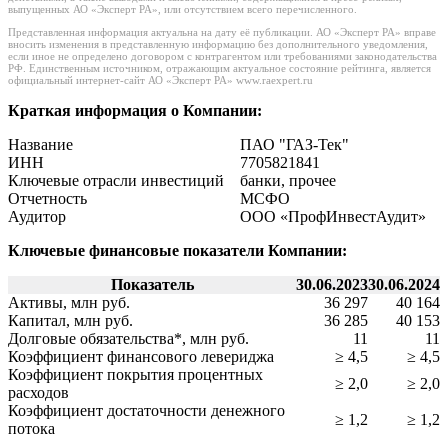
выпущенных АО «Эксперт РА», или отсутствием всего перечисленного.
Представленная информация актуальна на дату её публикации. АО «Эксперт РА» вправе
вносить изменения в представленную информацию без дополнительного уведомления,
если иное не определено договором с контрагентом или требованиями законодательства
РФ. Единственным источником, отражающим актуальное состояние рейтинга, является
официальный интернет-сайт АО «Эксперт РА» www.raexpert.ru
Краткая информация о Компании:
Название
ПАО "ГАЗ-Тек"
ИНН
7705821841
Ключевые отрасли инвестиций
банки, прочее
Отчетность
МСФО
Аудитор
ООО «ПрофИнвестАудит»
Ключевые финансовые показатели Компании:
Показатель
30.06.2023
30.06.2024
Активы, млн руб.
36 297
40 164
Капитал, млн руб.
36 285
40 153
Долговые обязательства*, млн руб.
11
11
Коэффициент финансового левериджа
≥ 4,5
≥ 4,5
Коэффициент покрытия процентных
≥ 2,0
≥ 2,0
расходов
Коэффициент достаточности денежного
≥ 1,2
≥ 1,2
потока