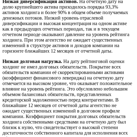
Низкая диверсификация активов.
На отчетную дату на
долю крупнейшего актива приходилось порядка 93,3%
активов холдинга и более 90% в общем объеме получаемых
денежных потоков. Низкий уровень отраслевой
диверсификации и высокая концентрация на одном активе
как в предыдущих отчетных периодах, так и в текущем
отчетном периоде оказывают давление на уровень рейтинга
холдинга. При этом агентство не ожидает существенных
изменений в структуре активов и доходов компании на
горизонте ближайших 12 месяцев от отчетной даты.
Низкая долговая нагрузка.
На дату рейтинговой оценки
холдинг не имел долговых обязательств. Покрытие всех
обязательств компании её скорректированными активами
(коэффициент финансового левериджа) на отчетную дату
отмечается на высоком уровне, что оказывает положительное
влияние на уровень рейтинга. Это обусловлено небольшим
объемом балансовых обязательств, представленных
кредиторской задолженностью перед контрагентами. В
ближайшие 12 месяцев от отчетной даты агентство не
ожидает существенных изменений в долговом профиле
компании. Коэффициент покрытия долговых обязательств
холдинга собственными средствами на отчетную дату был
близок к нулю, что свидетельствует о высокой степени
достаточности собственного капитала для исполнения всех