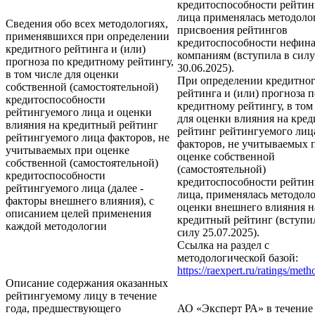
кредитоспособности рейтин
лица применялась методоло
Сведения обо всех методологиях,
присвоения рейтингов
применявшихся при определении
кредитоспособности нефин
кредитного рейтинга и (или)
компаниям (вступила в силу
прогноза по кредитному рейтингу,
30.06.2025).
в том числе для оценки
При определении кредитно
собственной (самостоятельной)
рейтинга и (или) прогноза п
кредитоспособности
кредитному рейтингу, в том
рейтингуемого лица и оценки
для оценки влияния на кре
влияния на кредитный рейтинг
рейтинг рейтингуемого лиц
рейтингуемого лица факторов, не
факторов, не учитываемых 
учитываемых при оценке
оценке собственной
собственной (самостоятельной)
(самостоятельной)
кредитоспособности
кредитоспособности рейтин
рейтингуемого лица (далее -
лица, применялась методол
факторы внешнего влияния), с
оценки внешнего влияния н
описанием целей применения
кредитный рейтинг (вступи
каждой методологии
силу 25.07.2025).
Ссылка на раздел с
методологической базой:
https://raexpert.ru/ratings/met
Описание содержания оказанных
рейтингуемому лицу в течение
года, предшествующего
АО «Эксперт РА» в течение