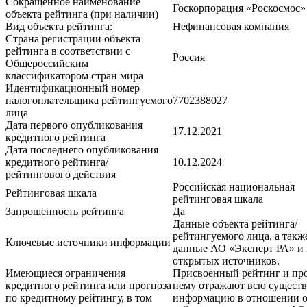
Сокращенное наименование
Госкорпорация «Роскосмос»
объекта рейтинга (при наличии)
Вид объекта рейтинга:
Нефинансовая компания
Страна регистрации объекта
рейтинга в соответствии с
Россия
Общероссийским
классификатором стран мира
Идентификационный номер
налогоплательщика рейтингуемого
7702388027
лица
Дата первого опубликования
17.12.2021
кредитного рейтинга
Дата последнего опубликования
кредитного рейтинга/
10.12.2024
рейтингового действия
Российская национальная
Рейтинговая шкала
рейтинговая шкала
Запрошенность рейтинга
Да
Данные объекта рейтинга/
рейтингуемого лица, а такж
Ключевые источники информации
данные АО «Эксперт РА» и 
открытых источников.
Имеющиеся ограничения
Присвоенный рейтинг и про
кредитного рейтинга или прогноза
нему отражают всю сущест
по кредитному рейтингу, в том
информацию в отношении о