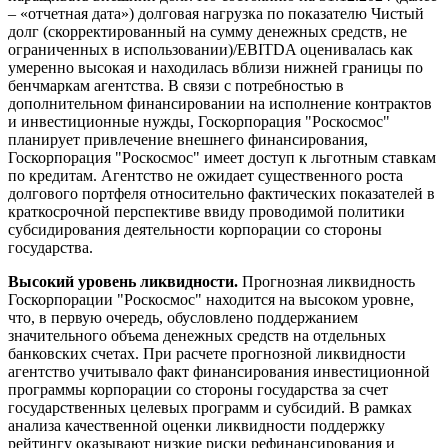
– «отчетная дата») долговая нагрузка по показателю Чистый
долг (скорректированный на сумму денежных средств, не
ограниченных в использовании)/EBITDA оценивалась как
умеренно высокая и находилась вблизи нижней границы по
бенчмаркам агентства. В связи с потребностью в
дополнительном финансировании на исполнение контрактов
и инвестиционные нужды, Госкорпорация "Роскосмос"
планирует привлечение внешнего финансирования,
Госкорпорация "Роскосмос" имеет доступ к льготным ставкам
по кредитам. Агентство не ожидает существенного роста
долгового портфеля относительно фактических показателей в
краткосрочной перспективе ввиду проводимой политики
субсидирования деятельности корпорации со стороны
государства.
Высокий уровень ликвидности.
Прогнозная ликвидность
Госкорпорации "Роскосмос" находится на высоком уровне,
что, в первую очередь, обусловлено поддержанием
значительного объема денежных средств на отдельных
банковских счетах. При расчете прогнозной ликвидности
агентство учитывало факт финансирования инвестиционной
программы корпорации со стороны государства за счет
государственных целевых программ и субсидий. В рамках
анализа качественной оценки ликвидности поддержку
рейтингу оказывают низкие риски рефинансирования и