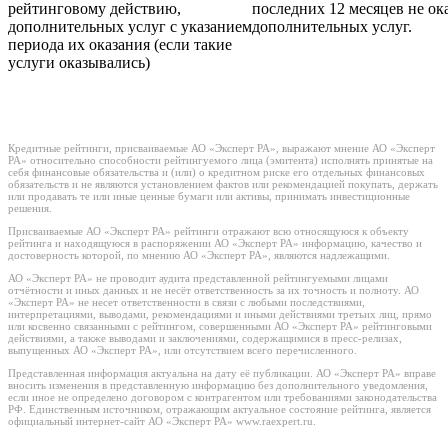
рейтинговому действию,
последних 12 месяцев не ок
дополнительных услуг с указанием
дополнительных услуг.
периода их оказания (если такие
услуги оказывались)
Кредитные рейтинги, присваиваемые АО «Эксперт РА», выражают мнение АО «Эксперт
РА» относительно способности рейтингуемого лица (эмитента) исполнять принятые на
себя финансовые обязательства и (или) о кредитном риске его отдельных финансовых
обязательств и не являются установлением фактов или рекомендацией покупать, держать
или продавать те или иные ценные бумаги или активы, принимать инвестиционные
решения.
Присваиваемые АО «Эксперт РА» рейтинги отражают всю относящуюся к объекту
рейтинга и находящуюся в распоряжении АО «Эксперт РА» информацию, качество и
достоверность которой, по мнению АО «Эксперт РА», являются надлежащими.
АО «Эксперт РА» не проводит аудита представленной рейтингуемыми лицами
отчётности и иных данных и не несёт ответственность за их точность и полноту. АО
«Эксперт РА» не несет ответственности в связи с любыми последствиями,
интерпретациями, выводами, рекомендациями и иными действиями третьих лиц, прямо
или косвенно связанными с рейтингом, совершенными АО «Эксперт РА» рейтинговыми
действиями, а также выводами и заключениями, содержащимися в пресс-релизах,
выпущенных АО «Эксперт РА», или отсутствием всего перечисленного.
Представленная информация актуальна на дату её публикации. АО «Эксперт РА» вправе
вносить изменения в представленную информацию без дополнительного уведомления,
если иное не определено договором с контрагентом или требованиями законодательства
РФ. Единственным источником, отражающим актуальное состояние рейтинга, является
официальный интернет-сайт АО «Эксперт РА» www.raexpert.ru.