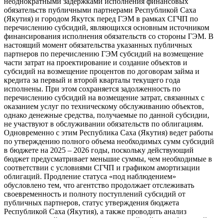
неоднократными задержками исполнения финансовых
обязательств публичными партнерами Республикой Саха
(Якутия) и городом Якутск перед ГЭМ в рамках СГЧП по
перечислению субсидий, являющихся основным источником
финансирования исполнения обязательств со стороны ГЭМ. В
настоящий момент обязательства указанных публичных
партнеров по перечислению ГЭМ субсидий на возмещение
части затрат на проектирование и создание объектов и
субсидий на возмещение процентов по договорам займа и
кредита за первый и второй кварталы текущего года
исполнены. При этом сохраняется задолженность по
перечислению субсидий на возмещение затрат, связанных с
оказанием услуг по техническому обслуживанию объектов,
однако денежные средства, получаемые по данной субсидии,
не участвуют в обслуживании обязательств по облигациям.
Одновременно с этим Республика Саха (Якутия) ведет работы
по утверждению полного объема необходимых сумм субсидий
в бюджете на 2025 – 2026 годы, поскольку действующий
бюджет предусматривает меньшие суммы, чем необходимые в
соответствии с условиями СГЧП и графиком амортизации
облигаций. Продление статуса «под наблюдением»
обусловлено тем, что агентство продолжает отслеживать
своевременность и полноту поступлений субсидий от
публичных партнеров, статус утверждения бюджета
Республикой Саха (Якутия), а также проводить анализ