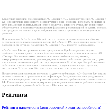
Кредитные рейтинги, присваиваемые АО «Эксперт РА», выражают мнение АО «Эксперт
РА» относительно способности рейтингуемого лица (эмитента) исполнять принятые на
себя финансовые обязательства и (или) о кредитном риске его отдельных финансовых
обязательств и не являются установлением фактов или рекомендацией покупать, держать
или продавать те или иные ценные бумаги или активы, принимать инвестиционные
решения.
Присваиваемые АО «Эксперт РА» рейтинги отражают всю относящуюся к объекту
рейтинга и находящуюся в распоряжении АО «Эксперт РА» информацию, качество и
достоверность которой, по мнению АО «Эксперт РА», являются надлежащими.
АО «Эксперт РА» не проводит аудита представленной рейтингуемыми лицами
отчётности и иных данных и не несёт ответственность за их точность и полноту. АО
«Эксперт РА» не несет ответственности в связи с любыми последствиями,
интерпретациями, выводами, рекомендациями и иными действиями третьих лиц, прямо
или косвенно связанными с рейтингом, совершенными АО «Эксперт РА» рейтинговыми
действиями, а также выводами и заключениями, содержащимися в пресс-релизах,
выпущенных АО «Эксперт РА», или отсутствием всего перечисленного.
Представленная информация актуальна на дату её публикации. АО «Эксперт РА» вправе
вносить изменения в представленную информацию без дополнительного уведомления,
если иное не определено договором с контрагентом или требованиями законодательства
РФ. Единственным источником, отражающим актуальное состояние рейтинга, является
официальный интернет-сайт АО «Эксперт РА» www.raexpert.ru.
Рейтинги
Рейтинги надежности (долгосрочной кредитоспособности)