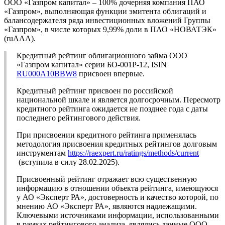
ООО «Газпром капитал» – 100% дочерняя компания ПАО
«Газпром», выполняющая функции эмитента облигаций и
балансодержателя ряда инвестиционных вложений Группы
«Газпром», в числе которых 9,99% доли в ПАО «НОВАТЭК»
(ruAAA).
Кредитный рейтинг облигационного займа ООО
«Газпром капитал» серии БО-001Р-12, ISIN
RU000A10BBW8
присвоен впервые.
Кредитный рейтинг присвоен по российской
национальной шкале и является долгосрочным. Пересмотр
кредитного рейтинга ожидается не позднее года с даты
последнего рейтингового действия.
При присвоении кредитного рейтинга применялась
методология присвоения кредитных рейтингов долговым
инструментам
https://raexpert.ru/ratings/methods/current
(вступила в силу 28.02.2025).
Присвоенный рейтинг отражает всю существенную
информацию в отношении объекта рейтинга, имеющуюся
у АО «Эксперт РА», достоверность и качество которой, по
мнению АО «Эксперт РА», являются надлежащими.
Ключевыми источниками информации, использованными
в рамках рейтингового анализа, являлись данные ООО