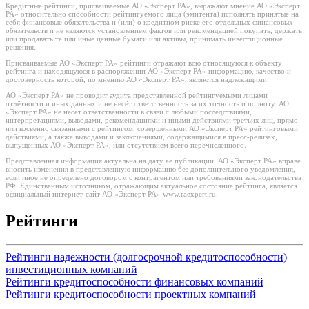
Кредитные рейтинги, присваиваемые АО «Эксперт РА», выражают мнение АО «Эксперт
РА» относительно способности рейтингуемого лица (эмитента) исполнять принятые на
себя финансовые обязательства и (или) о кредитном риске его отдельных финансовых
обязательств и не являются установлением фактов или рекомендацией покупать, держать
или продавать те или иные ценные бумаги или активы, принимать инвестиционные
решения.
Присваиваемые АО «Эксперт РА» рейтинги отражают всю относящуюся к объекту
рейтинга и находящуюся в распоряжении АО «Эксперт РА» информацию, качество и
достоверность которой, по мнению АО «Эксперт РА», являются надлежащими.
АО «Эксперт РА» не проводит аудита представленной рейтингуемыми лицами
отчётности и иных данных и не несёт ответственность за их точность и полноту. АО
«Эксперт РА» не несет ответственности в связи с любыми последствиями,
интерпретациями, выводами, рекомендациями и иными действиями третьих лиц, прямо
или косвенно связанными с рейтингом, совершенными АО «Эксперт РА» рейтинговыми
действиями, а также выводами и заключениями, содержащимися в пресс-релизах,
выпущенных АО «Эксперт РА», или отсутствием всего перечисленного.
Представленная информация актуальна на дату её публикации. АО «Эксперт РА» вправе
вносить изменения в представленную информацию без дополнительного уведомления,
если иное не определено договором с контрагентом или требованиями законодательства
РФ. Единственным источником, отражающим актуальное состояние рейтинга, является
официальный интернет-сайт АО «Эксперт РА» www.raexpert.ru.
Рейтинги
Рейтинги надежности (долгосрочной кредитоспособности)
инвестиционных компаний
Рейтинги кредитоспособности финансовых компаний
Рейтинги кредитоспособности проектных компаний