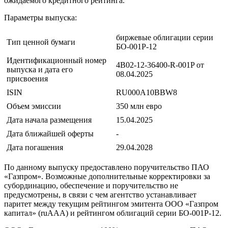
ожидаемого кредитного рейтинга.
Параметры выпуска:
биржевые облигации
серии
Тип ценной бумаги
БО-001Р-12
Идентификационный номер
4B02-12-36400-R-001P от
выпуска и дата его
08.04.2025
присвоения
ISIN
RU000A10BBW8
Объем эмиссии
350 млн евро
Дата начала размещения
15.04.2025
Дата ближайшей оферты
-
Дата погашения
29.04.2028
По данному выпуску предоставлено поручительство ПАО
«Газпром». Возможные дополнительные корректировки за
субординацию, обеспечение и поручительство не
предусмотрены, в связи с чем агентство устанавливает
паритет между текущим рейтингом эмитента ООО «Газпром
капитал» (ruAAA) и рейтингом облигаций серии БО-001Р-12.