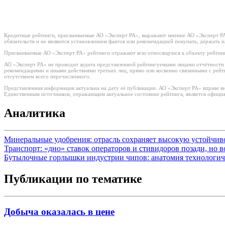
Кредитные рейтинги, присваиваемые АО «Эксперт РА», выражают мнение АО «Эксперт РА»
обязательств и не являются установлением фактов или рекомендацией покупать, держать 
Присваиваемые АО «Эксперт РА» рейтинги отражают всю относящуюся к объекту рейтинг
АО «Эксперт РА» не проводит аудита представленной рейтингуемыми лицами отчётности и 
рекомендациями и иными действиями третьих лиц, прямо или косвенно связанными с рей
отсутствием всего перечисленного.
Представленная информация актуальна на дату её публикации. АО «Эксперт РА» вправе в
Единственным источником, отражающим актуальное состояние рейтинга, является официа
Аналитика
Минеральные удобрения: отрасль сохраняет высокую устойчи
Транспорт: «дно» ставок операторов и стивидоров позади, но 
Бутылочные горлышки индустрии чипов: анатомия технологич
Публикации по тематике
Добыча оказалась в цене