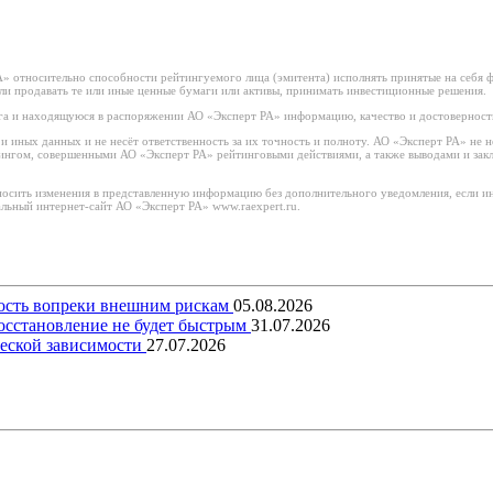
 относительно способности рейтингуемого лица (эмитента) исполнять принятые на себя фи
или продавать те или иные ценные бумаги или активы, принимать инвестиционные решения.
а и находящуюся в распоряжении АО «Эксперт РА» информацию, качество и достоверност
иных данных и не несёт ответственность за их точность и полноту. АО «Эксперт РА» не н
тингом, совершенными АО «Эксперт РА» рейтинговыми действиями, а также выводами и за
носить изменения в представленную информацию без дополнительного уведомления, если ин
льный интернет-сайт АО «Эксперт РА» www.raexpert.ru.
вость вопреки внешним рискам
05.08.2026
восстановление не будет быстрым
31.07.2026
еской зависимости
27.07.2026