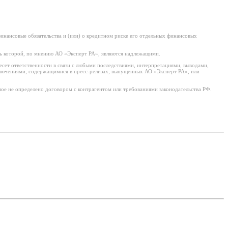
нансовые обязательства и (или) о кредитном риске его отдельных финансовых
ь которой, по мнению АО «Эксперт РА», являются надлежащими.
есет ответственности в связи с любыми последствиями, интерпретациями, выводами,
ключениями, содержащимися в пресс-релизах, выпущенных АО «Эксперт РА», или
ое не определено договором с контрагентом или требованиями законодательства РФ.