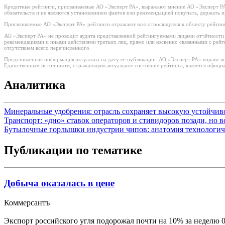
Кредитные рейтинги, присваиваемые АО «Эксперт РА», выражают мнение АО «Эксперт РА»
обязательств и не являются установлением фактов или рекомендацией покупать, держать 
Присваиваемые АО «Эксперт РА» рейтинги отражают всю относящуюся к объекту рейтинг
АО «Эксперт РА» не проводит аудита представленной рейтингуемыми лицами отчётности и 
рекомендациями и иными действиями третьих лиц, прямо или косвенно связанными с рей
отсутствием всего перечисленного.
Представленная информация актуальна на дату её публикации. АО «Эксперт РА» вправе в
Единственным источником, отражающим актуальное состояние рейтинга, является официа
Аналитика
Минеральные удобрения: отрасль сохраняет высокую устойчи
Транспорт: «дно» ставок операторов и стивидоров позади, но 
Бутылочные горлышки индустрии чипов: анатомия технологич
Публикации по тематике
Добыча оказалась в цене
Коммерсантъ
Экспорт российского угля подорожал почти на 10% за неделю