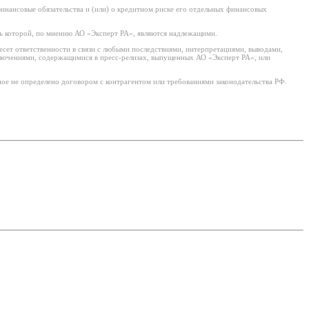
нансовые обязательства и (или) о кредитном риске его отдельных финансовых
ь которой, по мнению АО «Эксперт РА», являются надлежащими.
есет ответственности в связи с любыми последствиями, интерпретациями, выводами,
ключениями, содержащимися в пресс-релизах, выпущенных АО «Эксперт РА», или
ое не определено договором с контрагентом или требованиями законодательства РФ.