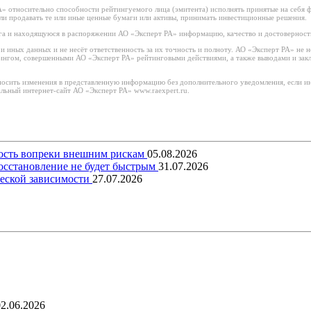
 относительно способности рейтингуемого лица (эмитента) исполнять принятые на себя фи
или продавать те или иные ценные бумаги или активы, принимать инвестиционные решения.
а и находящуюся в распоряжении АО «Эксперт РА» информацию, качество и достоверност
иных данных и не несёт ответственность за их точность и полноту. АО «Эксперт РА» не н
тингом, совершенными АО «Эксперт РА» рейтинговыми действиями, а также выводами и за
носить изменения в представленную информацию без дополнительного уведомления, если ин
льный интернет-сайт АО «Эксперт РА» www.raexpert.ru.
вость вопреки внешним рискам
05.08.2026
восстановление не будет быстрым
31.07.2026
еской зависимости
27.07.2026
02.06.2026