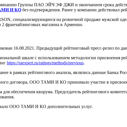
 компанию Группы ПАО ЭЙЧ ЭФ ДЖИ и окончанием срока действи
АМИ И КО
без подтверждения. Ранее у компании действовал рей
N, специализирующиеся на розничной продаже мужской одеж
и 2 франчайзинговых магазина в Армении.
ан 16.08.2021. Предыдущий рейтинговый пресс-релиз по данн
циональной шкале с использованием методологии присвоения р
тинг
https://raexpert.ru/ratings/methods/previous
.
нее в рамках рейтингового анализа, являлись данные Банка Р
нного договора, ООО ТАМИ И КО принимало участие в присвое
м для обеспечения кворума. Председатель рейтингового комитет
ования.
зывало ООО ТАМИ И КО дополнительных услуг.