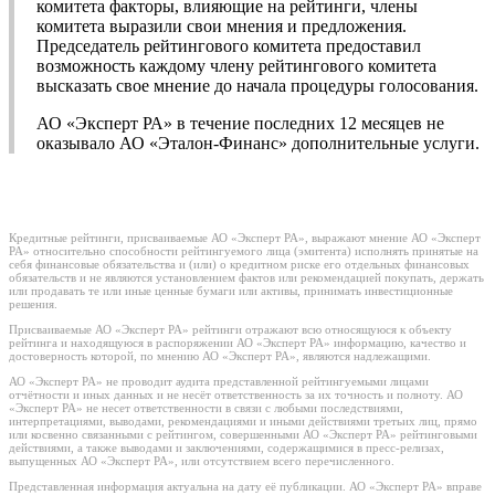
комитета факторы, влияющие на рейтинги, члены
комитета выразили свои мнения и предложения.
Председатель рейтингового комитета предоставил
возможность каждому члену рейтингового комитета
высказать свое мнение до начала процедуры голосования.
АО «Эксперт РА» в течение последних 12 месяцев не
оказывало АО «Эталон-Финанс» дополнительные услуги.
Кредитные рейтинги, присваиваемые АО «Эксперт РА», выражают мнение АО «Эксперт
РА» относительно способности рейтингуемого лица (эмитента) исполнять принятые на
себя финансовые обязательства и (или) о кредитном риске его отдельных финансовых
обязательств и не являются установлением фактов или рекомендацией покупать, держать
или продавать те или иные ценные бумаги или активы, принимать инвестиционные
решения.
Присваиваемые АО «Эксперт РА» рейтинги отражают всю относящуюся к объекту
рейтинга и находящуюся в распоряжении АО «Эксперт РА» информацию, качество и
достоверность которой, по мнению АО «Эксперт РА», являются надлежащими.
АО «Эксперт РА» не проводит аудита представленной рейтингуемыми лицами
отчётности и иных данных и не несёт ответственность за их точность и полноту. АО
«Эксперт РА» не несет ответственности в связи с любыми последствиями,
интерпретациями, выводами, рекомендациями и иными действиями третьих лиц, прямо
или косвенно связанными с рейтингом, совершенными АО «Эксперт РА» рейтинговыми
действиями, а также выводами и заключениями, содержащимися в пресс-релизах,
выпущенных АО «Эксперт РА», или отсутствием всего перечисленного.
Представленная информация актуальна на дату её публикации. АО «Эксперт РА» вправе