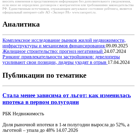
вносить изменения в представленную информацию без дополнительного уведомления,
если иное не определено договором с контрагентом или требованиями законодательства
РФ. Единственным источником, отражающим актуальное состояние рейтинга, является
официальный интернет-сайт АО «Эксперт РА» www.raexpert.ru.
Аналитика
Комплексное исследование рынков жилой недвижимости,
инфраструктуры и механизмов финансирования
09.09.2025
Жилищное строительство: прогноз негативный
24.07.2024
Рэнкинг привлекательности застройщиков: девелоперы
усиливают свои позиции, лидеры уходят в отрыв
17.04.2024
Публикации по тематике
Стала менее зависима от льгот: как изменилась
ипотека в первом полугодии
РБК Недвижимость
Доля рыночной ипотеки в 1-м полугодии выросла до 52%, а
льготной – упала до 48%
14.07.2026