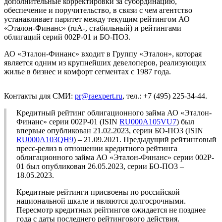
дополнительные корректировки за субординацию,
обеспечение и поручительство, в связи с чем агентство
устанавливает паритет между текущим рейтингом АО
«Эталон-Финанс» (ruA-, стабильный) и рейтингами
облигаций серий 002P-01 и БO-ПO3.
АО «Эталон-Финанс» входит в Группу «Эталон», которая
является одним из крупнейших девелоперов, реализующих
жилье в бизнес и комфорт сегментах с 1987 года.
Контакты для СМИ:
pr@raexpert.ru
, тел.: +7 (495) 225-34-44.
Кредитный рейтинг облигационного займа АО «Эталон-
Финанс» серии 002P-01 (ISIN
RU000A105VU7
) был
впервые опубликован 21.02.2023, серии БO-ПO3 (ISIN
RU000A103QH9
) – 21.09.2021. Предыдущий рейтинговый
пресс-релиз в отношении кредитного рейтинга
облигационного займа АО «Эталон-Финанс» серии 002P-
01 был опубликован 26.05.2023, серии БO-ПO3 –
18.05.2023.
Кредитные рейтинги присвоены по российской
национальной шкале и являются долгосрочными.
Пересмотр кредитных рейтингов ожидается не позднее
года с даты последнего рейтингового действия.