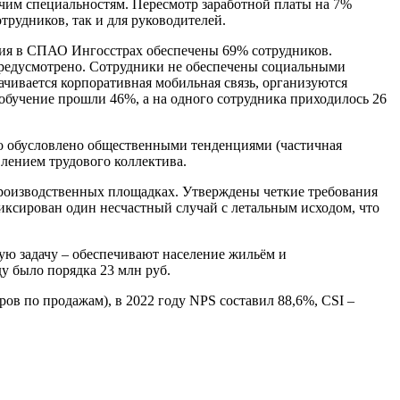
очим специальностям. Пересмотр заработной платы на 7%
рудников, так и для руководителей.
ия в СПАО Ингосстрах обеспечены 69% сотрудников.
 предусмотрено. Сотрудники не обеспечены социальными
ивается корпоративная мобильная связь, организуются
 обучение прошли 46%, а на одного сотрудника приходилось 26
то обусловлено общественными тенденциями (частичная
влением трудового коллектива.
производственных площадках. Утверждены четкие требования
фиксирован один несчастный случай с летальным исходом, что
ю задачу – обеспечивают население жильём и
у было порядка 23 млн руб.
ов по продажам), в 2022 году NPS составил 88,6%, CSI –