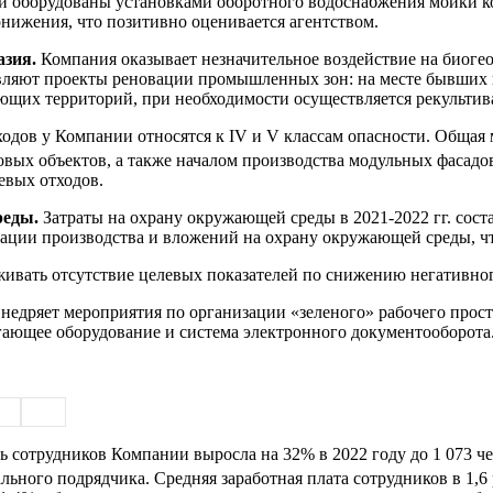
 оборудованы установками оборотного водоснабжения мойки кол
онижения, что позитивно оценивается агентством.
азия.
Компания оказывает незначительное воздействие на биогеоц
тавляют проекты реновации промышленных зон: на месте бывших
ющих территорий, при необходимости осуществляется рекультив
дов у Компании относятся к IV и V классам опасности. Общая ма
 новых объектов, а также началом производства модульных фасадо
евых отходов.
реды.
Затраты на охрану окружающей среды в 2021-2022 гг. соста
ации производства и вложений на охрану окружающей среды, чт
ивать отсутствие целевых показателей по снижению негативно
едряет мероприятия по организации «зеленого» рабочего простр
егающее оборудование и система электронного документооборота
ь сотрудников Компании выросла на 32% в 2022 году до 1 073 
ьного подрядчика. Средняя заработная плата сотрудников в 1,6 