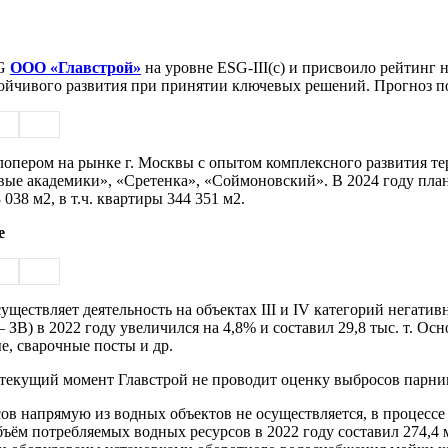
G
ООО «Главстрой»
на уровне ESG-III(с) и присвоило рейтинг 
тойчивого развития при принятии ключевых решений. Прогноз п
елопером на рынке г. Москвы с опытом комплексного развития т
Новые академики», «Сретенка», «Соймоновский». В 2024 году пл
038 м2, в т.ч. квартиры 344 351 м2.
е
уществляет деятельность на объектах III и IV категорий негат
 ЗВ) в 2022 году увеличился на 4,8% и составил 29,8 тыс. т. 
е, сварочные посты и др.
текущий момент Главстрой не проводит оценку выбросов парни
ов напрямую из водных объектов не осуществляется, в процессе
ъём потребляемых водных ресурсов в 2022 году составил 274,4 