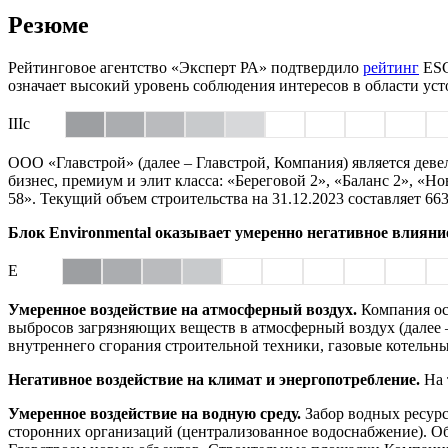
Резюме
Рейтинговое агентство «Эксперт РА» подтвердило
рейтинг
ES
означает высокий уровень соблюдения интересов в области ус
IIIc
ООО «Главстрой» (далее – Главстрой, Компания) является дев
бизнес, премиум и элит класса: «Береговой 2», «Баланс 2», «
58». Текущий объем строительства на 31.12.2023 составляет 663 
Блок Environmental оказывает умеренно негативное влияни
E
Умеренное воздействие на атмосферный воздух.
Компания ос
выбросов загрязняющих веществ в атмосферный воздух (далее –
внутреннего сгорания строительной техники, газовые котельны
Негативное воздействие на климат и энергопотребление.
На 
Умеренное воздействие на водную среду.
Забор водных ресурс
сторонних организаций (централизованное водоснабжение). Об