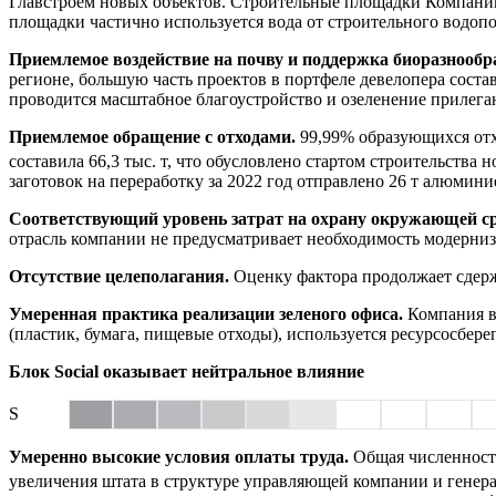
Главстроем новых объектов. Строительные площадки Компании
площадки частично используется вода от строительного водоп
Приемлемое воздействие на почву и поддержка биоразнообр
регионе, большую часть проектов в портфеле девелопера сос
проводится масштабное благоустройство и озеленение прилега
Приемлемое обращение с отходами.
99,99% образующихся отхо
составила 66,3 тыс. т, что обусловлено стартом строительства
заготовок на переработку за 2022 год отправлено 26 т алюмини
Соответствующий уровень затрат на охрану окружающей с
отрасль компании не предусматривает необходимость модерниз
Отсутствие целеполагания.
Оценку фактора продолжает сдерж
Умеренная практика реализации зеленого офиса.
Компания вн
(пластик, бумага, пищевые отходы), используется ресурсосбер
Блок Social оказывает нейтральное влияние
S
Умеренно высокие условия оплаты труда.
Общая численност
увеличения штата в структуре управляющей компании и генерал