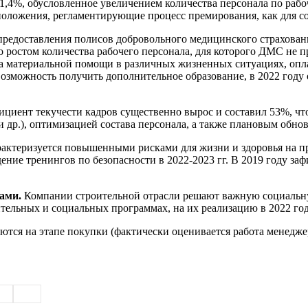
11,4%, обусловленное увеличением количества персонала по раб
оложения, регламентирующие процесс премирования, как для сот
редоставления полисов добровольного медицинского страхован
о ростом количества рабочего персонала, для которого ДМС не
 материальной помощи в различных жизненных ситуациях, оплач
возможность получить дополнительное образование, в 2022 году
ициент текучести кадров существенно вырос и составил 53%, ч
 др.), оптимизацией состава персонала, а также плановым обно
рактеризуется повышенными рисками для жизни и здоровья на 
дение тренингов по безопасности в 2022-2023 гг. В 2019 году за
тами.
Компании строительной отрасли решают важную социальну
тельных и социальных программах, на их реализацию в 2022 год
тся на этапе покупки (фактически оценивается работа менеджер