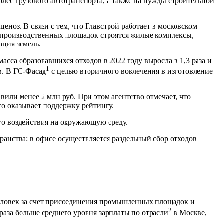
ес грузового автотранспорта, а также на нужды строительной
еноз. В связи с тем, что Главстрой работает в московском
 производственных площадок строятся жилые комплексы,
ация земель.
сса образовавшихся отходов в 2022 году выросла в 1,3 раза и
1
в. В ГС-Фасад
с целью вторичного вовлечения в изготовление
вили менее 2 млн руб. При этом агентство отмечает, что
о оказывает поддержку рейтингу.
го воздействия на окружающую среду.
анства: в офисе осуществляется раздельный сбор отходов
.
человек за счет присоединения промышленных площадок и
2
раза больше среднего уровня зарплаты по отрасли
в Москве,