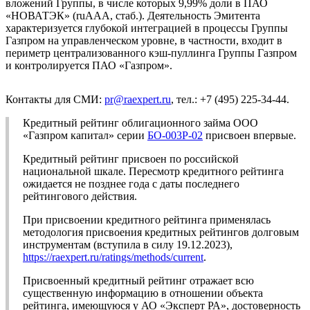
вложений Группы, в числе которых 9,99% доли в ПАО
«НОВАТЭК» (ruAAA, стаб.). Деятельность Эмитента
характеризуется глубокой интеграцией в процессы Группы
Газпром на управленческом уровне, в частности, входит в
периметр централизованного кэш-пуллинга Группы Газпром
и контролируется ПАО «Газпром».
Контакты для СМИ:
pr@raexpert.ru
, тел.: +7 (495) 225-34-44.
Кредитный рейтинг облигационного займа ООО
«Газпром капитал» серии
БО-003Р-02
присвоен впервые.
Кредитный рейтинг присвоен по российской
национальной шкале. Пересмотр кредитного рейтинга
ожидается не позднее года с даты последнего
рейтингового действия.
При присвоении кредитного рейтинга применялась
методология присвоения кредитных рейтингов долговым
инструментам (вступила в силу 19.12.2023),
https://raexpert.ru/ratings/methods/current
.
Присвоенный кредитный рейтинг отражает всю
существенную информацию в отношении объекта
рейтинга, имеющуюся у АО «Эксперт РА», достоверность