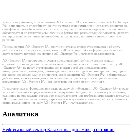
Кредитные рейтинги, присваиваемые АО «Эксперт РА», выражают мнение АО «Эксперт
РА» относительно способности рейтингуемого лица (эмитента) исполнять принятые на
себя финансовые обязательства и (или) о кредитном риске его отдельных финансовых
обязательств и не являются установлением фактов или рекомендацией покупать, держать
или продавать те или иные ценные бумаги или активы, принимать инвестиционные
решения.
Присваиваемые АО «Эксперт РА» рейтинги отражают всю относящуюся к объекту
рейтинга и находящуюся в распоряжении АО «Эксперт РА» информацию, качество и
достоверность которой, по мнению АО «Эксперт РА», являются надлежащими.
АО «Эксперт РА» не проводит аудита представленной рейтингуемыми лицами
отчётности и иных данных и не несёт ответственность за их точность и полноту. АО
«Эксперт РА» не несет ответственности в связи с любыми последствиями,
интерпретациями, выводами, рекомендациями и иными действиями третьих лиц, прямо
или косвенно связанными с рейтингом, совершенными АО «Эксперт РА» рейтинговыми
действиями, а также выводами и заключениями, содержащимися в пресс-релизах,
выпущенных АО «Эксперт РА», или отсутствием всего перечисленного.
Представленная информация актуальна на дату её публикации. АО «Эксперт РА» вправе
вносить изменения в представленную информацию без дополнительного уведомления,
если иное не определено договором с контрагентом или требованиями законодательства
РФ. Единственным источником, отражающим актуальное состояние рейтинга, является
официальный интернет-сайт АО «Эксперт РА» www.raexpert.ru.
Аналитика
Нефтегазовый сектор Казахстана: динамика, состояние,