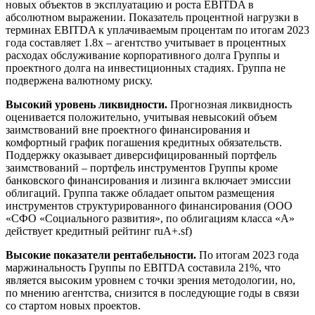
новых объектов в эксплуатацию и роста EBITDA в
абсолютном выражении. Показатель процентной нагрузки в
терминах EBITDA к уплачиваемым процентам по итогам 2023
года составляет 1.8х – агентство учитывает в процентных
расходах обслуживание корпоративного долга Группы и
проектного долга на инвестиционных стадиях. Группа не
подвержена валютному риску.
Высокий уровень ликвидности.
Прогнозная ликвидность
оценивается положительно, учитывая невысокий объем
заимствований вне проектного финансирования и
комфортный график погашения кредитных обязательств.
Поддержку оказывает диверсифицированный портфель
заимствований – портфель инструментов Группы кроме
банковского финансирования и лизинга включает эмиссии
облигаций. Группа также обладает опытом размещения
инструментов структурированного финансирования (ООО
«СФО «Социального развития», по облигациям класса «А»
действует кредитный рейтинг ruА+.sf)
Высокие показатели рентабельности.
По итогам 2023 года
маржинальность Группы по EBITDA составила 21%, что
является высоким уровнем с точки зрения методологии, но,
по мнению агентства, снизится в последующие годы в связи
со стартом новых проектов.