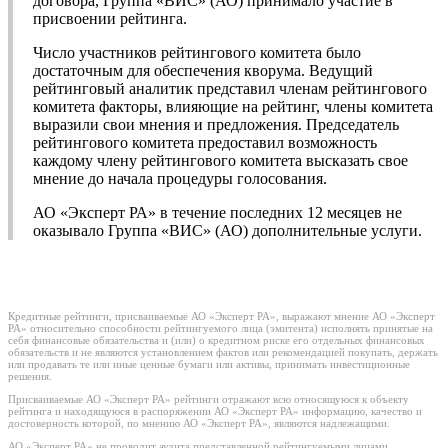
договора, Группа «ВИС» (АО) принимало участие в
присвоении рейтинга.
Число участников рейтингового комитета было
достаточным для обеспечения кворума. Ведущий
рейтинговый аналитик представил членам рейтингового
комитета факторы, влияющие на рейтинг, члены комитета
выразили свои мнения и предложения. Председатель
рейтингового комитета предоставил возможность
каждому члену рейтингового комитета высказать свое
мнение до начала процедуры голосования.
АО «Эксперт РА» в течение последних 12 месяцев не
оказывало Группа «ВИС» (АО) дополнительные услуги.
Кредитные рейтинги, присваиваемые АО «Эксперт РА», выражают мнение АО «Эксперт
РА» относительно способности рейтингуемого лица (эмитента) исполнять принятые на
себя финансовые обязательства и (или) о кредитном риске его отдельных финансовых
обязательств и не являются установлением фактов или рекомендацией покупать, держать
или продавать те или иные ценные бумаги или активы, принимать инвестиционные
решения.
Присваиваемые АО «Эксперт РА» рейтинги отражают всю относящуюся к объекту
рейтинга и находящуюся в распоряжении АО «Эксперт РА» информацию, качество и
достоверность которой, по мнению АО «Эксперт РА», являются надлежащими.
АО «Эксперт РА» не проводит аудита представленной рейтингуемыми лицами