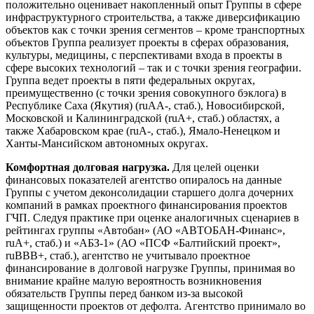
положительно оценивает накопленный опыт Группы в сфере
инфраструктурного строительства, а также диверсификацию
объектов как с точки зрения сегментов – кроме транспортных
объектов Группа реализует проекты в сферах образования,
культуры, медицины, с перспективами входа в проекты в
сфере высоких технологий – так и с точки зрения географии.
Группа ведет проекты в пяти федеральных округах,
преимущественно (с точки зрения совокупного бэклога) в
Республике Саха (Якутия) (ruAA-, стаб.), Новосибирской,
Московской и Калининградской (ruA+, стаб.) областях, а
также Хабаровском крае (ruA-, стаб.), Ямало-Ненецком и
Ханты-Мансийском автономных округах.
Комфортная долговая нагрузка.
Для целей оценки
финансовых показателей агентство опиралось на данные
Группы с учетом деконсолидации старшего долга дочерних
компаний в рамках проектного финансирования проектов
ГЧП. Следуя практике при оценке аналогичных сценариев в
рейтингах группы «Автобан» (АО «АВТОБАН-Финанс»,
ruA+, стаб.) и «АБЗ-1» (АО «ПСФ «Балтийский проект»,
ruBBB+, стаб.), агентство не учитывало проектное
финансирование в долговой нагрузке Группы, принимая во
внимание крайне малую вероятность возникновения
обязательств Группы перед банком из-за высокой
защищенности проектов от дефолта. Агентство принимало во