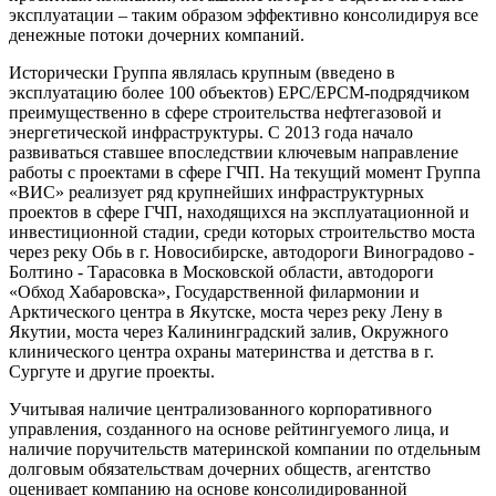
эксплуатации – таким образом эффективно консолидируя все
денежные потоки дочерних компаний.
Исторически Группа являлась крупным (введено в
эксплуатацию более 100 объектов) EPC/EPCM-подрядчиком
преимущественно в сфере строительства нефтегазовой и
энергетической инфраструктуры. С 2013 года начало
развиваться ставшее впоследствии ключевым направление
работы с проектами в сфере ГЧП. На текущий момент Группа
«ВИС» реализует ряд крупнейших инфраструктурных
проектов в сфере ГЧП, находящихся на эксплуатационной и
инвестиционной стадии, среди которых строительство моста
через реку Обь в г. Новосибирске, автодороги Виноградово -
Болтино - Тарасовка в Московской области, автодороги
«Обход Хабаровска», Государственной филармонии и
Арктического центра в Якутске, моста через реку Лену в
Якутии, моста через Калининградский залив, Окружного
клинического центра охраны материнства и детства в г.
Сургуте и другие проекты.
Учитывая наличие централизованного корпоративного
управления, созданного на основе рейтингуемого лица, и
наличие поручительств материнской компании по отдельным
долговым обязательствам дочерних обществ, агентство
оценивает компанию на основе консолидированной