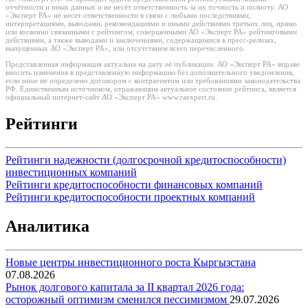
отчётности и иных данных и не несёт ответственность за их точность и полноту. АО
«Эксперт РА» не несет ответственности в связи с любыми последствиями,
интерпретациями, выводами, рекомендациями и иными действиями третьих лиц, прямо
или косвенно связанными с рейтингом, совершенными АО «Эксперт РА» рейтинговыми
действиями, а также выводами и заключениями, содержащимися в пресс-релизах,
выпущенных АО «Эксперт РА», или отсутствием всего перечисленного.
Представленная информация актуальна на дату её публикации. АО «Эксперт РА» вправе
вносить изменения в представленную информацию без дополнительного уведомления,
если иное не определено договором с контрагентом или требованиями законодательства
РФ. Единственным источником, отражающим актуальное состояние рейтинга, является
официальный интернет-сайт АО «Эксперт РА» www.raexpert.ru.
Рейтинги
Рейтинги надежности (долгосрочной кредитоспособности)
инвестиционных компаний
Рейтинги кредитоспособности финансовых компаний
Рейтинги кредитоспособности проектных компаний
Аналитика
Новые центры инвестиционного роста Кыргызстана
07.08.2026
Рынок долгового капитала за II квартал 2026 года:
осторожный оптимизм сменился пессимизмом
29.07.2026