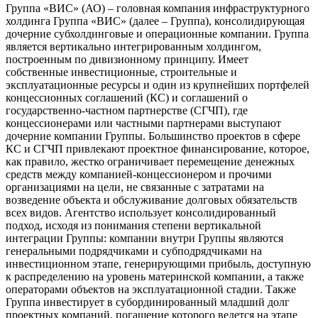
Группа «ВИС» (АО) – головная компания инфраструктурного
холдинга Группа «ВИС» (далее – Группа), консолидирующая
дочерние субхолдинговые и операционные компании. Группа
является вертикально интегрированным холдингом,
построенным по дивизионному принципу. Имеет
собственные инвестиционные, строительные и
эксплуатационные ресурсы и один из крупнейших портфелей
концессионных соглашений (КС) и соглашений о
государственно-частном партнерстве (СГЧП), где
концессионерами или частными партнерами выступают
дочерние компании Группы. Большинство проектов в сфере
КС и СГЧП привлекают проектное финансирование, которое,
как правило, жестко ограничивает перемещение денежных
средств между компанией-концессионером и прочими
организациями на цели, не связанные с затратами на
возведение объекта и обслуживание долговых обязательств
всех видов. Агентство использует консолидированный
подход, исходя из понимания степени вертикальной
интеграции Группы: компании внутри Группы являются
генеральными подрядчиками и субподрядчиками на
инвестиционном этапе, генерирующими прибыль, доступную
к распределению на уровень материнской компании, а также
операторами объектов на эксплуатационной стадии. Также
Группа инвестирует в субординированный младший долг
проектных компаний, погашение которого ведется на этапе