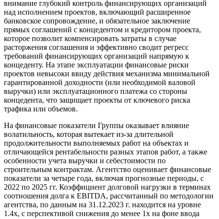
внимание глубокий контроль финансирующих организаций
над исполнением проектов, включающий расширенное
банковское сопровождение, и обязательное заключение
прямых соглашений с концедентом и кредитором проекта,
которое позволит компенсировать затраты в случае
расторжения соглашения и эффективно сводит регресс
требований финансирующих организаций напрямую к
концеденту. На этапе эксплуатации финансовые риски
проектов невысоки ввиду действия механизма минимальной
гарантированной доходности (или необходимой валовой
выручки) или эксплуатационного платежа со стороны
концедента, что защищает проекты от ключевого риска
трафика или объемов.
На финансовые показатели Группы оказывает влияние
волатильность, которая вытекает из-за длительной
продолжительности выполняемых работ на объектах и
отличающейся рентабельности разных этапов работ, а также
особенности учета выручки и себестоимости по
строительным контрактам. Агентство оценивает финансовые
показатели за четыре года, включая прогнозные периоды, с
2022 по 2025 гг. Коэффициент долговой нагрузки в терминах
соотношения долга к EBITDA, рассчитанный по методологии
агентства, по данным на 31.12.2023 г. находится на уровне
1.4х, с перспективой снижения до менее 1х на фоне ввода