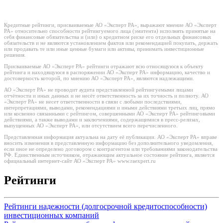
Кредитные рейтинги, присваиваемые АО «Эксперт РА», выражают мнение АО «Эксперт
РА» относительно способности рейтингуемого лица (эмитента) исполнять принятые на
себя финансовые обязательства и (или) о кредитном риске его отдельных финансовых
обязательств и не являются установлением фактов или рекомендацией покупать, держать
или продавать те или иные ценные бумаги или активы, принимать инвестиционные
решения.
Присваиваемые АО «Эксперт РА» рейтинги отражают всю относящуюся к объекту
рейтинга и находящуюся в распоряжении АО «Эксперт РА» информацию, качество и
достоверность которой, по мнению АО «Эксперт РА», являются надлежащими.
АО «Эксперт РА» не проводит аудита представленной рейтингуемыми лицами
отчётности и иных данных и не несёт ответственность за их точность и полноту. АО
«Эксперт РА» не несет ответственности в связи с любыми последствиями,
интерпретациями, выводами, рекомендациями и иными действиями третьих лиц, прямо
или косвенно связанными с рейтингом, совершенными АО «Эксперт РА» рейтинговыми
действиями, а также выводами и заключениями, содержащимися в пресс-релизах,
выпущенных АО «Эксперт РА», или отсутствием всего перечисленного.
Представленная информация актуальна на дату её публикации. АО «Эксперт РА» вправе
вносить изменения в представленную информацию без дополнительного уведомления,
если иное не определено договором с контрагентом или требованиями законодательства
РФ. Единственным источником, отражающим актуальное состояние рейтинга, является
официальный интернет-сайт АО «Эксперт РА» www.raexpert.ru
Рейтинги
Рейтинги надежности (долгосрочной кредитоспособности)
инвестиционных компаний