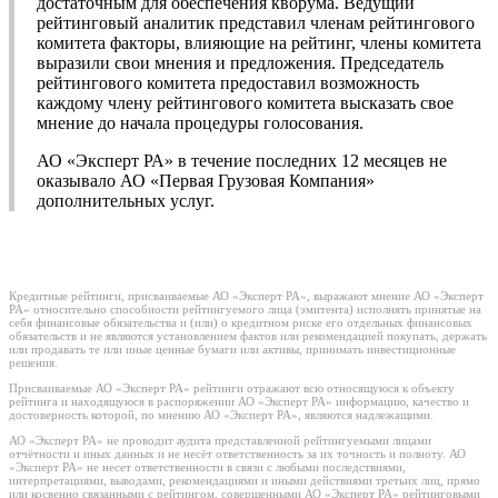
достаточным для обеспечения кворума. Ведущий
рейтинговый аналитик представил членам рейтингового
комитета факторы, влияющие на рейтинг, члены комитета
выразили свои мнения и предложения. Председатель
рейтингового комитета предоставил возможность
каждому члену рейтингового комитета высказать свое
мнение до начала процедуры голосования.
АО «Эксперт РА» в течение последних 12 месяцев не
оказывало АО «Первая Грузовая Компания»
дополнительных услуг.
Кредитные рейтинги, присваиваемые АО «Эксперт РА», выражают мнение АО «Эксперт
РА» относительно способности рейтингуемого лица (эмитента) исполнять принятые на
себя финансовые обязательства и (или) о кредитном риске его отдельных финансовых
обязательств и не являются установлением фактов или рекомендацией покупать, держать
или продавать те или иные ценные бумаги или активы, принимать инвестиционные
решения.
Присваиваемые АО «Эксперт РА» рейтинги отражают всю относящуюся к объекту
рейтинга и находящуюся в распоряжении АО «Эксперт РА» информацию, качество и
достоверность которой, по мнению АО «Эксперт РА», являются надлежащими.
АО «Эксперт РА» не проводит аудита представленной рейтингуемыми лицами
отчётности и иных данных и не несёт ответственность за их точность и полноту. АО
«Эксперт РА» не несет ответственности в связи с любыми последствиями,
интерпретациями, выводами, рекомендациями и иными действиями третьих лиц, прямо
или косвенно связанными с рейтингом, совершенными АО «Эксперт РА» рейтинговыми