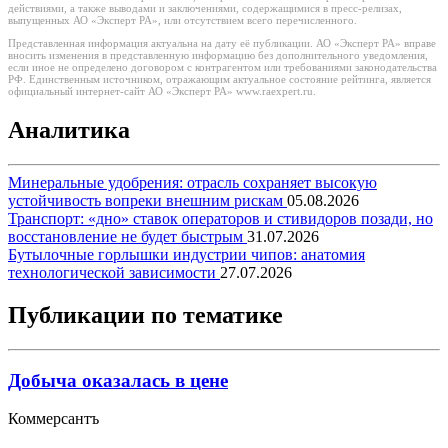
действиями, а также выводами и заключениями, содержащимися в пресс-релизах,
выпущенных АО «Эксперт РА», или отсутствием всего перечисленного.
Представленная информация актуальна на дату её публикации. АО «Эксперт РА» вправе
вносить изменения в представленную информацию без дополнительного уведомления,
если иное не определено договором с контрагентом или требованиями законодательства
РФ. Единственным источником, отражающим актуальное состояние рейтинга, является
официальный интернет-сайт АО «Эксперт РА» www.raexpert.ru.
Аналитика
Минеральные удобрения: отрасль сохраняет высокую
устойчивость вопреки внешним рискам
05.08.2026
Транспорт: «дно» ставок операторов и стивидоров позади, но
восстановление не будет быстрым
31.07.2026
Бутылочные горлышки индустрии чипов: анатомия
технологической зависимости
27.07.2026
Публикации по тематике
Добыча оказалась в цене
Коммерсантъ