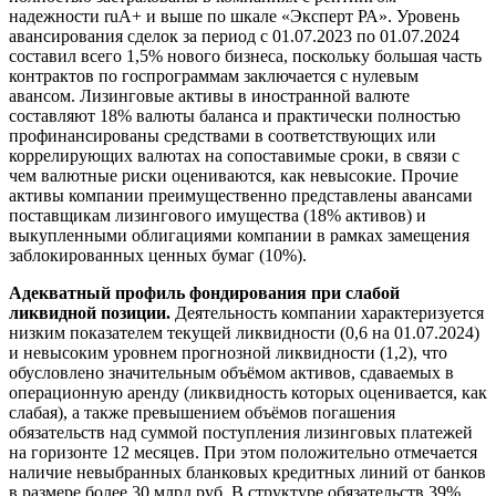
надежности ruА+ и выше по шкале «Эксперт РА». Уровень
авансирования сделок за период с 01.07.2023 по 01.07.2024
составил всего 1,5% нового бизнеса, поскольку большая часть
контрактов по госпрограммам заключается с нулевым
авансом. Лизинговые активы в иностранной валюте
составляют 18% валюты баланса и практически полностью
профинансированы средствами в соответствующих или
коррелирующих валютах на сопоставимые сроки, в связи с
чем валютные риски оцениваются, как невысокие. Прочие
активы компании преимущественно представлены авансами
поставщикам лизингового имущества (18% активов) и
выкупленными облигациями компании в рамках замещения
заблокированных ценных бумаг (10%).
Адекватный профиль фондирования при слабой
ликвидной позиции.
Деятельность компании характеризуется
низким показателем текущей ликвидности (0,6 на 01.07.2024)
и невысоким уровнем прогнозной ликвидности (1,2), что
обусловлено значительным объёмом активов, сдаваемых в
операционную аренду (ликвидность которых оценивается, как
слабая), а также превышением объёмов погашения
обязательств над суммой поступления лизинговых платежей
на горизонте 12 месяцев. При этом положительно отмечается
наличие невыбранных бланковых кредитных линий от банков
в размере более 30 млрд руб. В структуре обязательств 39%