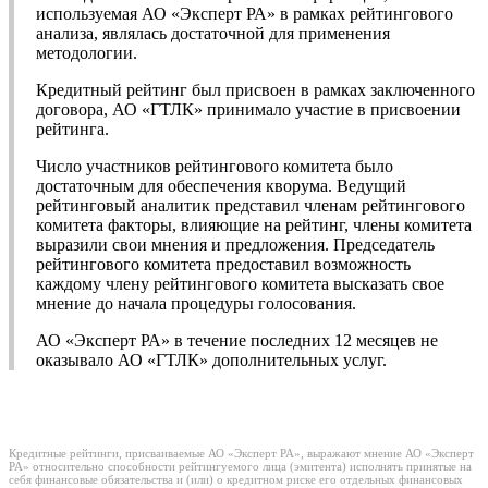
используемая АО «Эксперт РА» в рамках рейтингового
анализа, являлась достаточной для применения
методологии.
Кредитный рейтинг был присвоен в рамках заключенного
договора, АО «ГТЛК» принимало участие в присвоении
рейтинга.
Число участников рейтингового комитета было
достаточным для обеспечения кворума. Ведущий
рейтинговый аналитик представил членам рейтингового
комитета факторы, влияющие на рейтинг, члены комитета
выразили свои мнения и предложения. Председатель
рейтингового комитета предоставил возможность
каждому члену рейтингового комитета высказать свое
мнение до начала процедуры голосования.
АО «Эксперт РА» в течение последних 12 месяцев не
оказывало АО «ГТЛК» дополнительных услуг.
Кредитные рейтинги, присваиваемые АО «Эксперт РА», выражают мнение АО «Эксперт
РА» относительно способности рейтингуемого лица (эмитента) исполнять принятые на
себя финансовые обязательства и (или) о кредитном риске его отдельных финансовых