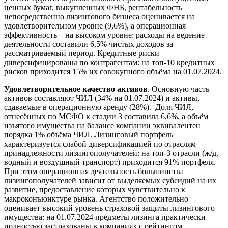
ценных бумаг, выкупленных ФНБ, рентабельность
непосредственно лизингового бизнеса оценивается на
удовлетворительном уровне (9,6%), а операционная
эффективность – на высоком уровне: расходы на ведение
деятельности составили 6,5% чистых доходов за
рассматриваемый период. Кредитные риски
диверсифицированы по контрагентам: на топ-10 кредитных
рисков приходится 15% их совокупного объёма на 01.07.2024.
Удовлетворительное качество активов
. Основную часть
активов составляют ЧИЛ (34% на 01.07.2024) и активы,
сдаваемые в операционную аренду (28%). Доля ЧИЛ,
отнесённых по МСФО к стадии 3 составила 6,6%, а объём
изъятого имущества на балансе компании эквивалентен
порядка 1% объёма ЧИЛ. Лизинговый портфель
характеризуется слабой диверсификацией по отраслям
принадлежности лизингополучателей: на топ-3 отрасли (ж/д,
водный и воздушный транспорт) приходится 91% портфеля.
При этом операционная деятельность большинства
лизингополучателей зависит от выделяемых субсидий на их
развитие, предоставление которых чувствительно к
макроконъюнктуре рынка. Агентство положительно
оценивает высокий уровень страховой защиты лизингового
имущества: на 01.07.2024 предметы лизинга практически
полностью застрахованы в компаниях с рейтингом