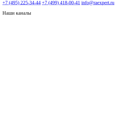
+7 (495) 225-34-44
+7 (499) 418-00-41
info@raexpert.ru
Наши каналы