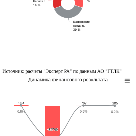
%
Капитал
16 %
Банковские
кредиты
39 %
Источник: расчеты "Эксперт РА" по данным АО "ГТЛК"
Динамика финансового результата
963
963
707
707
205
205
0.8%
0.5%
0.2%
-54749
-54749