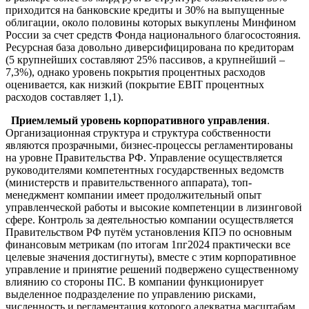
приходится на банковские кредиты и 30% на выпущенные
облигации, около половины которых выкуплены Минфином
России за счет средств Фонда национального благосостояния.
Ресурсная база довольно диверсифицирована по кредиторам
(5 крупнейших составляют 25% пассивов, а крупнейший –
7,3%), однако уровень покрытия процентных расходов
оценивается, как низкий (покрытие EBIT процентных
расходов составляет 1,1).
Приемлемый уровень корпоративного управления
.
Организационная структура и структура собственности
являются прозрачными, бизнес-процессы регламентированы
на уровне Правительства РФ. Управление осуществляется
руководителями компетентных государственных ведомств
(министерств и правительственного аппарата), топ-
менеджмент компании имеет продолжительный опыт
управленческой работы и высокие компетенции в лизинговой
сфере. Контроль за деятельностью компании осуществляется
Правительством РФ путём установления КПЭ по основным
финансовым метрикам (по итогам 1пг2024 практически все
целевые значения достигнуты), вместе с этим корпоративное
управление и принятие решений подвержено существенному
влиянию со стороны ПС. В компании функционирует
выделенное подразделение по управлению рисками,
численность и регламентация которого адекватна масштабам