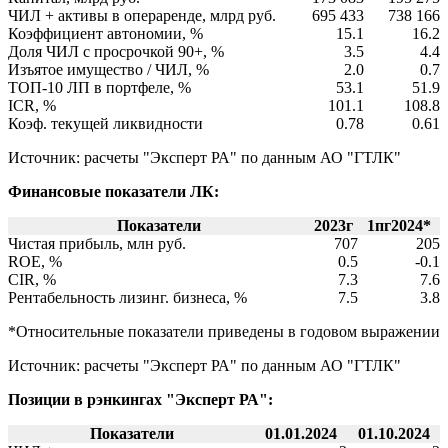
ЧИЛ + активы в операренде, млрд руб.
695 433
738 166
Коэффициент автономии, %
15.1
16.2
Доля ЧИЛ с просрочкой 90+, %
3.5
4.4
Изъятое имущество / ЧИЛ, %
2.0
0.7
ТОП-10 ЛП в портфеле, %
53.1
51.9
ICR, %
101.1
108.8
Коэф. текущей ликвидности
0.78
0.61
Источник: расчеты "Эксперт РА" по данным АО "ГТЛК"
Финансовые показатели ЛК:
Показатели
2023г
1пг2024*
Чистая прибыль, млн руб.
707
205
ROE, %
0.5
-0.1
CIR, %
7.3
7.6
Рентабельность лизинг. бизнеса, %
7.5
3.8
*Относительные показатели приведены в годовом выражении
Источник: расчеты "Эксперт РА" по данным АО "ГТЛК"
Позиции в рэнкингах "Эксперт РА":
Показатели
01.01.2024
01.10.2024