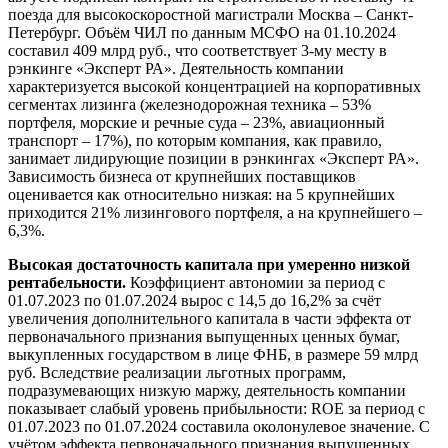
поезда для высокоскоростной магистрали Москва – Санкт-
Петербург. Объём ЧИЛ по данным МСФО на 01.10.2024
составил 409 млрд руб., что соответствует 3-му месту в
рэнкинге «Эксперт РА». Деятельность компании
характеризуется высокой концентрацией на корпоративных
сегментах лизинга (железнодорожная техника – 53%
портфеля, морские и речные суда – 23%, авиационный
транспорт – 17%), по которым компания, как правило,
занимает лидирующие позиции в рэнкингах «Эксперт РА».
Зависимость бизнеса от крупнейших поставщиков
оценивается как относительно низкая: на 5 крупнейших
приходится 21% лизингового портфеля, а на крупнейшего –
6,3%.
Высокая достаточность капитала при умеренно низкой
рентабельности.
Коэффициент автономии за период с
01.07.2023 по 01.07.2024 вырос с 14,5 до 16,2% за счёт
увеличения дополнительного капитала в части эффекта от
первоначального признания выпущенных ценных бумаг,
выкупленных государством в лице ФНБ, в размере 59 млрд
руб. Вследствие реализации льготных программ,
подразумевающих низкую маржу, деятельность компании
показывает слабый уровень прибыльности: ROE за период с
01.07.2023 по 01.07.2024 составила околонулевое значение. С
учётом эффекта первоначального признания выпущенных