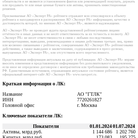
обязательств и не являются установлением фактов или рекомендацией покупать, держать
или продавать те или иные ценные бумаги или активы, принимать инвестиционные
решения.
Присваиваемые АО «Эксперт РА» рейтинги отражают всю относящуюся к объекту
рейтинга и находящуюся в распоряжении АО «Эксперт РА» информацию, качество и
достоверность которой, по мнению АО «Эксперт РА», являются надлежащими.
АО «Эксперт РА» не проводит аудита представленной рейтингуемыми лицами
отчётности и иных данных и не несёт ответственность за их точность и полноту. АО
«Эксперт РА» не несет ответственности в связи с любыми последствиями,
интерпретациями, выводами, рекомендациями и иными действиями третьих лиц, прямо
или косвенно связанными с рейтингом, совершенными АО «Эксперт РА» рейтинговыми
действиями, а также выводами и заключениями, содержащимися в пресс-релизах,
выпущенных АО «Эксперт РА», или отсутствием всего перечисленного.
Представленная информация актуальна на дату её публикации. АО «Эксперт РА» вправе
вносить изменения в представленную информацию без дополнительного уведомления,
если иное не определено договором с контрагентом или требованиями законодательства
РФ. Единственным источником, отражающим актуальное состояние рейтинга, является
официальный интернет-сайт АО «Эксперт РА» www.raexpert.ru.
Краткая информация о ЛК:
Название
АО "ГТЛК"
ИНН
7720261827
Головной офис
г. Москва
Ключевые показатели ЛК:
Показатели
01.01.2024
01.07.2024
Активы, млрд руб.
1 144 686
1 202 760
Капитал, млрд руб.
173 083
195 275