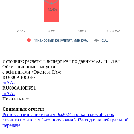
-42.4%
2021г
2022г
2023г
1пг2024*
Финансовый результат, млн руб.
ROE
Источник: расчеты "Эксперт РА" по данным АО "ГТЛК"
Облигационные выпуски
с рейтингами «Эксперт РА»:
RU000A10C6F7
ruAA-
RU000A10DP51
ruAA-
Показать все
Связанные отчеты
Рынок лизинга по итогам 9м2024: точка излома
Рынок
лизинга по итогам 1-го полугодия 2024 года: на нейтральной
передаче