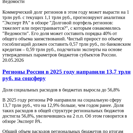
Ведомости
Коммерческий долг регионов в этом году может вырасти на 1
трлн руб. с текущих 1,1 трлн руб., прогнозируют аналитики
"Эксперт РА" в обзоре "Долговой портфель регионов:
тяжелеет или перестраивается?", с которым ознакомились
"Ведомости". Его доля может составить порядка 40% от
общего объема заимствований. Чистый прирост по объему
гособлигаций должен составить 0,57 трлн руб., по банковским
кредитам – 0,59 трлн руб., подсчитали эксперты на основе
утвержденных параметров бюджетов субъектов России.
20.05.2026
Регионы России в 2025 году направили 13,7 трлн
руб. на соцсферу
Доля социальных расходов в бюджетах выросла до 56,8%
В 2025 году регионы РФ направили на социальную сферу
13,7 трлн руб., что на 12,9% больше, чем годом ранее. Доля
таких расходов в общей структуре региональных бюджетов
достигла 56,8%, увеличившись на 2 п.п. Об этом говорится в
обзоре Эксперт РА.
Общий объем расходов региональных бюджетов по итогам