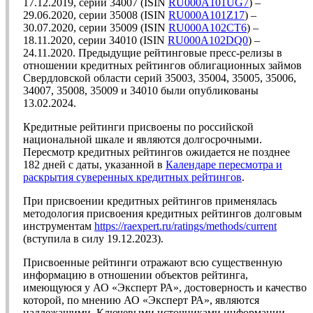
17.12.2019, серии 34007 (ISIN
RU000A101UG7
) –
29.06.2020, серии 35008 (ISIN
RU000A101Z17
) –
30.07.2020, серии 35009 (ISIN
RU000A102CT6
) –
18.11.2020, серии 34010 (ISIN
RU000A102DQ0
) –
24.11.2020. Предыдущие рейтинговые пресс-релизы в
отношении кредитных рейтингов облигационных займов
Свердловской области серий 35003, 35004, 35005, 35006,
34007, 35008, 35009 и 34010 были опубликованы
13.02.2024.
Кредитные рейтинги присвоены по российской
национальной шкале и являются долгосрочными.
Пересмотр кредитных рейтингов ожидается не позднее
182 дней с даты, указанной в
Календаре пересмотра и
раскрытия суверенных кредитных рейтингов
.
При присвоении кредитных рейтингов применялась
методология присвоения кредитных рейтингов долговым
инструментам
https://raexpert.ru/ratings/methods/current
(вступила в силу 19.12.2023).
Присвоенные рейтинги отражают всю существенную
информацию в отношении объектов рейтинга,
имеющуюся у АО «Эксперт РА», достоверность и качество
которой, по мнению АО «Эксперт РА», являются
надлежащими. Ключевыми источниками информации,