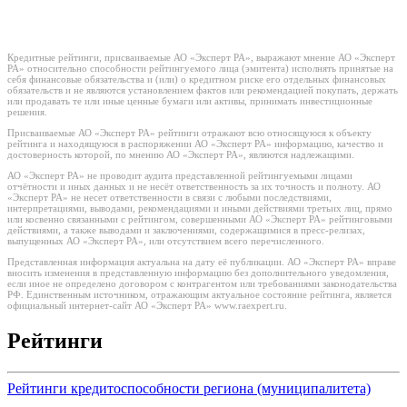
Кредитные рейтинги, присваиваемые АО «Эксперт РА», выражают мнение АО «Эксперт
РА» относительно способности рейтингуемого лица (эмитента) исполнять принятые на
себя финансовые обязательства и (или) о кредитном риске его отдельных финансовых
обязательств и не являются установлением фактов или рекомендацией покупать, держать
или продавать те или иные ценные бумаги или активы, принимать инвестиционные
решения.
Присваиваемые АО «Эксперт РА» рейтинги отражают всю относящуюся к объекту
рейтинга и находящуюся в распоряжении АО «Эксперт РА» информацию, качество и
достоверность которой, по мнению АО «Эксперт РА», являются надлежащими.
АО «Эксперт РА» не проводит аудита представленной рейтингуемыми лицами
отчётности и иных данных и не несёт ответственность за их точность и полноту. АО
«Эксперт РА» не несет ответственности в связи с любыми последствиями,
интерпретациями, выводами, рекомендациями и иными действиями третьих лиц, прямо
или косвенно связанными с рейтингом, совершенными АО «Эксперт РА» рейтинговыми
действиями, а также выводами и заключениями, содержащимися в пресс-релизах,
выпущенных АО «Эксперт РА», или отсутствием всего перечисленного.
Представленная информация актуальна на дату её публикации. АО «Эксперт РА» вправе
вносить изменения в представленную информацию без дополнительного уведомления,
если иное не определено договором с контрагентом или требованиями законодательства
РФ. Единственным источником, отражающим актуальное состояние рейтинга, является
официальный интернет-сайт АО «Эксперт РА» www.raexpert.ru.
Рейтинги
Рейтинги кредитоспособности региона (муниципалитета)