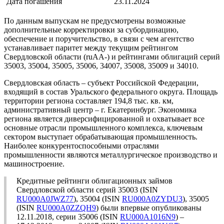
Дата погашения
23.11.2024
По данным выпускам не предусмотрены возможные
дополнительные корректировки за субординацию,
обеспечение и поручительство, в связи с чем агентство
устанавливает паритет между текущим рейтингом
Свердловской области (ruAA-) и рейтингами облигаций серий
35003, 35004, 35005, 35006, 34007, 35008, 35009 и 34010.
Свердловская область – субъект Российской Федерации,
входящий в состав Уральского федерального округа. Площадь
территории региона составляет 194,8 тыс. кв. км,
административный центр – г. Екатеринбург. Экономика
региона является диверсифицированной и охватывает все
основные отрасли промышленного комплекса, ключевым
сектором выступает обрабатывающая промышленность.
Наиболее конкурентоспособными отраслями
промышленности являются металлургическое производство и
машиностроение.
Кредитные рейтинги облигационных займов
Свердловской области серий 35003 (ISIN
RU000A0JWZ77
), 35004 (ISIN
RU000A0ZYDU3
), 35005
(ISIN
RU000A0ZZQH9
) были впервые опубликованы
12.11.2018, серии 35006 (ISIN
RU000A1016N9
) –