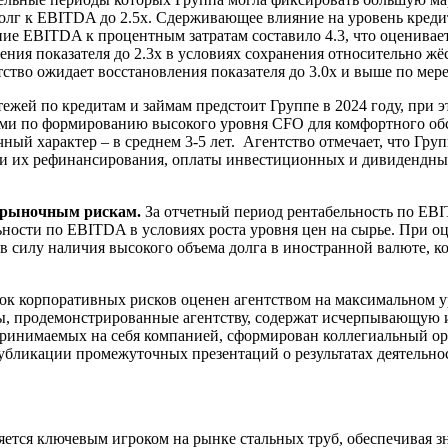
олг к EBITDA до 2.5х. Сдерживающее влияние на уровень креди
ние EBITDA к процентным затратам составило 4.3, что оценивае
жения показателя до 2.3х в условиях сохранения относительно 
ство ожидает восстановления показателя до 3.0х и выше по ме
ежей по кредитам и займам предстоит Группе в 2024 году, пр
ми по формированию высокого уровня CFO для комфортного обс
ный характер – в среднем 3-5 лет. Агентство отмечает, что Гр
и их рефинансирования, оплаты инвестиционных и дивидендных
ь рыночным рискам.
За отчетный период рентабельность по EBI
ьности по EBITDA в условиях роста уровня цен на сырье. При 
 в силу наличия высокого объема долга в иностранной валюте,
ок корпоративных рисков оценен агентством на максимальном у
пы, продемонстрированные агентству, содержат исчерпывающу
ринимаемых на себя компанией, сформирован коллегиальный орг
убликации промежуточных презентаций о результатах деятельно
ется ключевым игроком на рынке стальных труб, обеспечивая з