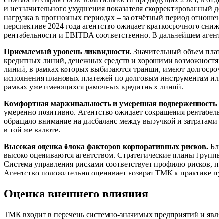
и незначительного ухудшения показателя скорректированный д
нагрузка в прогнозных периодах – за отчётный период отноше
перспективе 2024 года агентство ожидает краткосрочного сни
рентабельности и EBITDA соответственно. В дальнейшем агент
Приемлемый уровень ликвидности.
Значительный объем плат
кредитных линий, денежных средств и хорошими возможностя
линий, в рамках которых выбираются транши, имеют долгосроч
исполнения плановых платежей по долговым инструментам ил
рамках уже имеющихся рамочных кредитных линий.
Комфортная маржинальность и умеренная подверженност
умеренно позитивно. Агентство ожидает сокращения рентабел
обращало внимание на дисбаланс между выручкой и затратами
в той же валюте.
Высокая оценка блока факторов корпоративных рисков.
Бл
высоко оцениваются агентством. Стратегические планы Груп
Система управления рисками соответствует профилю рисков, п
Агентство положительно оценивает возврат ТМК к практике п
Оценка внешнего влияния
ТМК входит в перечень системно-значимых предприятий и явля