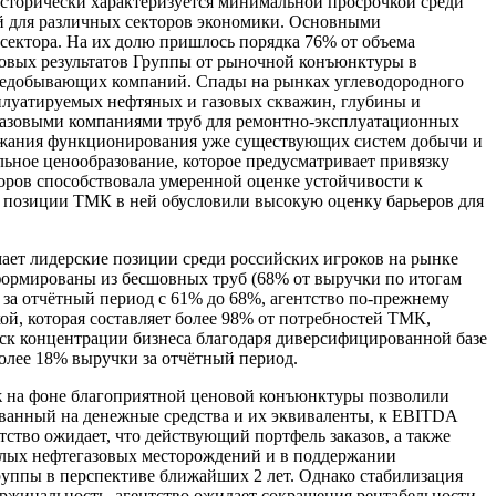
 исторически характеризуется минимальной просрочкой среди
й для различных секторов экономики. Основными
ектора. На их долю пришлось порядка 76% от объема
нсовых результатов Группы от рыночной конъюнктуры в
ефтедобывающих компаний. Спады на рынках углеводородного
сплуатируемых нефтяных и газовых скважин, глубины и
и газовыми компаниями труб для ремонтно-эксплуатационных
держания функционирования уже существующих систем добычи и
ьное ценообразование, которое предусматривает привязку
торов способствовала умеренной оценке устойчивости к
е позиции ТМК в ней обусловили высокую оценку барьеров для
ает лидерские позиции среди российских игроков на рынке
формированы из бесшовных труб (68% от выручки по итогам
 за отчётный период с 61% до 68%, агентство по-прежнему
й, которая составляет более 98% от потребностей ТМК,
иск концентрации бизнеса благодаря диверсифицированной базе
олее 18% выручки за отчётный период.
ж на фоне благоприятной ценовой конъюнктуры позволили
рованный на денежные средства и их эквиваленты, к EBITDA
нтство ожидает, что действующий портфель заказов, а также
релых нефтегазовых месторождений и в поддержании
уппы в перспективе ближайших 2 лет. Однако стабилизация
ржинальность, агентство ожидает сокращения рентабельности