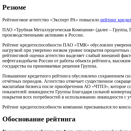
Резюме
Рейтинговое агентство «Эксперт РА» повысило
рейтинг креди
ПАО «Трубная Металлургическая Компания» (далее – Группа,
производственными активами в России.
Рейтинг кредитоспособности ПАО «ТМК» обусловлен умеренн
нагрузкой при умеренно низком уровне покрытия процентных 
рейтинговой оценки агентство выделяет слабый внешний факто
нефтегазодобычи России от работы объекта рейтинга, высоки
государства на принимаемые решения Группы.
Повышение кредитного рейтинга обусловлено сохранением сил
отчётных периодов. Агентство отмечает существенное сокращен
масштабам бизнеса после приобретения АО «ЧТПЗ», которое с
показателей ликвидности Группы благодаря сильной конверт
покрытия всех потребностей в использовании ликвидности с 
Рейтинг кредитоспособности компании присваивался по кон
Обоснование рейтинга