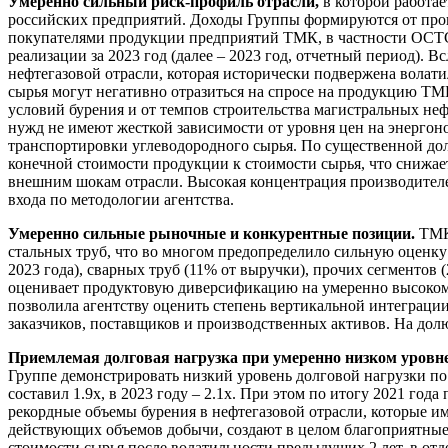
Умеренно сильный риск-профиль отрасли,
в которой работа
российских предприятий. Доходы Группы формируются от прои
покупателями продукции предприятий ТМК, в частности OCTG 
реализации за 2023 год (далее – 2023 год, отчетный период).
нефтегазовой отрасли, которая исторически подвержена вола
сырья могут негативно отразиться на спросе на продукцию ТМ
условий бурения и от темпов строительства магистральных не
нужд не имеют жесткой зависимости от уровня цен на энерго
транспортировки углеводородного сырья. По существенной дол
конечной стоимости продукции к стоимости сырья, что снижае
внешним шокам отрасли. Высокая концентрация производителей
входа по методологии агентства.
Умеренно сильные рыночные и конкурентные позиции.
ТМК 
стальных труб, что во многом предопределило сильную оценк
2023 года), сварных труб (11% от выручки), прочих сегментов
оценивает продуктовую диверсификацию на умеренно высоком у
позволила агентству оценить степень вертикальной интеграци
заказчиков, поставщиков и производственных активов. На дол
Приемлемая долговая нагрузка при умеренно низком уров
Группе демонстрировать низкий уровень долговой нагрузки по 
составил 1.9х, в 2023 году – 2.1х. При этом по итогу 2021 год
рекордные объемы бурения в нефтегазовой отрасли, которые и
действующих объемов добычи, создают в целом благоприятные
стоимости сырья после волатильности предыдущих 2 лет, в от