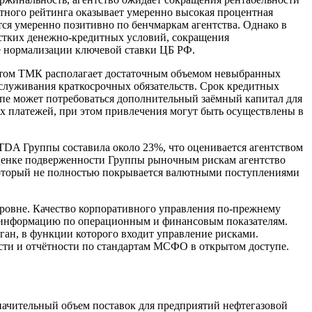
тного рейтинга оказывает умеренно высокая процентная
тся умеренно позитивно по бенчмаркам агентства. Однако в
жёстких денежно-кредитных условий, сокращения
ре нормализации ключевой ставки ЦБ РФ.
и этом ТМК располагает достаточным объемом невыбранных
луживания краткосрочных обязательств. Срок кредитных
уппе может потребоваться дополнительный заёмный капитал для
 платежей, при этом привлечения могут быть осуществлены в
TDA Группы составила около 23%, что оценивается агентством
оценке подверженности Группы рыночным рискам агентство
 который не полностью покрывается валютными поступлениями
ровне. Качество корпоративного управления по-прежнему
ю информацию по операционным и финансовым показателям.
ан, в функции которого входит управление рисками.
сти и отчётности по стандартам МСФО в открытом доступе.
начительный объем поставок для предприятий нефтегазовой