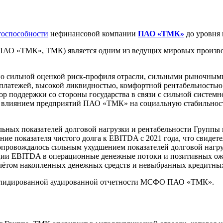
тоспособности
нефинансовой компании
ПАО «ТМК»
до уровня 
 ПАО «ТМК», ТМК) является одним из ведущих мировых произво
о сильной оценкой риск-профиля отрасли, сильными рыночным
платежей, высокой ликвидностью, комфортной рентабельностью
р поддержки со стороны государства в связи с сильной систем
м влиянием предприятий ПАО «ТМК» на социальную стабильность
ьных показателей долговой нагрузки и рентабельности Группы 
ие показателя чистого долга к EBITDA с 2021 года, что свидет
опровождалось сильным ухудшением показателей долговой нагр
ации EBITDA в операционные денежные потоки и позитивных ож
учётом накопленных денежных средств и невыбранных кредитны
солидированной аудированной отчетности МСФО ПАО «ТМК».