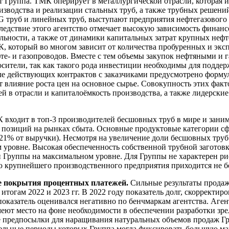
ет Группа. ТМК оперирует в металлургической отрасли, которая
зводства и реализации стальных труб, а также трубных решени
труб и линейных труб, выступают предприятия нефтегазового с
 Вследствие этого агентство отмечает высокую зависимость фина
тильности, а также от динамики капитальных затрат крупных н
К, который во многом зависит от количества пробуренных и эк
фте- и газопроводов. Вместе с тем объемы закупок нефтяными 
носители, так как такого рода инвестиции необходимы для под
е действующих контрактов с заказчиками предусмотрено формул
т влияние роста цен на основное сырье. Совокупность этих фак
 в отрасли и капиталоёмкость производства, а также лидерски
входит в топ-3 производителей бесшовных труб в мире и заним
у позиций на рынках сбыта. Основные продуктовые категории с
 (21% от выручки). Несмотря на увеличение доли бесшовных труб
ровне. Высокая обеспеченность собственной трубной заготовко
и Группы на максимальном уровне. Для Группы не характерен р
ю крупнейшего производственного предприятия приходится не б
не покрытия процентных платежей.
Сильные результаты прода
итогам 2022 и 2023 гг. В 2022 году показатель долг, скорректи
а показатель оценивался негативно по бенчмаркам агентства. Аге
меют место на фоне необходимости в обеспечении разработки з
 предпосылки для наращивания натуральных объемов продаж Гр
дельные периоды которых Группа могла фиксировать большую ма