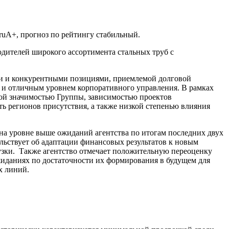
ruA+, прогноз по рейтингу стабильный.
дителей широкого ассортимента стальных труб с
и и конкурентными позициями, приемлемой долговой
 и отличным уровнем корпоративного управления. В рамках
ной значимостью Группы, зависимостью проектов
 регионов присутствия, а также низкой степенью влияния
на уровне выше ожиданий агентства по итогам последних двух
ельствует об адаптации финансовых результатов к новым
узки. Также агентство отмечает положительную переоценку
иданиях по достаточности их формирования в будущем для
х линий.