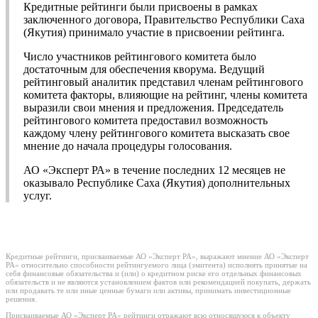
Кредитные рейтинги были присвоены в рамках
заключенного договора, Правительство Республики Саха
(Якутия) принимало участие в присвоении рейтинга.
Число участников рейтингового комитета было
достаточным для обеспечения кворума. Ведущий
рейтинговый аналитик представил членам рейтингового
комитета факторы, влияющие на рейтинг, члены комитета
выразили свои мнения и предложения. Председатель
рейтингового комитета предоставил возможность
каждому члену рейтингового комитета высказать свое
мнение до начала процедуры голосования.
АО «Эксперт РА» в течение последних 12 месяцев не
оказывало Республике Саха (Якутия) дополнительных
услуг.
Кредитные рейтинги, присваиваемые АО «Эксперт РА», выражают мнение АО «Эксперт
РА» относительно способности рейтингуемого лица (эмитента) исполнять принятые на
себя финансовые обязательства и (или) о кредитном риске его отдельных финансовых
обязательств и не являются установлением фактов или рекомендацией покупать, держать
или продавать те или иные ценные бумаги или активы, принимать инвестиционные
решения.
Присваиваемые АО «Эксперт РА» рейтинги отражают всю относящуюся к объекту