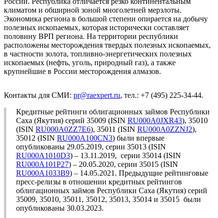
России. Республика отличается резко континентальным
климатом и обширной зоной многолетней мерзлоты.
Экономика региона в большой степени опирается на добычу
полезных ископаемых, которая исторически составляет
половину ВРП региона. На территории республики
расположены месторождения твердых полезных ископаемых,
в частности золота, топливно-энергетических полезных
ископаемых (нефть, уголь, природный газ), а также
крупнейшие в России месторождения алмазов.
Контакты для СМИ:
pr@raexpert.ru
, тел.: +7 (495) 225-34-44.
Кредитные рейтинги облигационных займов Республики
Саха (Якутия) серий 35009 (ISIN
RU000A0JXR43
), 35010
(ISIN
RU000A0ZZ7E6
), 35011 (ISIN
RU000A0ZZNJ2
),
35012 (ISIN
RU000A100CN3
) были впервые
опубликованы 29.05.2019, серии 35013 (ISIN
RU000A1010D3
) – 13.11.2019, серии 35014 (ISIN
RU000A101P27
) – 20.05.2020, серии 35015 (ISIN
RU000A1033B9
) – 14.05.2021. Предыдущие рейтинговые
пресс-релизы в отношении кредитных рейтингов
облигационных займов Республики Саха (Якутия) серий
35009, 35010, 35011, 35012, 35013, 35014 и 35015 были
опубликованы 30.03.2023.