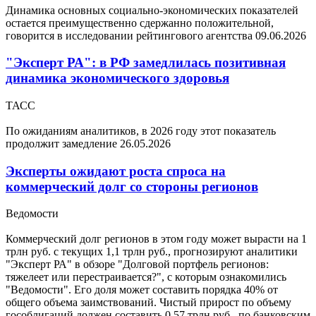
Динамика основных социально-экономических показателей
остается преимущественно сдержанно положительной,
говорится в исследовании рейтингового агентства
09.06.2026
"Эксперт РА": в РФ замедлилась позитивная
динамика экономического здоровья
ТАСС
По ожиданиям аналитиков, в 2026 году этот показатель
продолжит замедление
26.05.2026
Эксперты ожидают роста спроса на
коммерческий долг со стороны регионов
Ведомости
Коммерческий долг регионов в этом году может вырасти на 1
трлн руб. с текущих 1,1 трлн руб., прогнозируют аналитики
"Эксперт РА" в обзоре "Долговой портфель регионов:
тяжелеет или перестраивается?", с которым ознакомились
"Ведомости". Его доля может составить порядка 40% от
общего объема заимствований. Чистый прирост по объему
гособлигаций должен составить 0,57 трлн руб., по банковским