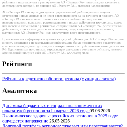
рейтинга и находящуюся в распоряжении АО «Эксперт РА» информацию, качество и
достоверность которой, по мнению АО «Эксперт РА», являются надлежащими.
АО «Эксперт РА» не проводит аудита представленной рейтингуемыми лицами
отчётности и иных данных и не несёт ответственность за их точность и полноту. АО
«Эксперт РА» не несет ответственности в связи с любыми последствиями,
интерпретациями, выводами, рекомендациями и иными действиями третьих лиц, прямо
или косвенно связанными с рейтингом, совершенными АО «Эксперт РА» рейтинговыми
действиями, а также выводами и заключениями, содержащимися в пресс-релизах,
выпущенных АО «Эксперт РА», или отсутствием всего перечисленного.
Представленная информация актуальна на дату её публикации. АО «Эксперт РА» вправе
вносить изменения в представленную информацию без дополнительного уведомления,
если иное не определено договором с контрагентом или требованиями законодательства
РФ. Единственным источником, отражающим актуальное состояние рейтинга, является
официальный интернет-сайт АО «Эксперт РА» www.raexpert.ru.
Рейтинги
Рейтинги кредитоспособности региона (муниципалитета)
Аналитика
Динамика бюджетных и социально-экономических
показателей регионов за I квартал 2026 года
09.06.2026
Экономическое здоровье российских регионов в 2025 году:
ощущается напряжение
26.05.2026
Долговой портфель регионов: тяжелеет или перестраивается?