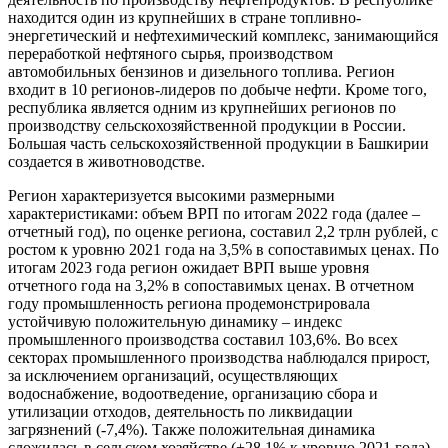
находится один из крупнейших в стране топливно-
энергетический и нефтехимический комплекс, занимающийся
переработкой нефтяного сырья, производством
автомобильных бензинов и дизельного топлива. Регион
входит в 10 регионов-лидеров по добыче нефти. Кроме того,
республика является одним из крупнейших регионов по
производству сельскохозяйственной продукции в России.
Большая часть сельскохозяйственной продукции в Башкирии
создается в животноводстве.
Регион характеризуется высокими размерными
характеристиками: объем ВРП по итогам 2022 года (далее –
отчетный год), по оценке региона, составил 2,2 трлн рублей, с
ростом к уровню 2021 года на 3,5% в сопоставимых ценах. По
итогам 2023 года регион ожидает ВРП выше уровня
отчетного года на 3,2% в сопоставимых ценах. В отчетном
году промышленность региона продемонстрировала
устойчивую положительную динамику – индекс
промышленного производства составил 103,6%. Во всех
секторах промышленного производства наблюдался прирост,
за исключением организаций, осуществляющих
водоснабжение, водоотведение, организацию сбора и
утилизации отходов, деятельность по ликвидации
загрязнений (-7,4%). Также положительная динамика
сложилась в сельском хозяйстве (+28,1% к уровню 2021 года),