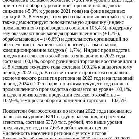
при этом по обороту розничной торговли наблюдалось
снижение (-5,3% к уровню 2021 года) на фоне введенных
санкций. За 8 месяцев текущего года промышленный сектор
также демонстрирует положительную динамику (индекс
промышленного производства составил 105,4%), поддержку
ему оказывают добывающая промышленность (+1,7%),
обрабатывающая – (+6,6%) и деятельность организаций по
обеспечению электрической энергией, газом и паром,
кондиционирование воздуха (+1,7%). Индекс производства
продукции сельского хозяйства за январь-июнь 2023 года
составил 100,1%, оборот розничной торговли восстановился и
за 8 месяцев текущего года составил 109,2% к аналогичному
периоду 2022 года. В соответствии с прогнозом социально-
экономического развития региона на 2023 год и на плановый
период 2024 и 2025 годов, по итогам текущего года индекс
промышленного производства ожидается на уровне 103,1%,
индекс производства продукции сельского хозяйства –
102,9%, темп роста оборота розничной торговли – 102,5%.
Показатели благосостояния по итогам 2022 года находились
на высоком уровне: ВРП на душу населения, по расчетам
агентства, составил 537,0 тыс. рублей, что выше уровня
предыдущего года на 7,6% в действующих ценах.
Численность населения региона с учетом итогов
Всероссийской переписи населения 2020 года на 01.01.2023