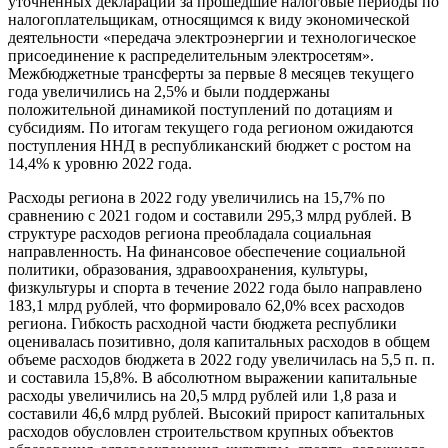
уточненных деклараций за прошедшие налоговые периоды по
налогоплательщикам, относящимся к виду экономической
деятельности «передача электроэнергии и технологическое
присоединение к распределительным электросетям».
Межбюджетные трансферты за первые 8 месяцев текущего
года увеличились на 2,5% и были поддержаны
положительной динамикой поступлений по дотациям и
субсидиям. По итогам текущего года регионом ожидаются
поступления ННД в республиканский бюджет с ростом на
14,4% к уровню 2022 года.
Расходы региона в 2022 году увеличились на 15,7% по
сравнению с 2021 годом и составили 295,3 млрд рублей. В
структуре расходов региона преобладала социальная
направленность. На финансовое обеспечение социальной
политики, образования, здравоохранения, культуры,
физкультуры и спорта в течение 2022 года было направлено
183,1 млрд рублей, что формировало 62,0% всех расходов
региона. Гибкость расходной части бюджета республики
оценивалась позитивно, доля капитальных расходов в общем
объеме расходов бюджета в 2022 году увеличилась на 5,5 п. п.
и составила 15,8%. В абсолютном выражении капитальные
расходы увеличились на 20,5 млрд рублей или 1,8 раза и
составили 46,6 млрд рублей. Высокий прирост капитальных
расходов обусловлен строительством крупных объектов