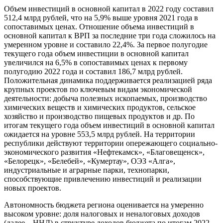
Объем инвестиций в основной капитал в 2022 году составил
512,4 млрд рублей, что на 5,9% выше уровня 2021 года в
сопоставимых ценах. Отношение объема инвестиций в
основной капитал к ВРП за последние три года сложилось на
умеренном уровне и составило 22,4%. За первое полугодие
текущего года объем инвестиции в основной капитал
увеличился на 6,5% в сопоставимых ценах к первому
полугодию 2022 года и составил 186,7 млрд рублей.
Положительная динамика поддерживается реализацией ряда
крупных проектов по ключевым видам экономической
деятельности: добыча полезных ископаемых, производство
химических веществ и химических продуктов, сельское
хозяйство и производство пищевых продуктов и др. По
итогам текущего года объем инвестиций в основной капитал
ожидается на уровне 553,5 млрд рублей. На территории
республики действуют территории опережающего социально-
экономического развития «Нефтекамск», «Благовещенск»,
«Белорецк», «Белебей», «Кумертау», ОЭЗ «Алга»,
индустриальные и аграрные парки, технопарки,
способствующие привлечению инвестиций и реализации
новых проектов.
Автономность бюджета региона оценивается на умеренно
высоком уровне: доля налоговых и неналоговых доходов
(далее – ННД) в структуре доходов бюджета по итогам 2022