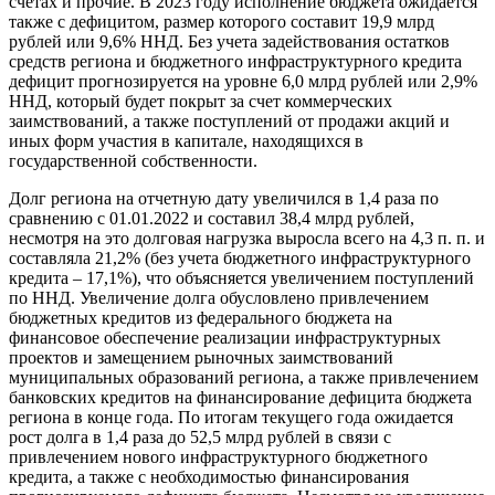
счетах и прочие. В 2023 году исполнение бюджета ожидается
также с дефицитом, размер которого составит 19,9 млрд
рублей или 9,6% ННД. Без учета задействования остатков
средств региона и бюджетного инфраструктурного кредита
дефицит прогнозируется на уровне 6,0 млрд рублей или 2,9%
ННД, который будет покрыт за счет коммерческих
заимствований, а также поступлений от продажи акций и
иных форм участия в капитале, находящихся в
государственной собственности.
Долг региона на отчетную дату увеличился в 1,4 раза по
сравнению с 01.01.2022 и составил 38,4 млрд рублей,
несмотря на это долговая нагрузка выросла всего на 4,3 п. п. и
составляла 21,2% (без учета бюджетного инфраструктурного
кредита – 17,1%), что объясняется увеличением поступлений
по ННД. Увеличение долга обусловлено привлечением
бюджетных кредитов из федерального бюджета на
финансовое обеспечение реализации инфраструктурных
проектов и замещением рыночных заимствований
муниципальных образований региона, а также привлечением
банковских кредитов на финансирование дефицита бюджета
региона в конце года. По итогам текущего года ожидается
рост долга в 1,4 раза до 52,5 млрд рублей в связи с
привлечением нового инфраструктурного бюджетного
кредита, а также с необходимостью финансирования