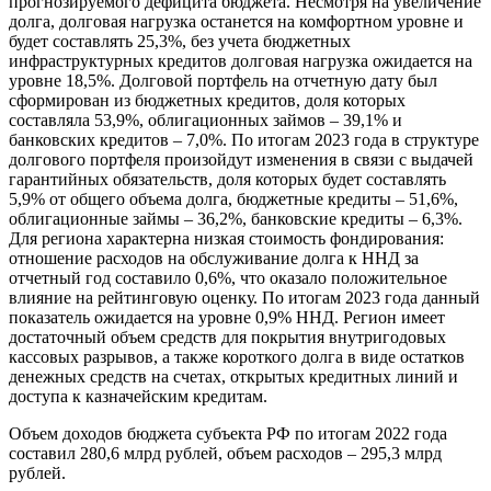
прогнозируемого дефицита бюджета. Несмотря на увеличение
долга, долговая нагрузка останется на комфортном уровне и
будет составлять 25,3%, без учета бюджетных
инфраструктурных кредитов долговая нагрузка ожидается на
уровне 18,5%. Долговой портфель на отчетную дату был
сформирован из бюджетных кредитов, доля которых
составляла 53,9%, облигационных займов – 39,1% и
банковских кредитов – 7,0%. По итогам 2023 года в структуре
долгового портфеля произойдут изменения в связи с выдачей
гарантийных обязательств, доля которых будет составлять
5,9% от общего объема долга, бюджетные кредиты – 51,6%,
облигационные займы – 36,2%, банковские кредиты – 6,3%.
Для региона характерна низкая стоимость фондирования:
отношение расходов на обслуживание долга к ННД за
отчетный год составило 0,6%, что оказало положительное
влияние на рейтинговую оценку. По итогам 2023 года данный
показатель ожидается на уровне 0,9% ННД. Регион имеет
достаточный объем средств для покрытия внутригодовых
кассовых разрывов, а также короткого долга в виде остатков
денежных средств на счетах, открытых кредитных линий и
доступа к казначейским кредитам.
Объем доходов бюджета субъекта РФ по итогам 2022 года
составил 280,6 млрд рублей, объем расходов – 295,3 млрд
рублей.