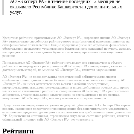
АО «Эксперт РА» в течение последних 12 месяцев не
оказывало Республике Башкортостан дополнительных
услуг.
Кредитные рейтинги, присваиваемые АО «Эксперт РА», выражают мнение АО «Эксперт
РА» относительно способности рейтингуемого лица (эмитента) исполнять принятые на
себя финансовые обязательства и (или) о кредитном риске его отдельных финансовых
обязательств и не являются установлением фактов или рекомендацией покупать, держать
или продавать те или иные ценные бумаги или активы, принимать инвестиционные
решения.
Присваиваемые АО «Эксперт РА» рейтинги отражают всю относящуюся к объекту
рейтинга и находящуюся в распоряжении АО «Эксперт РА» информацию, качество и
достоверность которой, по мнению АО «Эксперт РА», являются надлежащими.
АО «Эксперт РА» не проводит аудита представленной рейтингуемыми лицами
отчётности и иных данных и не несёт ответственность за их точность и полноту. АО
«Эксперт РА» не несет ответственности в связи с любыми последствиями,
интерпретациями, выводами, рекомендациями и иными действиями третьих лиц, прямо
или косвенно связанными с рейтингом, совершенными АО «Эксперт РА» рейтинговыми
действиями, а также выводами и заключениями, содержащимися в пресс-релизах,
выпущенных АО «Эксперт РА», или отсутствием всего перечисленного.
Представленная информация актуальна на дату её публикации. АО «Эксперт РА» вправе
вносить изменения в представленную информацию без дополнительного уведомления,
если иное не определено договором с контрагентом или требованиями законодательства
РФ. Единственным источником, отражающим актуальное состояние рейтинга, является
официальный интернет-сайт АО «Эксперт РА» www.raexpert.ru.
Рейтинги