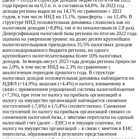
года приросла на 0,5 п. п. и составила 64,6%. За 2022 год
доходы региона выросли на 14,1% по сравнению с 2021
годом, в том числе ННД на 15,1%, трансферты – на 12,4%. В
структуре ННД положительная динамика сложилась как по
налоговым доходам (+8,8%), так и по неналоговым (в 2,8 раз).
Диверсификация налоговой базы региона по итогам 2022 года
оценена на умеренном уровне: на долю десяти крупнейших
налогоплательщиков приходилось 35,5% налоговых доходов
консолидированного бюджета региона, на одного
крупнейшего налогоплательщика более 10% налоговых
доходов. За январь-август 2023 года доходы региона приросли
на 2,0%, в том числе ННД на 2,3% по сравнению с
аналогичным периодом прошлого года. В структуре
налоговых доходов положительная динамика наблюдается по
НДФЛ (+14,9%), акцизам (+4,4%) и налогу, взимаемому в
связи с применением упрощенной системы налогообложения
(+7,5%), при этом по налогу на прибыль организаций и
налогу на имущество организаций наблюдается снижение
поступлений (-7,6%) и (-5,4%) соответственно. Снижение
поступлений по налогу на прибыль организаций связано со
снижением налоговой базы, с зачетами переплаты на единый
налоговый счет (далее – ЕНС) и в текущие платежи, по
налогу на имущество организаций – в связи с зачетом в ЕНС
переплаты, образованной в результате представления