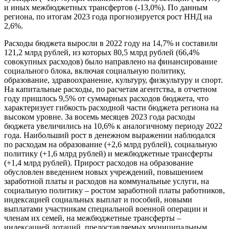
и иных межбюджетных трансфертов (-13,0%). По данным
региона, по итогам 2023 года прогнозируется рост ННД на
2,6%.
Расходы бюджета выросли в 2022 году на 14,7% и составили
121,2 млрд рублей, из которых 80,5 млрд рублей (66,4%
совокупных расходов) было направлено на финансирование
социального блока, включая социальную политику,
образование, здравоохранение, культуру, физкультуру и спорт.
На капитальные расходы, по расчетам агентства, в отчетном
году пришлось 9,5% от суммарных расходов бюджета, что
характеризует гибкость расходной части бюджета региона на
высоком уровне. За восемь месяцев 2023 года расходы
бюджета увеличились на 10,6% к аналогичному периоду 2022
года. Наибольший рост в денежном выражении наблюдался
по расходам на образование (+2,6 млрд рублей), социальную
политику (+1,6 млрд рублей) и межбюджетные трансферты
(+1,4 млрд рублей). Прирост расходов на образование
обусловлен введением новых учреждений, повышением
заработной платы и расходов на коммунальные услуги, на
социальную политику – ростом заработной платы работников,
индексацией социальных выплат и пособий, новыми
выплатами участникам специальной военной операции и
членам их семей, на межбюджетные трансферты –
индексацией дотаций, предоставляемых муниципальным