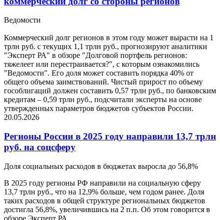
коммерческий долг со стороны регионов
Ведомости
Коммерческий долг регионов в этом году может вырасти на 1
трлн руб. с текущих 1,1 трлн руб., прогнозируют аналитики
"Эксперт РА" в обзоре "Долговой портфель регионов:
тяжелеет или перестраивается?", с которым ознакомились
"Ведомости". Его доля может составить порядка 40% от
общего объема заимствований. Чистый прирост по объему
гособлигаций должен составить 0,57 трлн руб., по банковским
кредитам – 0,59 трлн руб., подсчитали эксперты на основе
утвержденных параметров бюджетов субъектов России.
20.05.2026
Регионы России в 2025 году направили 13,7 трлн
руб. на соцсферу
Доля социальных расходов в бюджетах выросла до 56,8%
В 2025 году регионы РФ направили на социальную сферу
13,7 трлн руб., что на 12,9% больше, чем годом ранее. Доля
таких расходов в общей структуре региональных бюджетов
достигла 56,8%, увеличившись на 2 п.п. Об этом говорится в
обзоре Эксперт РА.