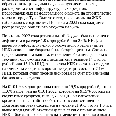
образованиям, расходами на дорожную деятельность,
расходами за счет инфраструктурных кредитов,
предоставляемых из федерального бюджета на строительство
моста в городе Туле. Вместе с тем, по расходам на ЖКХ
наблюдалось сокращение. По итогам 2023 года ожидается
рост расходов областного бюджета на 5,4%.
По итогам 2022 года региональный бюджет был исполнен с
дефицитом в размере 1,9 млрд рублей или 2,0% ННД, за
вычетом инфраструктурного бюджетного кредита (далее –
ИБК) исполнение бюджета было бездефицитным. Согласно
предоставленным данным, исполнение бюджета региона в
текущем году ожидается с дефицитом в размере 14,1 млрд
рублей или 15,1% ННД, за вычетом ИБК и остатков средств
на счетах на его финансирование дефицит составит 7,1%
ННД, который будет профинансирован за счет привлечения
банковских кредитов.
На 01.01.2023 долг региона составил 19,9 млрд рублей, что на
11,6% выше, чем на 01.01.2022, который на 91,5% состоял из
бюджетных кредитов, и на 7,5% и 1,0% из банковских
кредитов и гарантийных обязательств соответственно.
Долговая нагрузка сложилась на уровне 21,9%, что на 1,0 п. п.
выше предыдущей отчетной даты в связи с привлечением
ИБК и бюджетных кредитов на замещение рыночного долга