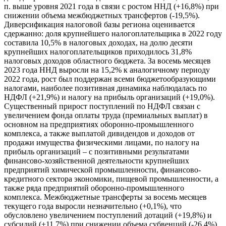
п. выше уровня 2021 года в связи с ростом ННД (+16,8%) при
снижении объема межбюджетных трансфертов (-19,5%).
Диверсификация налоговой базы региона оценивается
сдержанно: доля крупнейшего налогоплательщика в 2022 году
составила 10,5% в налоговых доходах, на долю десяти
крупнейших налогоплательщиков приходилось 31,8%
налоговых доходов областного бюджета. За восемь месяцев
2023 года ННД выросли на 15,2% к аналогичному периоду
2022 года, рост был поддержан всеми бюджетообразующими
налогами, наиболее позитивная динамика наблюдалась по
НДФЛ (+21,9%) и налогу на прибыль организаций (+19,0%).
Существенный прирост поступлений по НДФЛ связан с
увеличением фонда оплаты труда (премиальных выплат) в
основном на предприятиях оборонно-промышленного
комплекса, а также выплатой дивидендов и доходов от
продажи имущества физическими лицами, по налогу на
прибыль организаций – с позитивными результатами
финансово-хозяйственной деятельности крупнейших
предприятий химической промышленности, финансово-
кредитного сектора экономики, пищевой промышленности, а
также ряда предприятий оборонно-промышленного
комплекса. Межбюджетные трансферты за восемь месяцев
текущего года выросли незначительно (+0,1%), что
обусловлено увеличением поступлений дотаций (+19,8%) и
субсидий (+11,7%) при снижении объема субвенций (-26,4%)