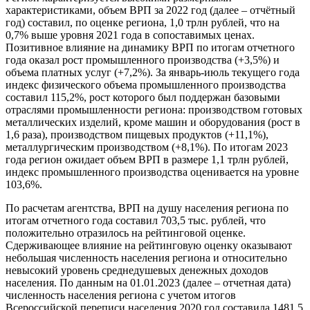
характеристиками, объем ВРП за 2022 год (далее – отчётный
год) составил, по оценке региона, 1,0 трлн рублей, что на
0,7% выше уровня 2021 года в сопоставимых ценах.
Позитивное влияние на динамику ВРП по итогам отчетного
года оказал рост промышленного производства (+3,5%) и
объема платных услуг (+7,2%). За январь-июль текущего года
индекс физического объема промышленного производства
составил 115,2%, рост которого был поддержан базовыми
отраслями промышленности региона: производством готовых
металлических изделий, кроме машин и оборудования (рост в
1,6 раза), производством пищевых продуктов (+11,1%),
металлургическим производством (+8,1%). По итогам 2023
года регион ожидает объем ВРП в размере 1,1 трлн рублей,
индекс промышленного производства оценивается на уровне
103,6%.
По расчетам агентства, ВРП на душу населения региона по
итогам отчетного года составил 703,5 тыс. рублей, что
положительно отразилось на рейтинговой оценке.
Сдерживающее влияние на рейтинговую оценку оказывают
небольшая численность населения региона и относительно
невысокий уровень среднедушевых денежных доходов
населения. По данным на 01.01.2023 (далее – отчетная дата)
численность населения региона с учетом итогов
Всероссийской переписи населения 2020 год составила 1481,5