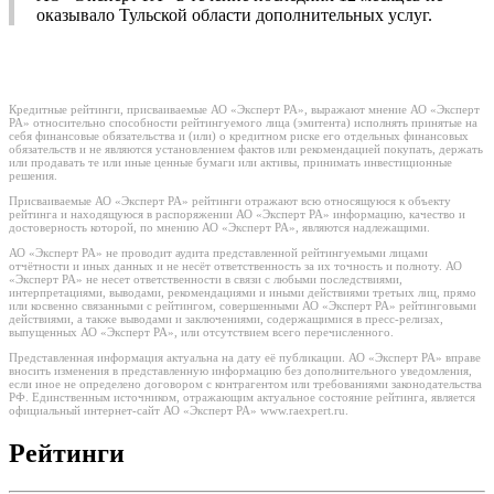
оказывало Тульской области дополнительных услуг.
Кредитные рейтинги, присваиваемые АО «Эксперт РА», выражают мнение АО «Эксперт
РА» относительно способности рейтингуемого лица (эмитента) исполнять принятые на
себя финансовые обязательства и (или) о кредитном риске его отдельных финансовых
обязательств и не являются установлением фактов или рекомендацией покупать, держать
или продавать те или иные ценные бумаги или активы, принимать инвестиционные
решения.
Присваиваемые АО «Эксперт РА» рейтинги отражают всю относящуюся к объекту
рейтинга и находящуюся в распоряжении АО «Эксперт РА» информацию, качество и
достоверность которой, по мнению АО «Эксперт РА», являются надлежащими.
АО «Эксперт РА» не проводит аудита представленной рейтингуемыми лицами
отчётности и иных данных и не несёт ответственность за их точность и полноту. АО
«Эксперт РА» не несет ответственности в связи с любыми последствиями,
интерпретациями, выводами, рекомендациями и иными действиями третьих лиц, прямо
или косвенно связанными с рейтингом, совершенными АО «Эксперт РА» рейтинговыми
действиями, а также выводами и заключениями, содержащимися в пресс-релизах,
выпущенных АО «Эксперт РА», или отсутствием всего перечисленного.
Представленная информация актуальна на дату её публикации. АО «Эксперт РА» вправе
вносить изменения в представленную информацию без дополнительного уведомления,
если иное не определено договором с контрагентом или требованиями законодательства
РФ. Единственным источником, отражающим актуальное состояние рейтинга, является
официальный интернет-сайт АО «Эксперт РА» www.raexpert.ru.
Рейтинги