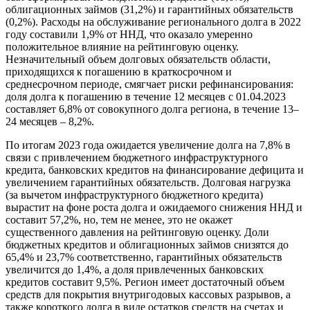
облигационных займов (31,2%) и гарантийных обязательств
(0,2%). Расходы на обслуживание регионального долга в 2022
году составили 1,9% от ННД, что оказало умеренно
положительное влияние на рейтинговую оценку.
Незначительный объем долговых обязательств области,
приходящихся к погашению в краткосрочном и
среднесрочном периоде, смягчает риски рефинансирования:
доля долга к погашению в течение 12 месяцев с 01.04.2023
составляет 6,8% от совокупного долга региона, в течение 13–
24 месяцев – 8,2%.
По итогам 2023 года ожидается увеличение долга на 7,8% в
связи с привлечением бюджетного инфраструктурного
кредита, банковских кредитов на финансирование дефицита и
увеличением гарантийных обязательств. Долговая нагрузка
(за вычетом инфраструктурного бюджетного кредита)
вырастит на фоне роста долга и ожидаемого снижения ННД и
составит 57,2%, но, тем не менее, это не окажет
существенного давления на рейтинговую оценку. Доли
бюджетных кредитов и облигационных займов снизятся до
65,4% и 23,7% соответственно, гарантийных обязательств
увеличится до 1,4%, а доля привлеченных банковских
кредитов составит 9,5%. Регион имеет достаточный объем
средств для покрытия внутригодовых кассовых разрывов, а
также короткого долга в виде остатков средств на счетах и