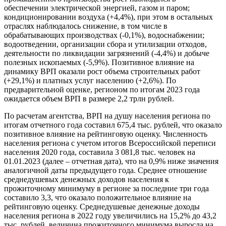
обеспечении электрической энергией, газом и паром;
кондиционировании воздуха (+4,4%), при этом в остальных
отраслях наблюдалось снижение, в том числе в
обрабатывающих производствах (-0,1%), водоснабжении;
водоотведении, организации сбора и утилизации отходов,
деятельности по ликвидации загрязнений (-4,4%) и добыче
полезных ископаемых (-5,9%). Позитивное влияние на
динамику ВРП оказали рост объема строительных работ
(+29,1%) и платных услуг населению (+2,6%). По
предварительной оценке, регионом по итогам 2023 года
ожидается объем ВРП в размере 2,2 трлн рублей.
По расчетам агентства, ВРП на душу населения региона по
итогам отчетного года составил 675,4 тыс. рублей, что оказало
позитивное влияние на рейтинговую оценку. Численность
населения региона с учетом итогов Всероссийской переписи
населения 2020 года, составила 3 081,8 тыс. человек на
01.01.2023 (далее – отчетная дата), что на 0,9% ниже значения
аналогичной даты предыдущего года. Среднее отношение
среднедушевых денежных доходов населения к
прожиточному минимуму в регионе за последние три года
составило 3,3, что оказало положительное влияние на
рейтинговую оценку. Среднедушевые денежные доходы
населения региона в 2022 году увеличились на 15,2% до 43,2
тыс. рублей, величина прожиточного минимума выросла на