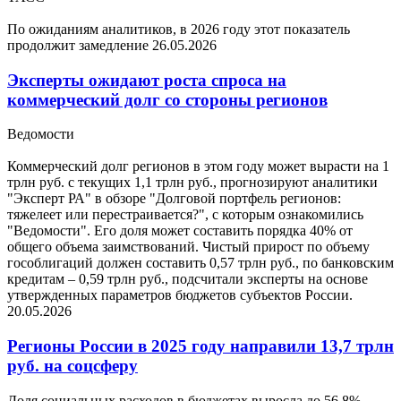
По ожиданиям аналитиков, в 2026 году этот показатель
продолжит замедление
26.05.2026
Эксперты ожидают роста спроса на
коммерческий долг со стороны регионов
Ведомости
Коммерческий долг регионов в этом году может вырасти на 1
трлн руб. с текущих 1,1 трлн руб., прогнозируют аналитики
"Эксперт РА" в обзоре "Долговой портфель регионов:
тяжелеет или перестраивается?", с которым ознакомились
"Ведомости". Его доля может составить порядка 40% от
общего объема заимствований. Чистый прирост по объему
гособлигаций должен составить 0,57 трлн руб., по банковским
кредитам – 0,59 трлн руб., подсчитали эксперты на основе
утвержденных параметров бюджетов субъектов России.
20.05.2026
Регионы России в 2025 году направили 13,7 трлн
руб. на соцсферу
Доля социальных расходов в бюджетах выросла до 56,8%