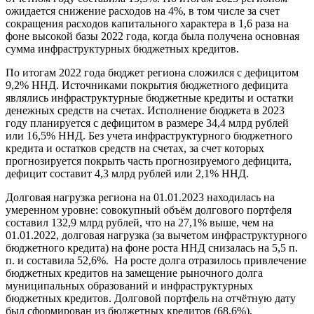
ожидается снижение расходов на 4%, в том числе за счет
сокращения расходов капитального характера в 1,6 раза на
фоне высокой базы 2022 года, когда была получена основная
сумма инфраструктурных бюджетных кредитов.
По итогам 2022 года бюджет региона сложился с дефицитом
9,2% ННД. Источниками покрытия бюджетного дефицита
являлись инфраструктурные бюджетные кредиты и остатки
денежных средств на счетах. Исполнение бюджета в 2023
году планируется с дефицитом в размере 34,4 млрд рублей
или 16,5% ННД. Без учета инфраструктурного бюджетного
кредита и остатков средств на счетах, за счет которых
прогнозируется покрыть часть прогнозируемого дефицита,
дефицит составит 4,3 млрд рублей или 2,1% ННД.
Долговая нагрузка региона на 01.01.2023 находилась на
умеренном уровне: совокупный объём долгового портфеля
составил 132,9 млрд рублей, что на 27,1% выше, чем на
01.01.2022, долговая нагрузка (за вычетом инфраструктурного
бюджетного кредита) на фоне роста ННД снизалась на 5,5 п.
п. и составила 52,6%. На росте долга отразилось привлечение
бюджетных кредитов на замещение рыночного долга
муниципальных образований и инфраструктурных
бюджетных кредитов. Долговой портфель на отчётную дату
был сформирован из бюджетных кредитов (68,6%),