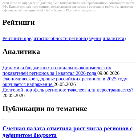
если иное не определено договором с контрагентом или требованиями законодательства
РФ. Единственным источником, отражающим актуальное состояние рейтинга, является
официальный интернет-сайт АО «Эксперт РА» www.raexpert.ru.
Рейтинги
Рейтинги кредитоспособности региона (муниципалитета)
Аналитика
Динамика бюджетных и социально-экономических
показателей регионов за I квартал 2026 года
09.06.2026
Экономическое здоровье российских регионов в 2025 году:
ощущается напряжение
26.05.2026
Долговой портфель регионов: тяжелеет или перестраивается?
20.05.2026
Публикации по тематике
Счетная палата отметила рост числа регионов с
дефицитом бюджета