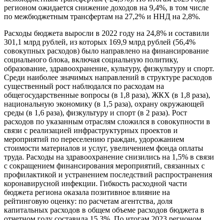
регионом ожидается снижение доходов на 9,4%, в том числе
по межбюджетным трансфертам на 27,2% и ННД на 2,8%.
Расходы бюджета выросли в 2022 году на 24,8% и составили
301,1 млрд рублей, из которых 169,9 млрд рублей (56,4%
совокупных расходов) было направлено на финансирование
социального блока, включая социальную политику,
образование, здравоохранение, культуру, физкультуру и спорт.
Среди наиболее значимых направлений в структуре расходов
существенный рост наблюдался по расходам на
общегосударственные вопросы (в 1,8 раза), ЖКХ (в 1,8 раза),
национальную экономику (в 1,5 раза), охрану окружающей
среды (в 1,6 раза), физкультуру и спорт (в 2 раза). Рост
расходов по указанным отраслям сложился в совокупности в
связи с реализацией инфраструктурных проектов и
мероприятий по переселению граждан, удорожанием
стоимости материалов и услуг, увеличением фонда оплаты
труда. Расходы на здравоохранение снизились на 1,5% в связи
с сокращением финансирования мероприятий, связанных с
профилактикой и устранением последствий распространения
коронавирусной инфекции. Гибкость расходной части
бюджета региона оказала позитивное влияние на
рейтинговую оценку: по расчетам агентства, доля
капитальных расходов в общем объеме расходов бюджета в
отчетном году составила 15,3%. По итогам 2023 регионом