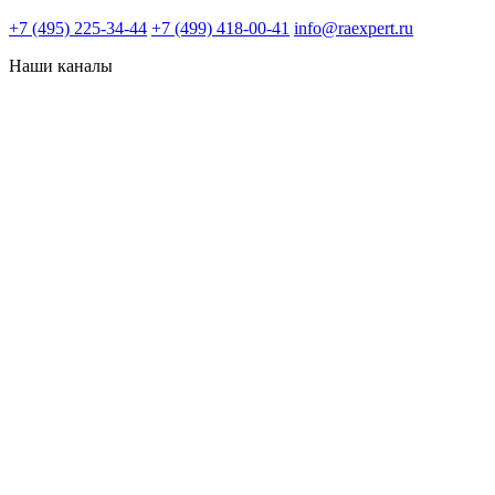
+7 (495) 225-34-44
+7 (499) 418-00-41
info@raexpert.ru
Наши каналы