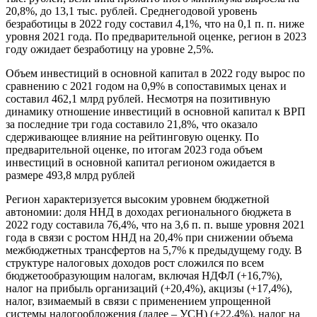
20,8%, до 13,1 тыс. рублей. Среднегодовой уровень
безработицы в 2022 году составил 4,1%, что на 0,1 п. п. ниже
уровня 2021 года. По предварительной оценке, регион в 2023
году ожидает безработицу на уровне 2,5%.
Объем инвестиций в основной капитал в 2022 году вырос по
сравнению с 2021 годом на 0,9% в сопоставимых ценах и
составил 462,1 млрд рублей. Несмотря на позитивную
динамику отношение инвестиций в основной капитал к ВРП
за последние три года составило 21,8%, что оказало
сдерживающее влияние на рейтинговую оценку. По
предварительной оценке, по итогам 2023 года объем
инвестиций в основной капитал регионом ожидается в
размере 493,8 млрд рублей
Регион характеризуется высоким уровнем бюджетной
автономии: доля ННД в доходах регионального бюджета в
2022 году составила 76,4%, что на 3,6 п. п. выше уровня 2021
года в связи с ростом ННД на 20,4% при снижении объема
межбюджетных трансфертов на 5,7% к предыдущему году. В
структуре налоговых доходов рост сложился по всем
бюджетообразующим налогам, включая НДФЛ (+16,7%),
налог на прибыль организаций (+20,4%), акцизы (+17,4%),
налог, взимаемый в связи с применением упрощенной
системы налогообложения (далее – УСН) (+22,4%), налог на