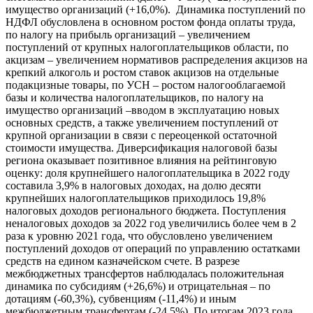
имущество организаций (+16,0%). Динамика поступлений по
НДФЛ обусловлена в основном ростом фонда оплаты труда,
по налогу на прибыль организаций – увеличением
поступлений от крупных налогоплательщиков области, по
акцизам – увеличением нормативов распределения акцизов на
крепкий алкоголь и ростом ставок акцизов на отдельные
подакцизные товары, по УСН – ростом налогооблагаемой
базы и количества налогоплательщиков, по налогу на
имущество организаций –вводом в эксплуатацию новых
основных средств, а также увеличением поступлений от
крупной организации в связи с переоценкой остаточной
стоимости имущества. Диверсификация налоговой базы
региона оказывает позитивное влияния на рейтинговую
оценку: доля крупнейшего налогоплательщика в 2022 году
составила 3,9% в налоговых доходах, на долю десяти
крупнейших налогоплательщиков приходилось 19,8%
налоговых доходов регионального бюджета. Поступления
неналоговых доходов за 2022 год увеличились более чем в 2
раза к уровню 2021 года, что обусловлено увеличением
поступлений доходов от операций по управлению остатками
средств на едином казначейском счете. В разрезе
межбюджетных трансфертов наблюдалась положительная
динамика по субсидиям (+26,6%) и отрицательная – по
дотациям (-60,3%), субвенциям (-11,4%) и иным
межбюджетным трансфертам (-24,5%). По итогам 2023 года