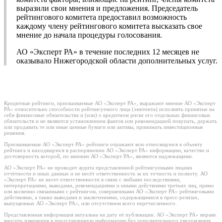
выразили свои мнения и предложения. Председатель
рейтингового комитета предоставил возможность
каждому члену рейтингового комитета высказать свое
мнение до начала процедуры голосования.
АО «Эксперт РА» в течение последних 12 месяцев не
оказывало Нижегородской области дополнительных услуг.
Кредитные рейтинги, присваиваемые АО «Эксперт РА», выражают мнение АО «Эксперт
РА» относительно способности рейтингуемого лица (эмитента) исполнять принятые на
себя финансовые обязательства и (или) о кредитном риске его отдельных финансовых
обязательств и не являются установлением фактов или рекомендацией покупать, держать
или продавать те или иные ценные бумаги или активы, принимать инвестиционные
решения.
Присваиваемые АО «Эксперт РА» рейтинги отражают всю относящуюся к объекту
рейтинга и находящуюся в распоряжении АО «Эксперт РА» информацию, качество и
достоверность которой, по мнению АО «Эксперт РА», являются надлежащими.
АО «Эксперт РА» не проводит аудита представленной рейтингуемыми лицами
отчётности и иных данных и не несёт ответственность за их точность и полноту. АО
«Эксперт РА» не несет ответственности в связи с любыми последствиями,
интерпретациями, выводами, рекомендациями и иными действиями третьих лиц, прямо
или косвенно связанными с рейтингом, совершенными АО «Эксперт РА» рейтинговыми
действиями, а также выводами и заключениями, содержащимися в пресс-релизах,
выпущенных АО «Эксперт РА», или отсутствием всего перечисленного.
Представленная информация актуальна на дату её публикации. АО «Эксперт РА» вправе
вносить изменения в представленную информацию без дополнительного уведомления,