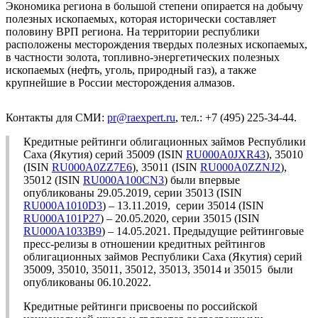
Экономика региона в большой степени опирается на добычу
полезных ископаемых, которая исторически составляет
половину ВРП региона. На территории республики
расположены месторождения твердых полезных ископаемых,
в частности золота, топливно-энергетических полезных
ископаемых (нефть, уголь, природный газ), а также
крупнейшие в России месторождения алмазов.
Контакты для СМИ:
pr@raexpert.ru
, тел.: +7 (495) 225-34-44.
Кредитные рейтинги облигационных займов Республики
Саха (Якутия) серий 35009 (ISIN
RU000A0JXR43
), 35010
(ISIN
RU000A0ZZ7E6
), 35011 (ISIN
RU000A0ZZNJ2
),
35012 (ISIN
RU000A100CN3
) были впервые
опубликованы 29.05.2019, серии 35013 (ISIN
RU000A1010D3
) – 13.11.2019, серии 35014 (ISIN
RU000A101P27
) – 20.05.2020, серии 35015 (ISIN
RU000A1033B9
) – 14.05.2021. Предыдущие рейтинговые
пресс-релизы в отношении кредитных рейтингов
облигационных займов Республики Саха (Якутия) серий
35009, 35010, 35011, 35012, 35013, 35014 и 35015 были
опубликованы 06.10.2022.
Кредитные рейтинги присвоены по российской