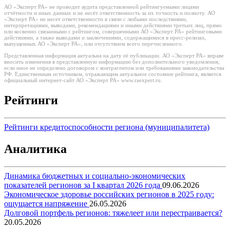
АО «Эксперт РА» не проводит аудита представленной рейтингуемыми лицами
отчётности и иных данных и не несёт ответственность за их точность и полноту. АО
«Эксперт РА» не несет ответственности в связи с любыми последствиями,
интерпретациями, выводами, рекомендациями и иными действиями третьих лиц, прямо
или косвенно связанными с рейтингом, совершенными АО «Эксперт РА» рейтинговыми
действиями, а также выводами и заключениями, содержащимися в пресс-релизах,
выпущенных АО «Эксперт РА», или отсутствием всего перечисленного.
Представленная информация актуальна на дату её публикации. АО «Эксперт РА» вправе
вносить изменения в представленную информацию без дополнительного уведомления,
если иное не определено договором с контрагентом или требованиями законодательства
РФ. Единственным источником, отражающим актуальное состояние рейтинга, является
официальный интернет-сайт АО «Эксперт РА» www.raexpert.ru.
Рейтинги
Рейтинги кредитоспособности региона (муниципалитета)
Аналитика
Динамика бюджетных и социально-экономических
показателей регионов за I квартал 2026 года
09.06.2026
Экономическое здоровье российских регионов в 2025 году:
ощущается напряжение
26.05.2026
Долговой портфель регионов: тяжелеет или перестраивается?
20.05.2026