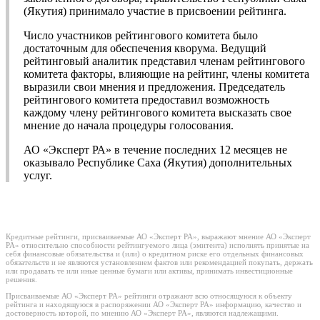
(Якутия) принимало участие в присвоении рейтинга.
Число участников рейтингового комитета было
достаточным для обеспечения кворума. Ведущий
рейтинговый аналитик представил членам рейтингового
комитета факторы, влияющие на рейтинг, члены комитета
выразили свои мнения и предложения. Председатель
рейтингового комитета предоставил возможность
каждому члену рейтингового комитета высказать свое
мнение до начала процедуры голосования.
АО «Эксперт РА» в течение последних 12 месяцев не
оказывало Республике Саха (Якутия) дополнительных
услуг.
Кредитные рейтинги, присваиваемые АО «Эксперт РА», выражают мнение АО «Эксперт
РА» относительно способности рейтингуемого лица (эмитента) исполнять принятые на
себя финансовые обязательства и (или) о кредитном риске его отдельных финансовых
обязательств и не являются установлением фактов или рекомендацией покупать, держать
или продавать те или иные ценные бумаги или активы, принимать инвестиционные
решения.
Присваиваемые АО «Эксперт РА» рейтинги отражают всю относящуюся к объекту
рейтинга и находящуюся в распоряжении АО «Эксперт РА» информацию, качество и
достоверность которой, по мнению АО «Эксперт РА», являются надлежащими.