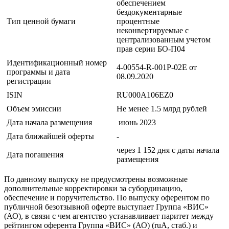
обеспечением
бездокументарные
Тип ценной бумаги
процентные
неконвертируемые с
централизованным учетом
прав серии БО-П04
Идентификационный номер
4-00554-R-001P-02E от
программы и дата
08.09.2020
регистрации
ISIN
RU000A106EZ0
Объем эмиссии
Не менее 1.5 млрд рублей
Дата начала размещения
июнь 2023
Дата ближайшей оферты
-
через 1 152 дня с даты начала
Дата погашения
размещения
По данному выпуску не предусмотрены возможные
дополнительные корректировки за субординацию,
обеспечение и поручительство. По выпуску оферентом по
публичной безотзывной оферте выступает Группа «ВИС»
(АО), в связи с чем агентство устанавливает паритет между
рейтингом оферента Группа «ВИС» (АО) (ruA, стаб.) и