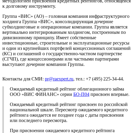
методологией присвоения кредитных рейтингов, относящейся
к долговому инструменту.
Группа «ВИС» (АО) – головная компания инфраструктурного
холдинга Группа «ВИС», консолидирующая дочерние
субхолдинговые и операционные компании. Группа является
вертикально интегрированным холдингом, построенным по
дивизионному принципу. Имеет собственные
инвестиционные, строительные и эксплуатационные ресурсы
и один из крупнейших портфелей концессионных соглашений
(КС) и соглашений о государственно-частном партнерстве
(СГЧП), где концессионерами или частными партнерами
выступают дочерние компании Группы.
Контакты для СМИ:
pr@raexpert.ru
, тел.: +7 (495) 225-34-44.
Ожидаемый кредитный рейтинг облигационного займа
ООО «ВИС ФИНАНС» серии
БО-П04
присвоен впервые.
Ожидаемый кредитный рейтинг присвоен по российской
национальной шкале. Пересмотр ожидаемого кредитного
рейтинга ожидается не позднее года с даты присвоения
или последнего пересмотра.
При присвоении ожидаемого кредитного рейтинга