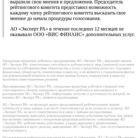
выразили свои мнения и предложения. Председатель
рейтингового комитета предоставил возможность
каждому члену рейтингового комитета высказать свое
мнение до начала процедуры голосования.
АО «Эксперт РА» в течение последних 12 месяцев не
оказывало ООО «ВИС ФИНАНС» дополнительных услуг.
Ожидаемые кредитные рейтинги, присваиваемые АО «Эксперт РА», выражают мнение
АО «Эксперт РА» относительно способности рейтингуемого лица (эмитента) исполнять
принятые на себя финансовые обязательства и (или) о кредитном риске его отдельных
финансовых обязательств, планируемых к выпуску, и не являются установлением фактов
или рекомендацией покупать те или иные ценные бумаги, планируемые к выпуску,
принимать инвестиционные решения.
Присваиваемые АО «Эксперт РА» ожидаемые кредитные рейтинги отражают всю
относящуюся к объекту ожидаемого кредитного рейтинга и находящуюся в
распоряжении АО «Эксперт РА» информацию, качество и достоверность которой, по
мнению АО «Эксперт РА», являются надлежащими.
АО «Эксперт РА» не проводит аудита представленной рейтингуемыми лицами
отчётности и иных данных и не несёт ответственность за их точность и полноту. АО
«Эксперт РА» не несет ответственности в связи с любыми последствиями,
интерпретациями, выводами, рекомендациями и иными действиями третьих лиц, прямо
или косвенно связанными с ожидаемым кредитным рейтингом, совершенными АО
«Эксперт РА» рейтинговыми действиями, а также выводами и заключениями,
содержащимися в пресс-релизах, выпущенных АО «Эксперт РА», или отсутствием всего
перечисленного.
Представленная информация актуальна на дату её публикации. АО «Эксперт РА» вправе