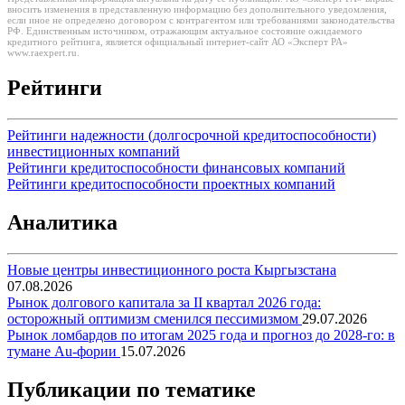
вносить изменения в представленную информацию без дополнительного уведомления,
если иное не определено договором с контрагентом или требованиями законодательства
РФ. Единственным источником, отражающим актуальное состояние ожидаемого
кредитного рейтинга, является официальный интернет-сайт АО «Эксперт РА»
www.raexpert.ru.
Рейтинги
Рейтинги надежности (долгосрочной кредитоспособности)
инвестиционных компаний
Рейтинги кредитоспособности финансовых компаний
Рейтинги кредитоспособности проектных компаний
Аналитика
Новые центры инвестиционного роста Кыргызстана
07.08.2026
Рынок долгового капитала за II квартал 2026 года:
осторожный оптимизм сменился пессимизмом
29.07.2026
Рынок ломбардов по итогам 2025 года и прогноз до 2028-го: в
тумане Au-фории
15.07.2026
Публикации по тематике