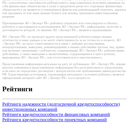
РА» относительно способности рейтингуемого лица (эмитента) исполнять принятые на
себя финансовые обязательства и (или) о кредитном риске его отдельных финансовых
обязательств и не являются установлением фактов или рекомендацией покупать, держать
или продавать те или иные ценные бумаги или активы, принимать инвестиционные
решения.
Присваиваемые АО «Эксперт РА» рейтинги отражают всю относящуюся к объекту
рейтинга и находящуюся в распоряжении АО «Эксперт РА» информацию, качество и
достоверность которой, по мнению АО «Эксперт РА», являются надлежащими.
АО «Эксперт РА» не проводит аудита представленной рейтингуемыми лицами
отчётности и иных данных и не несёт ответственность за их точность и полноту. АО
«Эксперт РА» не несет ответственности в связи с любыми последствиями,
интерпретациями, выводами, рекомендациями и иными действиями третьих лиц, прямо
или косвенно связанными с рейтингом, совершенными АО «Эксперт РА» рейтинговыми
действиями, а также выводами и заключениями, содержащимися в пресс-релизах,
выпущенных АО «Эксперт РА», или отсутствием всего перечисленного.
Представленная информация актуальна на дату её публикации. АО «Эксперт РА» вправе
вносить изменения в представленную информацию без дополнительного уведомления,
если иное не определено договором с контрагентом или требованиями законодательства
РФ. Единственным источником, отражающим актуальное состояние рейтинга, является
официальный интернет-сайт АО «Эксперт РА» www.raexpert.ru.
Рейтинги
Рейтинги надежности (долгосрочной кредитоспособности)
инвестиционных компаний
Рейтинги кредитоспособности финансовых компаний
Рейтинги кредитоспособности проектных компаний