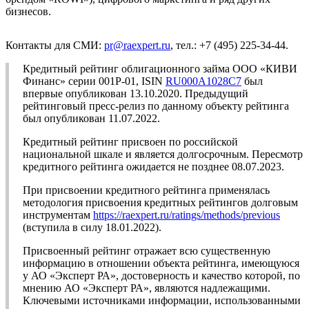
бизнесов.
Контакты для СМИ:
pr@raexpert.ru
, тел.: +7 (495) 225-34-44.
Кредитный рейтинг облигационного займа ООО «КИВИ
Финанс» серии 001Р-01, ISIN
RU000A1028C7
был
впервые опубликован 13.10.2020. Предыдущий
рейтинговый пресс-релиз по данному объекту рейтинга
был опубликован 11.07.2022.
Кредитный рейтинг присвоен по российской
национальной шкале и является долгосрочным. Пересмотр
кредитного рейтинга ожидается не позднее 08.07.2023.
При присвоении кредитного рейтинга применялась
методология присвоения кредитных рейтингов долговым
инструментам
https://raexpert.ru/ratings/methods/previous
(вступила в силу 18.01.2022).
Присвоенный рейтинг отражает всю существенную
информацию в отношении объекта рейтинга, имеющуюся
у АО «Эксперт РА», достоверность и качество которой, по
мнению АО «Эксперт РА», являются надлежащими.
Ключевыми источниками информации, использованными