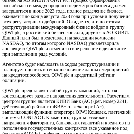
бизнес на АО КИВИ и QIWI Plc. Процесс формирования
российского и международного периметров бизнеса должен
завершиться в июне 2023 года, полное разделение бизнеса
ожидается до конца августа 2023 года при условии получения
всех регуляторных одобрений. Ожидается, что по итогам
реструктуризации международный бизнес войдет в группу
QIWI plc, а российский бизнес консолидируется в АО КИВИ.
Данный план был представлен на заседании комиссии
NASDAQ, по итогам которого NASDAQ удовлетворила
апелляцию QIWI plc и отменила свое решение о делистинге
при выполнении ряда условий.
Агентство будет наблюдать за ходом реструктуризации и
планирует оценить возможное влияние данных мероприятий
на кредитоспособность QIWI plc и кредитный рейтинг
облигаций.
QIWI plc представляет собой группу компаний, которая
консолидирует разные направления деятельности. Расчетным
центром группы является КИВИ Банк (АО) (рег. номер 2241,
действующий рейтинг ruBBB+ от «Эксперт РА»),
выполняющий функции оператора QIWI Кошелек, платежной
системы CONTACT. Кроме того, группа развивает
направления факторинга, банковских гарантий и кредитов на
исполнение государственных контрактов (все указанное под
брендом «ROWI»), цифрового маркетинга и ряд других