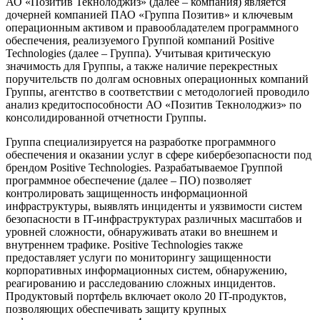
АО «Позитив Текнолоджиз» (далее – компания) является
дочерней компанией ПАО «Группа Позитив» и ключевым
операционным активом и правообладателем программного
обеспечения, реализуемого Группой компаний Positive
Technologies (далее – Группа). Учитывая критическую
значимость для Группы, а также наличие перекрестных
поручительств по долгам основных операционных компаний
Группы, агентство в соответствии с методологией проводило
анализ кредитоспособности АО «Позитив Текнолоджиз» по
консолидированной отчетности Группы.
Группа специализируется на разработке программного
обеспечения и оказании услуг в сфере кибербезопасности под
брендом Positive Technologies. Разрабатываемое Группой
программное обеспечение (далее – ПО) позволяет
контролировать защищенность информационной
инфраструктуры, выявлять инциденты и уязвимости систем
безопасности в IT-инфраструктурах различных масштабов и
уровней сложности, обнаруживать атаки во внешнем и
внутреннем трафике. Positive Technologies также
предоставляет услуги по мониторингу защищенности
корпоративных информационных систем, обнаружению,
реагированию и расследованию сложных инцидентов.
Продуктовый портфель включает около 20 IT-продуктов,
позволяющих обеспечивать защиту крупных