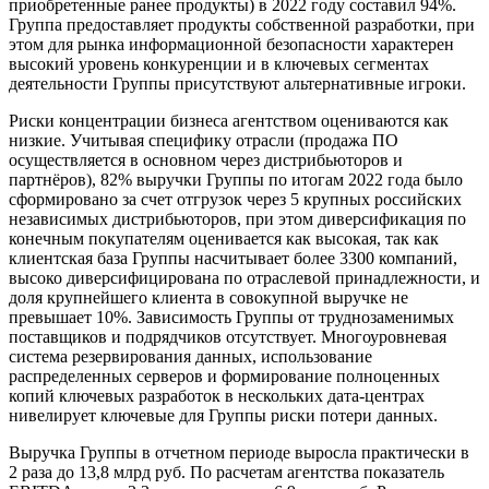
приобретенные ранее продукты) в 2022 году составил 94%.
Группа предоставляет продукты собственной разработки, при
этом для рынка информационной безопасности характерен
высокий уровень конкуренции и в ключевых сегментах
деятельности Группы присутствуют альтернативные игроки.
Риски концентрации бизнеса агентством оцениваются как
низкие. Учитывая специфику отрасли (продажа ПО
осуществляется в основном через дистрибьюторов и
партнёров), 82% выручки Группы по итогам 2022 года было
сформировано за счет отгрузок через 5 крупных российских
независимых дистрибьюторов, при этом диверсификация по
конечным покупателям оценивается как высокая, так как
клиентская база Группы насчитывает более 3300 компаний,
высоко диверсифицирована по отраслевой принадлежности, и
доля крупнейшего клиента в совокупной выручке не
превышает 10%. Зависимость Группы от труднозаменимых
поставщиков и подрядчиков отсутствует. Многоуровневая
система резервирования данных, использование
распределенных серверов и формирование полноценных
копий ключевых разработок в нескольких дата-центрах
нивелирует ключевые для Группы риски потери данных.
Выручка Группы в отчетном периоде выросла практически в
2 раза до 13,8 млрд руб. По расчетам агентства показатель