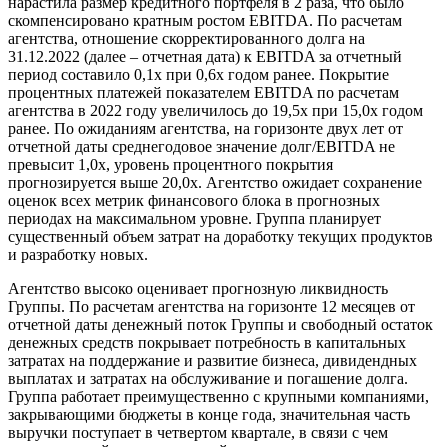
нарастила размер кредитного портфеля в 2 раза, что было
скомпенсировано кратным ростом EBITDA. По расчетам
агентства, отношение скорректированного долга на
31.12.2022 (далее – отчетная дата) к EBITDA за отчетный
период составило 0,1х при 0,6х годом ранее. Покрытие
процентных платежей показателем EBITDA по расчетам
агентства в 2022 году увеличилось до 19,5х при 15,0х годом
ранее. По ожиданиям агентства, на горизонте двух лет от
отчетной даты среднегодовое значение долг/EBITDA не
превысит 1,0х, уровень процентного покрытия
прогнозируется выше 20,0х. Агентство ожидает сохранение
оценок всех метрик финансового блока в прогнозных
периодах на максимальном уровне. Группа планирует
существенный объем затрат на доработку текущих продуктов
и разработку новых.
Агентство высоко оценивает прогнозную ликвидность
Группы. По расчетам агентства на горизонте 12 месяцев от
отчетной даты денежный поток Группы и свободный остаток
денежных средств покрывает потребность в капитальных
затратах на поддержание и развитие бизнеса, дивидендных
выплатах и затратах на обслуживание и погашение долга.
Группа работает преимущественно с крупными компаниями,
закрывающими бюджеты в конце года, значительная часть
выручки поступает в четвертом квартале, в связи с чем