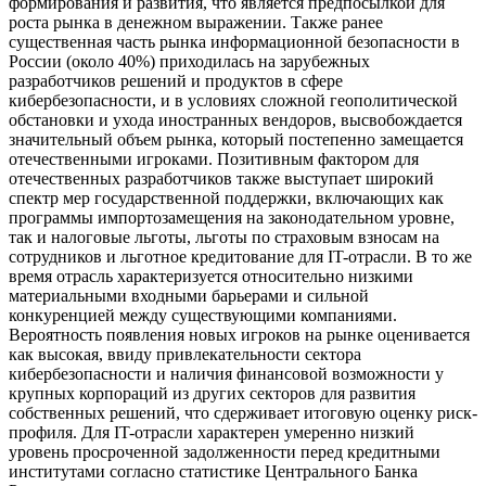
формирования и развития, что является предпосылкой для
роста рынка в денежном выражении. Также ранее
существенная часть рынка информационной безопасности в
России (около 40%) приходилась на зарубежных
разработчиков решений и продуктов в сфере
кибербезопасности, и в условиях сложной геополитической
обстановки и ухода иностранных вендоров, высвобождается
значительный объем рынка, который постепенно замещается
отечественными игроками. Позитивным фактором для
отечественных разработчиков также выступает широкий
спектр мер государственной поддержки, включающих как
программы импортозамещения на законодательном уровне,
так и налоговые льготы, льготы по страховым взносам на
сотрудников и льготное кредитование для IT-отрасли. В то же
время отрасль характеризуется относительно низкими
материальными входными барьерами и сильной
конкуренцией между существующими компаниями.
Вероятность появления новых игроков на рынке оценивается
как высокая, ввиду привлекательности сектора
кибербезопасности и наличия финансовой возможности у
крупных корпораций из других секторов для развития
собственных решений, что сдерживает итоговую оценку риск-
профиля. Для IT-отрасли характерен умеренно низкий
уровень просроченной задолженности перед кредитными
институтами согласно статистике Центрального Банка