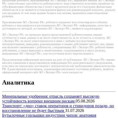
Кредитные рейтинги, присваиваемые АО «Эксперт РА», выражают мнение АО «Эксперт
РА» относительно способности рейтингуемого лица (эмитента) исполнять принятые на
себя финансовые обязательства и (или) о кредитном риске его отдельных финансовых
обязательств и не являются установлением фактов или рекомендацией покупать, держать
или продавать те или иные ценные бумаги или активы, принимать инвестиционные
решения.
Присваиваемые АО «Эксперт РА» рейтинги отражают всю относящуюся к объекту
рейтинга и находящуюся в распоряжении АО «Эксперт РА» информацию, качество и
достоверность которой, по мнению АО «Эксперт РА», являются надлежащими.
АО «Эксперт РА» не проводит аудита представленной рейтингуемыми лицами
отчётности и иных данных и не несёт ответственность за их точность и полноту. АО
«Эксперт РА» не несет ответственности в связи с любыми последствиями,
интерпретациями, выводами, рекомендациями и иными действиями третьих лиц, прямо
или косвенно связанными с рейтингом, совершенными АО «Эксперт РА» рейтинговыми
действиями, а также выводами и заключениями, содержащимися в пресс-релизах,
выпущенных АО «Эксперт РА», или отсутствием всего перечисленного.
Представленная информация актуальна на дату её публикации. АО «Эксперт РА» вправе
вносить изменения в представленную информацию без дополнительного уведомления,
если иное не определено договором с контрагентом или требованиями законодательства
РФ. Единственным источником, отражающим актуальное состояние рейтинга, является
официальный интернет-сайт АО «Эксперт РА» www.raexpert.ru.
Аналитика
Минеральные удобрения: отрасль сохраняет высокую
устойчивость вопреки внешним рискам
05.08.2026
Транспорт: «дно» ставок операторов и стивидоров позади, но
восстановление не будет быстрым
31.07.2026
Бутылочные горлышки индустрии чипов: анатомия