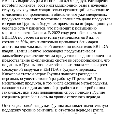
EBITDA вырос 2,3 раза и составил 6,9 млрд руб. Расширение
портфеля клиентов, рост инсталляционной базы в дочерних
структурах крупных холдинговых организаций и ежегодные
отчисления по продлениям и обновлениям уже внедренных
продуктов позволяют постоянно наращивать долю продуктов
и сервисов Группы в бюджетах проектов на информационную
безопасность у клиентов, что приводит к повышению
маржинальности бизнеса. В 2022 году рентабельность по
EBITDA по расчетам агентства увеличилась на 8 п.п. и
составила 50%, что значительно превышает бенчмарки
агентства для максимальной оценки по показателю EBITDA
margin. Планы Positive Technologies предусматривают
дальнейшее увеличение числа продуктов на одного клиента и
предоставление комплексных систем кибербезопасности, что
по данным Группы позволит обеспечить значительный рост
совокупной выручки и EBITDA в будущих периодах.
Ключевой статьей затрат Группы являются расходы на
персонал, осуществляющий разработку IT-решений. Три
масштабных продукта, в том числе сложные мета-продукты,
находятся на стадии активной разработки и настройки под
заказчиков, при этом повышенный спрос позволит Группе
сохранить рентабельность на уровне отчетного периода.
Оценка долговой нагрузки Группы оказывает значительную
поддержку уровню рейтинга. В отчетном периоде Группа