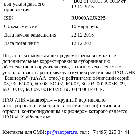
4B02-01-00013-A-001P от
выпуска и дата его
13.12.2016
присвоения
ISIN
RU000A0JX2P5
Объем эмиссии
10 млрд руб.
Дата начала размещения
22.12.2016
Дата погашения
12.12.2024
По данным выпускам не предусмотрены возможные
дополнительные корректировки за субординацию,
обеспечение и поручительство, в связи с чем агентство
устанавливает паритет между текущим рейтингом ПАО АНК
"Башнефть" (ruAAA, стаб.) и рейтингами облигаций серий
08, 06, БО-05, БО-08, БО-02, БО-07, БО-03, 001P-03R, 09,
БО-10, 07, БО-09, 001P-02R, БО-04 и 001P-01R.
ПАО АНК «Башнефть» – крупный вертикально
интегрированный холдинг в российской нефтегазовой
отрасли, контролирующим акционером которого является
ПАО «НК «Роснефть».
Контакты для СМИ:
pr@raexpert.ru
, тел.: +7 (495) 225-34-44.