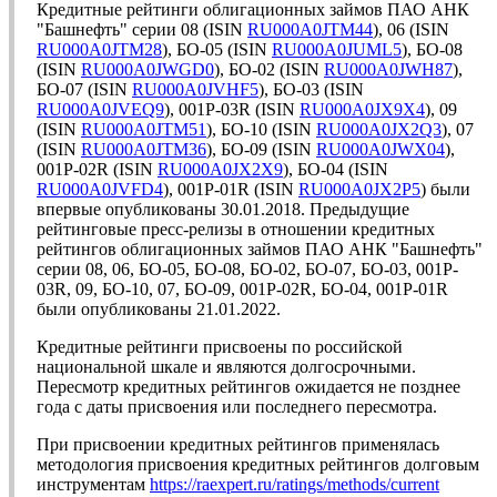
Кредитные рейтинги облигационных займов ПАО АНК
"Башнефть" серии 08 (ISIN
RU000A0JTM44
), 06 (ISIN
RU000A0JTM28
), БО-05 (ISIN
RU000A0JUML5
), БО-08
(ISIN
RU000A0JWGD0
), БО-02 (ISIN
RU000A0JWH87
),
БО-07 (ISIN
RU000A0JVHF5
), БО-03 (ISIN
RU000A0JVEQ9
), 001P-03R (ISIN
RU000A0JX9X4
), 09
(ISIN
RU000A0JTM51
), БО-10 (ISIN
RU000A0JX2Q3
), 07
(ISIN
RU000A0JTM36
), БО-09 (ISIN
RU000A0JWX04
),
001P-02R (ISIN
RU000A0JX2X9
), БО-04 (ISIN
RU000A0JVFD4
), 001P-01R (ISIN
RU000A0JX2P5
) были
впервые опубликованы 30.01.2018. Предыдущие
рейтинговые пресс-релизы в отношении кредитных
рейтингов облигационных займов ПАО АНК "Башнефть"
серии 08, 06, БО-05, БО-08, БО-02, БО-07, БО-03, 001P-
03R, 09, БО-10, 07, БО-09, 001P-02R, БО-04, 001P-01R
были опубликованы 21.01.2022.
Кредитные рейтинги присвоены по российской
национальной шкале и являются долгосрочными.
Пересмотр кредитных рейтингов ожидается не позднее
года с даты присвоения или последнего пересмотра.
При присвоении кредитных рейтингов применялась
методология присвоения кредитных рейтингов долговым
инструментам
https://raexpert.ru/ratings/methods/current