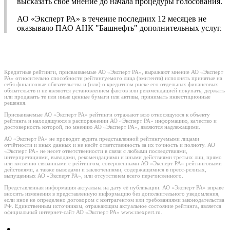
высказать свое мнение до начала процедуры голосования.
АО «Эксперт РА» в течение последних 12 месяцев не
оказывало ПАО АНК "Башнефть" дополнительных услуг.
Кредитные рейтинги, присваиваемые АО «Эксперт РА», выражают мнение АО «Эксперт
РА» относительно способности рейтингуемого лица (эмитента) исполнять принятые на
себя финансовые обязательства и (или) о кредитном риске его отдельных финансовых
обязательств и не являются установлением фактов или рекомендацией покупать, держать
или продавать те или иные ценные бумаги или активы, принимать инвестиционные
решения.
Присваиваемые АО «Эксперт РА» рейтинги отражают всю относящуюся к объекту
рейтинга и находящуюся в распоряжении АО «Эксперт РА» информацию, качество и
достоверность которой, по мнению АО «Эксперт РА», являются надлежащими.
АО «Эксперт РА» не проводит аудита представленной рейтингуемыми лицами
отчётности и иных данных и не несёт ответственность за их точность и полноту. АО
«Эксперт РА» не несет ответственности в связи с любыми последствиями,
интерпретациями, выводами, рекомендациями и иными действиями третьих лиц, прямо
или косвенно связанными с рейтингом, совершенными АО «Эксперт РА» рейтинговыми
действиями, а также выводами и заключениями, содержащимися в пресс-релизах,
выпущенных АО «Эксперт РА», или отсутствием всего перечисленного.
Представленная информация актуальна на дату её публикации. АО «Эксперт РА» вправе
вносить изменения в представленную информацию без дополнительного уведомления,
если иное не определено договором с контрагентом или требованиями законодательства
РФ. Единственным источником, отражающим актуальное состояние рейтинга, является
официальный интернет-сайт АО «Эксперт РА» www.raexpert.ru.