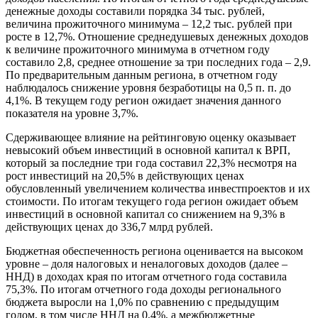
денежные доходы составили порядка 34 тыс. рублей,
величина прожиточного минимума – 12,2 тыс. рублей при
росте в 12,7%. Отношение среднедушевых денежных доходов
к величине прожиточного минимума в отчетном году
составило 2,8, среднее отношение за три последних года – 2,9.
По предварительным данным региона, в отчетном году
наблюдалось снижение уровня безработицы на 0,5 п. п. до
4,1%. В текущем году регион ожидает значения данного
показателя на уровне 3,7%.
Сдерживающее влияние на рейтинговую оценку оказывает
невысокий объем инвестиций в основной капитал к ВРП,
который за последние три года составил 22,3% несмотря на
рост инвестиций на 20,5% в действующих ценах
обусловленный увеличением количества инвестпроектов и их
стоимости. По итогам текущего года регион ожидает объем
инвестиций в основной капитал со снижением на 9,3% в
действующих ценах до 336,7 млрд рублей.
Бюджетная обеспеченность региона оценивается на высоком
уровне – доля налоговых и неналоговых доходов (далее –
ННД) в доходах края по итогам отчетного года составила
75,3%. По итогам отчетного года доходы регионального
бюджета выросли на 1,0% по сравнению с предыдущим
годом, в том числе ННД на 0,4%, а межбюджетные