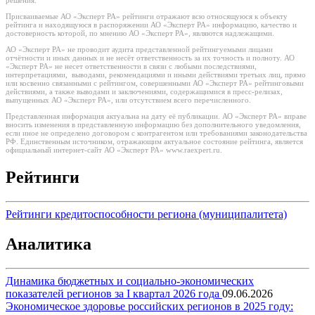
решения.
Присваиваемые АО «Эксперт РА» рейтинги отражают всю относящуюся к объекту
рейтинга и находящуюся в распоряжении АО «Эксперт РА» информацию, качество и
достоверность которой, по мнению АО «Эксперт РА», являются надлежащими.
АО «Эксперт РА» не проводит аудита представленной рейтингуемыми лицами
отчётности и иных данных и не несёт ответственность за их точность и полноту. АО
«Эксперт РА» не несет ответственности в связи с любыми последствиями,
интерпретациями, выводами, рекомендациями и иными действиями третьих лиц, прямо
или косвенно связанными с рейтингом, совершенными АО «Эксперт РА» рейтинговыми
действиями, а также выводами и заключениями, содержащимися в пресс-релизах,
выпущенных АО «Эксперт РА», или отсутствием всего перечисленного.
Представленная информация актуальна на дату её публикации. АО «Эксперт РА» вправе
вносить изменения в представленную информацию без дополнительного уведомления,
если иное не определено договором с контрагентом или требованиями законодательства
РФ. Единственным источником, отражающим актуальное состояние рейтинга, является
официальный интернет-сайт АО «Эксперт РА» www.raexpert.ru.
Рейтинги
Рейтинги кредитоспособности региона (муниципалитета)
Аналитика
Динамика бюджетных и социально-экономических
показателей регионов за I квартал 2026 года
09.06.2026
Экономическое здоровье российских регионов в 2025 году: