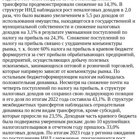
трансферты продемонстрировали снижение на 14,3%. В
структуре ННД наблюдался рост неналоговых доходов в 2,0
раза, что было вызвано увеличением в 5,5 раз доходов от
использования имущества, находящегося в государственной и
муниципальной собственности и снижение налоговых
доходов на 3,1% в результате уменьшения поступлений по
налогу на прибыль на 24,3%. Снижение поступлений по
налогу на прибыль связано с ухудшением конъюнктуры
рынка, т. к. более 60% налога на прибыль в краевом бюджете
формируется за счет прибыли обрабатывающих предприятий,
предприятий, осуществляющих добычу полезных
ископаемых, занимающихся оптовой и розничной торговлей,
которые напрямую зависят от конъюнктуры рынка. По
остальным бюджетоформирующим налогам наблюдалась
положительная динамика. Несмотря на снижение почти на
четверть поступлений по налогу на прибыль, в структуре
налоговых доходов он сохранил свою лидирующую позиции
и его доля по итогам 2022 года составила 43,1%. В структуре
межбюджетных трансфертов наблюдалась отрицательная
динамика по всем видам трансфертов, кроме субсидий,
которые приросли на 23,5%. Доходная часть краевого бюджета
была подвержена умеренным рискам: долю 10 крупнейших
налогоплательщиков в отчетном году пришлось 33,0%
налоговых доходов. По итогам 2023 года у региона ожидания
по поступлениям ННД сдержанные, прогнозируется рост