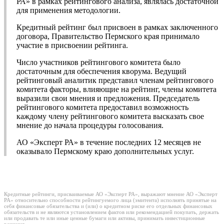
РА» в рамках рейтингового анализа, являлась достаточной
для применения методологии.
Кредитный рейтинг был присвоен в рамках заключенного
договора, Правительство Пермского края принимало
участие в присвоении рейтинга.
Число участников рейтингового комитета было
достаточным для обеспечения кворума. Ведущий
рейтинговый аналитик представил членам рейтингового
комитета факторы, влияющие на рейтинг, члены комитета
выразили свои мнения и предложения. Председатель
рейтингового комитета предоставил возможность
каждому члену рейтингового комитета высказать свое
мнение до начала процедуры голосования.
АО «Эксперт РА» в течение последних 12 месяцев не
оказывало Пермскому краю дополнительных услуг.
Кредитные рейтинги, присваиваемые АО «Эксперт РА», выражают мнение АО «Эксперт
РА» относительно способности рейтингуемого лица (эмитента) исполнять принятые на
себя финансовые обязательства и (или) о кредитном риске его отдельных финансовых
обязательств и не являются установлением фактов или рекомендацией покупать, держать
или продавать те или иные ценные бумаги или активы, принимать инвестиционные