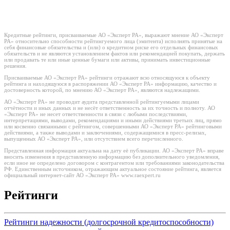
Кредитные рейтинги, присваиваемые АО «Эксперт РА», выражают мнение АО «Эксперт
РА» относительно способности рейтингуемого лица (эмитента) исполнять принятые на
себя финансовые обязательства и (или) о кредитном риске его отдельных финансовых
обязательств и не являются установлением фактов или рекомендацией покупать, держать
или продавать те или иные ценные бумаги или активы, принимать инвестиционные
решения.
Присваиваемые АО «Эксперт РА» рейтинги отражают всю относящуюся к объекту
рейтинга и находящуюся в распоряжении АО «Эксперт РА» информацию, качество и
достоверность которой, по мнению АО «Эксперт РА», являются надлежащими.
АО «Эксперт РА» не проводит аудита представленной рейтингуемыми лицами
отчётности и иных данных и не несёт ответственность за их точность и полноту. АО
«Эксперт РА» не несет ответственности в связи с любыми последствиями,
интерпретациями, выводами, рекомендациями и иными действиями третьих лиц, прямо
или косвенно связанными с рейтингом, совершенными АО «Эксперт РА» рейтинговыми
действиями, а также выводами и заключениями, содержащимися в пресс-релизах,
выпущенных АО «Эксперт РА», или отсутствием всего перечисленного.
Представленная информация актуальна на дату её публикации. АО «Эксперт РА» вправе
вносить изменения в представленную информацию без дополнительного уведомления,
если иное не определено договором с контрагентом или требованиями законодательства
РФ. Единственным источником, отражающим актуальное состояние рейтинга, является
официальный интернет-сайт АО «Эксперт РА» www.raexpert.ru
Рейтинги
Рейтинги надежности (долгосрочной кредитоспособности)