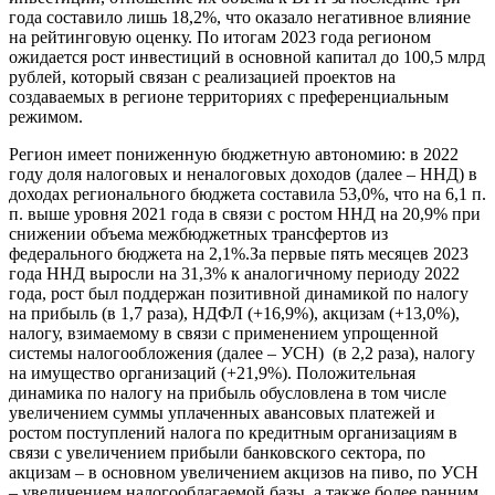
года составило лишь 18,2%, что оказало негативное влияние
на рейтинговую оценку. По итогам 2023 года регионом
ожидается рост инвестиций в основной капитал до 100,5 млрд
рублей, который связан с реализацией проектов на
создаваемых в регионе территориях с преференциальным
режимом.
Регион имеет пониженную бюджетную автономию: в 2022
году доля налоговых и неналоговых доходов (далее – ННД) в
доходах регионального бюджета составила 53,0%, что на 6,1 п.
п. выше уровня 2021 года в связи с ростом ННД на 20,9% при
снижении объема межбюджетных трансфертов из
федерального бюджета на 2,1%.За первые пять месяцев 2023
года ННД выросли на 31,3% к аналогичному периоду 2022
года, рост был поддержан позитивной динамикой по налогу
на прибыль (в 1,7 раза), НДФЛ (+16,9%), акцизам (+13,0%),
налогу, взимаемому в связи с применением упрощенной
системы налогообложения (далее – УСН) (в 2,2 раза), налогу
на имущество организаций (+21,9%). Положительная
динамика по налогу на прибыль обусловлена в том числе
увеличением суммы уплаченных авансовых платежей и
ростом поступлений налога по кредитным организациям в
связи с увеличением прибыли банковского сектора, по
акцизам – в основном увеличением акцизов на пиво, по УСН
– увеличением налогооблагаемой базы, а также более ранним