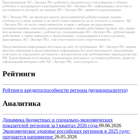
Присваиваемые АО «Эксперт РА» рейтинги отражают всю относящуюся к объекту
рейтинга и находящуюся в распоряжении АО «Эксперт РА» информацию, качество и
достоверность которой, по мнению АО «Эксперт РА», являются надлежащими.
АО «Эксперт РА» не проводит аудита представленной рейтингуемыми лицами
отчётности и иных данных и не несёт ответственность за их точность и полноту. АО
«Эксперт РА» не несет ответственности в связи с любыми последствиями,
интерпретациями, выводами, рекомендациями и иными действиями третьих лиц, прямо
или косвенно связанными с рейтингом, совершенными АО «Эксперт РА» рейтинговыми
действиями, а также выводами и заключениями, содержащимися в пресс-релизах,
выпущенных АО «Эксперт РА», или отсутствием всего перечисленного.
Представленная информация актуальна на дату её публикации. АО «Эксперт РА» вправе
вносить изменения в представленную информацию без дополнительного уведомления,
если иное не определено договором с контрагентом или требованиями законодательства
РФ. Единственным источником, отражающим актуальное состояние рейтинга, является
официальный интернет-сайт АО «Эксперт РА» www.raexpert.ru
Рейтинги
Рейтинги кредитоспособности региона (муниципалитета)
Аналитика
Динамика бюджетных и социально-экономических
показателей регионов за I квартал 2026 года
09.06.2026
Экономическое здоровье российских регионов в 2025 году:
ощущается напряжение
26.05.2026