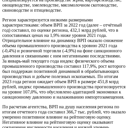
овощеводстве, хмелеводстве, мясомолочном скотоводстве,
свиноводстве и птицеводстве.
Регион характеризуется низкими размерными
характеристиками: объем ВРП за 2022 год (далее – отчётный
год) составил, по оценке региона, 432,1 млрд рублей, что в
сопоставимых ценах на 1,9% ниже уровня 2021 года.
Отрицательное влияние на динамику ВРП оказало снижение
объема промышленного производства к уровню 2021 года
(-0,4%) и розничной торговли (-4,9%) на фоне санкционного
давления и связанными с ним негативными последствиями.
За январь-май текущего года индекс физического объема
промышленного производства составил 117,9%, рост которого
был поддержан позитивной динамикой в обрабатывающих
производствах и добыче полезных ископаемых. По итогам
2023 года регион ожидает объем ВРП в размере 451,8 млрд
рублей, индекс промышленного производства прогнозируется
на уровне 107,0%, что обусловлено адаптацией экономики к
санкционному давлению и налаживанию импортозамещения.
По расчетам агентства, ВРП на душу населения региона по
итогам отчетного года составил 366,7 тыс. рублей, что оказало
умеренно позитивное влияние на рейтинговую оценку.
Негативное влияние на рейтинговую оценку оказывают
сокращение численности населения и низкий уровень