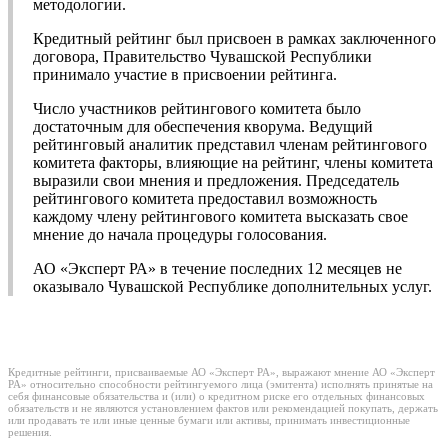
методологии.
Кредитный рейтинг был присвоен в рамках заключенного
договора, Правительство Чувашской Республики
принимало участие в присвоении рейтинга.
Число участников рейтингового комитета было
достаточным для обеспечения кворума. Ведущий
рейтинговый аналитик представил членам рейтингового
комитета факторы, влияющие на рейтинг, члены комитета
выразили свои мнения и предложения. Председатель
рейтингового комитета предоставил возможность
каждому члену рейтингового комитета высказать свое
мнение до начала процедуры голосования.
АО «Эксперт РА» в течение последних 12 месяцев не
оказывало Чувашской Республике дополнительных услуг.
Кредитные рейтинги, присваиваемые АО «Эксперт РА», выражают мнение АО «Эксперт
РА» относительно способности рейтингуемого лица (эмитента) исполнять принятые на
себя финансовые обязательства и (или) о кредитном риске его отдельных финансовых
обязательств и не являются установлением фактов или рекомендацией покупать, держать
или продавать те или иные ценные бумаги или активы, принимать инвестиционные
решения.