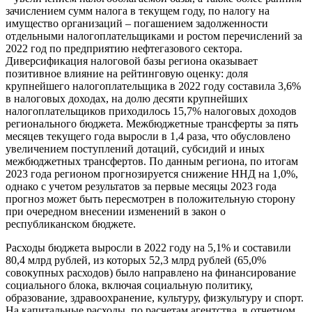
зачислением сумм налога в текущем году, по налогу на
имущество организаций – погашением задолженности
отдельными налогоплательщиками и ростом перечислений за
2022 год по предприятию нефтегазового сектора.
Диверсификация налоговой базы региона оказывает
позитивное влияние на рейтинговую оценку: доля
крупнейшего налогоплательщика в 2022 году составила 3,6%
в налоговых доходах, на долю десяти крупнейших
налогоплательщиков приходилось 15,7% налоговых доходов
регионального бюджета. Межбюджетные трансферты за пять
месяцев текущего года выросли в 1,4 раза, что обусловлено
увеличением поступлений дотаций, субсидий и иных
межбюджетных трансфертов. По данным региона, по итогам
2023 года регионом прогнозируется снижение ННД на 1,0%,
однако с учетом результатов за первые месяцы 2023 года
прогноз может быть пересмотрен в положительную сторону
при очередном внесении изменений в закон о
республиканском бюджете.
Расходы бюджета выросли в 2022 году на 5,1% и составили
80,4 млрд рублей, из которых 52,3 млрд рублей (65,0%
совокупных расходов) было направлено на финансирование
социального блока, включая социальную политику,
образование, здравоохранение, культуру, физкультуру и спорт.
На капитальные расходы, по расчетам агентства, в отчетном