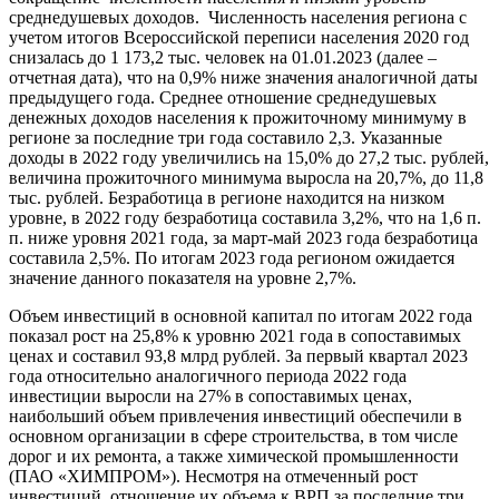
среднедушевых доходов. Численность населения региона с
учетом итогов Всероссийской переписи населения 2020 год
снизалась до 1 173,2 тыс. человек на 01.01.2023 (далее –
отчетная дата), что на 0,9% ниже значения аналогичной даты
предыдущего года. Среднее отношение среднедушевых
денежных доходов населения к прожиточному минимуму в
регионе за последние три года составило 2,3. Указанные
доходы в 2022 году увеличились на 15,0% до 27,2 тыс. рублей,
величина прожиточного минимума выросла на 20,7%, до 11,8
тыс. рублей. Безработица в регионе находится на низком
уровне, в 2022 году безработица составила 3,2%, что на 1,6 п.
п. ниже уровня 2021 года, за март-май 2023 года безработица
составила 2,5%. По итогам 2023 года регионом ожидается
значение данного показателя на уровне 2,7%.
Объем инвестиций в основной капитал по итогам 2022 года
показал рост на 25,8% к уровню 2021 года в сопоставимых
ценах и составил 93,8 млрд рублей. За первый квартал 2023
года относительно аналогичного периода 2022 года
инвестиции выросли на 27% в сопоставимых ценах,
наибольший объем привлечения инвестиций обеспечили в
основном организации в сфере строительства, в том числе
дорог и их ремонта, а также химической промышленности
(ПАО «ХИМПРОМ»). Несмотря на отмеченный рост
инвестиций, отношение их объема к ВРП за последние три