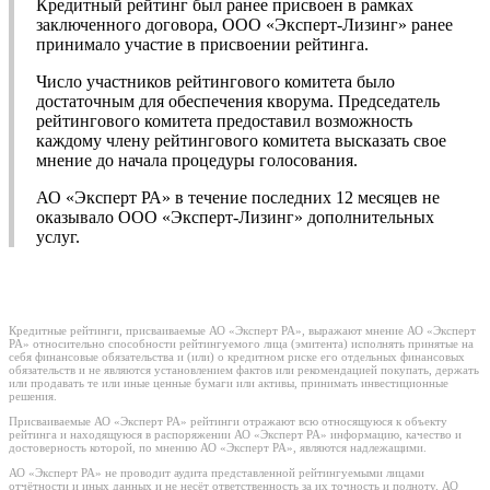
Кредитный рейтинг был ранее присвоен в рамках
заключенного договора, ООО «Эксперт-Лизинг» ранее
принимало участие в присвоении рейтинга.
Число участников рейтингового комитета было
достаточным для обеспечения кворума. Председатель
рейтингового комитета предоставил возможность
каждому члену рейтингового комитета высказать свое
мнение до начала процедуры голосования.
АО «Эксперт РА» в течение последних 12 месяцев не
оказывало ООО «Эксперт-Лизинг» дополнительных
услуг.
Кредитные рейтинги, присваиваемые АО «Эксперт РА», выражают мнение АО «Эксперт
РА» относительно способности рейтингуемого лица (эмитента) исполнять принятые на
себя финансовые обязательства и (или) о кредитном риске его отдельных финансовых
обязательств и не являются установлением фактов или рекомендацией покупать, держать
или продавать те или иные ценные бумаги или активы, принимать инвестиционные
решения.
Присваиваемые АО «Эксперт РА» рейтинги отражают всю относящуюся к объекту
рейтинга и находящуюся в распоряжении АО «Эксперт РА» информацию, качество и
достоверность которой, по мнению АО «Эксперт РА», являются надлежащими.
АО «Эксперт РА» не проводит аудита представленной рейтингуемыми лицами
отчётности и иных данных и не несёт ответственность за их точность и полноту. АО