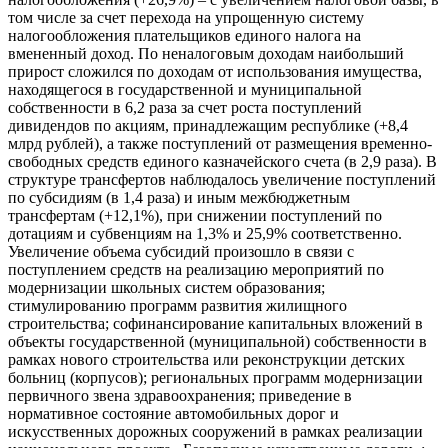
том числе за счет перехода на упрощенную систему
налогообложения плательщиков единого налога на
вмененный доход. По неналоговым доходам наибольший
прирост сложился по доходам от использования имущества,
находящегося в государственной и муниципальной
собственности в 6,2 раза за счет роста поступлений
дивидендов по акциям, принадлежащим республике (+8,4
млрд рублей), а также поступлений от размещения временно-
свободных средств единого казначейского счета (в 2,9 раза). В
структуре трансфертов наблюдалось увеличение поступлений
по субсидиям (в 1,4 раза) и иным межбюджетным
трансфертам (+12,1%), при снижении поступлений по
дотациям и субвенциям на 1,3% и 25,9% соответственно.
Увеличение объема субсидий произошло в связи с
поступлением средств на реализацию мероприятий по
модернизации школьных систем образования;
стимулированию программ развития жилищного
строительства; софинансирование капитальных вложений в
объекты государственной (муниципальной) собственности в
рамках нового строительства или реконструкции детских
больниц (корпусов); региональных программ модернизации
первичного звена здравоохранения; приведение в
нормативное состояние автомобильных дорог и
искусственных дорожных сооружений в рамках реализации