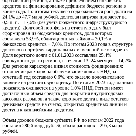
образований региона, а также привлечением банковских
кредитов на финансирование дефицита бюджета региона в
конце года. По итогам текущего года ожидается рост долга на
24,1% до 47,7 млрд рублей, долговая нагрузка прирастет на
0,5 п. п. – 17,6% (без учета бюджетного инфраструктурного
кредита). Долговой портфель на отчетную дату был
сформирован из бюджетных кредитов, доля которых
составляла 53,9%, облигационных займов – 39,1% и
банковских кредитов – 7,0%. По итогам 2023 года в структуре
долгового портфеля кардинальных изменений не ожидается.
Доля короткого долга с 01.01.2023 составляла 25,4%
совокупного долга региона, в течение 13–24 месяцев – 14,2%.
Для региона характерна низкая стоимость фондирования:
отношение расходов на обслуживание долга к ННД за
отчетный год составило 0,6%, что оказало положительное
влияние на рейтинговую оценку. По итогам 2023 года данный
показатель ожидается на уровне 1,0% ННД. Регион имеет
достаточный объем средств для покрытия внутригодовых
кассовых разрывов, а также короткого долга в виде остатков
денежных средств на счетах, открытых кредитных линий и
доступа к казначейским кредитам.
Объем доходов бюджета субъекта РФ по итогам 2022 года
составил 280,6 млрд рублей, объем расходов – 295,3 млрд
рублей.