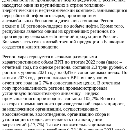
находится один из крупнейших в стране топливно-
энергетический и нефтехимический комплекс, занимающийся
переработкой нефтяного сырья, производством
автомобильных бензинов и дизельного топлива. Регион
входит в 10 регионов-лидеров по добыче нефти. Кроме того,
республика является одним из крупнейших регионов по
производству сельскохозяйственной продукции в России.
Большая часть сельскохозяйственной продукции в Башкирии
создается в животноводстве.
Регион характеризуется высокими размерными
характеристиками: объем ВРП по итогам 2022 года (далее –
отчетный год), по оценке региона, составил 2,3 трлн рублей, с
ростом к уровню 2021 года на 0,4% в сопоставимых ценах. По
итогам 2023 года регион ожидает ВРП выше уровня
отчетного года на 2,7% в сопоставимых ценах. В отчетном
году промышленность региона продемонстрировала
устойчивую положительную динамику – индекс
промышленного производства составил 102,7%. Во всех
секторах промышленного производства наблюдался прирост,
за исключением организаций, осуществляющих
водоснабжение, водоотведение, организацию сбора и
утилизации отходов, деятельность по ликвидации
загрязнений (-13,7%). Также положительная динамика
сложилась в сельском хозяйстве (+28,1% к уровню 2021 года),