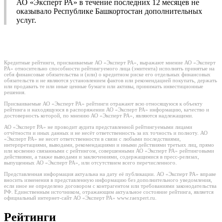
АО «Эксперт РА» в течение последних 12 месяцев не
оказывало Республике Башкортостан дополнительных
услуг.
Кредитные рейтинги, присваиваемые АО «Эксперт РА», выражают мнение АО «Эксперт
РА» относительно способности рейтингуемого лица (эмитента) исполнять принятые на
себя финансовые обязательства и (или) о кредитном риске его отдельных финансовых
обязательств и не являются установлением фактов или рекомендацией покупать, держать
или продавать те или иные ценные бумаги или активы, принимать инвестиционные
решения.
Присваиваемые АО «Эксперт РА» рейтинги отражают всю относящуюся к объекту
рейтинга и находящуюся в распоряжении АО «Эксперт РА» информацию, качество и
достоверность которой, по мнению АО «Эксперт РА», являются надлежащими.
АО «Эксперт РА» не проводит аудита представленной рейтингуемыми лицами
отчётности и иных данных и не несёт ответственность за их точность и полноту. АО
«Эксперт РА» не несет ответственности в связи с любыми последствиями,
интерпретациями, выводами, рекомендациями и иными действиями третьих лиц, прямо
или косвенно связанными с рейтингом, совершенными АО «Эксперт РА» рейтинговыми
действиями, а также выводами и заключениями, содержащимися в пресс-релизах,
выпущенных АО «Эксперт РА», или отсутствием всего перечисленного.
Представленная информация актуальна на дату её публикации. АО «Эксперт РА» вправе
вносить изменения в представленную информацию без дополнительного уведомления,
если иное не определено договором с контрагентом или требованиями законодательства
РФ. Единственным источником, отражающим актуальное состояние рейтинга, является
официальный интернет-сайт АО «Эксперт РА» www.raexpert.ru.
Рейтинги