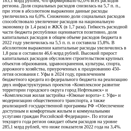
183,1 млрд рублей, что формировало 62,0% всех расходов
региона. Доля социальных расходов снизилась на 5,7 п. п.,
при этом в абсолютном выражении данные расходы
увеличились на 6,0%. Снижению доли социальных расходов
способствовало увеличение расходов на национальную
экономику (в 1,4 раза) и ЖКХ (в 1,7 раза). Гибкость расходной
части бюджета республики оценивается позитивно, доля
капитальных расходов в общем объеме расходов бюджета в
2022 году увеличилась на 5,5 п. п. и составила 15,8%. В
абсолютном выражении капитальные расходы увеличились в
1,8 раза и составили 46,6 млрд рублей. Высокий прирост
капитальных расходов обусловлен строительством крупных
объектов образования, здравоохранения, культуры, спорта,
дорожного хозяйства, приуроченных к празднованию 450-
летия основания г. Уфы в 2024 году, привлечением
бюджетного кредита из федерального бюджета на реализацию
двух инфраструктурных проектов «Комплексное развитие
территории городского округа город Нефтекамск» и
«Комплексная жилая застройка «Южные ворота» г. Уфа» и
модернизацию общественного транспорта, а также
реализацией государственной программы РФ «Обеспечение
доступным и комфортным жильем и коммунальными
услугами граждан Российской Федерации». По итогам
текущего года регион ожидает объем расходов на уровне
285,1 млрд рублей, что ниже показателя 2022 года на 3,4%.