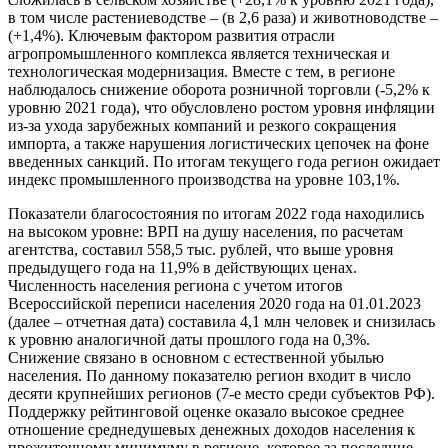
в том числе растениеводстве – (в 2,6 раза) и животноводстве –
(+1,4%). Ключевым фактором развития отрасли
агропромышленного комплекса является техническая и
технологическая модернизация. Вместе с тем, в регионе
наблюдалось снижение оборота розничной торговли (-5,2% к
уровню 2021 года), что обусловлено ростом уровня инфляции
из-за ухода зарубежных компаний и резкого сокращения
импорта, а также нарушения логистических цепочек на фоне
введенных санкций. По итогам текущего года регион ожидает
индекс промышленного производства на уровне 103,1%.
Показатели благосостояния по итогам 2022 года находились
на высоком уровне: ВРП на душу населения, по расчетам
агентства, составил 558,5 тыс. рублей, что выше уровня
предыдущего года на 11,9% в действующих ценах.
Численность населения региона с учетом итогов
Всероссийской переписи населения 2020 года на 01.01.2023
(далее – отчетная дата) составила 4,1 млн человек и снизилась
к уровню аналогичной даты прошлого года на 0,3%.
Снижение связано в основном с естественной убылью
населения. По данному показателю регион входит в число
десяти крупнейших регионов (7-е место среди субъектов РФ).
Поддержку рейтинговой оценке оказало высокое среднее
отношение среднедушевых денежных доходов населения к
прожиточному минимуму в регионе, которое за последние