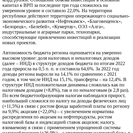
капитал к ВРП за последние три года сложилось на
умеренном уровне и составило 22,0%. На территории
республики действуют территории опережающего социально-
экономического развития «Нефтекамск», «Благовещенск»,
«Белорецк», «Белебей», «Кумертау», ОЭЗ «Алга»,
индустриальные и аграрные парки, технопарки,
способствующие привлечению инвестиций и реализации
новых проектов.
Автономность бюджета региона оценивается на умеренно
высоком уровне: доля налоговых и неналоговых доходов
(далее – ННД) в структуре доходов бюджета по итогам 2022
года приросла на 0,5 п. п. и составила 64,6%. За 2022 год
доходы региона выросли на 14,1% по сравнению с 2021
годом, в том числе ННД на 15,1%, трансферты – на 12,4%. В
структуре ННД положительная динамика сложилась как по
налоговым доходам (+8,8%), так и по неналоговым (в 2,8 раз).
По всем бюджетообразующим налогам наблюдался прирост,
наибольший сложился по налогу на доходы физических лиц
(+11,5%) в связи с ростом фонда заработной платы по региону
на 9,9%; акцизам (+22,0%) – с увеличением норматива
распределения по акцизам на нефтепродукты, ростом
налоговой базы и индексацией ставок акцизов; налогу,
взимаемому в связи с применением упрощенной системы
налогообложения (+26,9%) – с увеличением налоговой базы, в