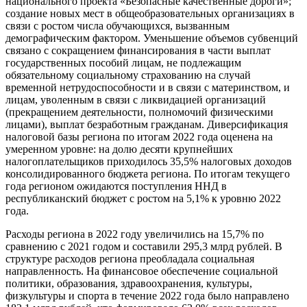
национального проекта «Безопасные качественные дороги»;
создание новых мест в общеобразовательных организациях в
связи с ростом числа обучающихся, вызванным
демографическим фактором. Уменьшение объемов субвенций
связано с сокращением финансирования в части выплат
государственных пособий лицам, не подлежащим
обязательному социальному страхованию на случай
временной нетрудоспособности и в связи с материнством, и
лицам, уволенным в связи с ликвидацией организаций
(прекращением деятельности, полномочий физическими
лицами), выплат безработным гражданам. Диверсификация
налоговой базы региона по итогам 2022 года оценена на
умеренном уровне: на долю десяти крупнейших
налогоплательщиков приходилось 35,5% налоговых доходов
консолидированного бюджета региона. По итогам текущего
года регионом ожидаются поступления ННД в
республиканский бюджет с ростом на 5,1% к уровню 2022
года.
Расходы региона в 2022 году увеличились на 15,7% по
сравнению с 2021 годом и составили 295,3 млрд рублей. В
структуре расходов региона преобладала социальная
направленность. На финансовое обеспечение социальной
политики, образования, здравоохранения, культуры,
физкультуры и спорта в течение 2022 года было направлено