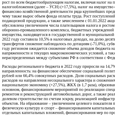
рост по всем бюджетообразующим налогам, включая налог на п
налогообложения (далее – УСН) (+17,5%), налог на имуществ
финансово-хозяйственной деятельности ряда крупнейших пред
чему также вырос объем фонда оплаты труда. Рост поступлений
подакцизной продукции, а также зачислением с 01.01.2022 а
обусловлена увеличением числа плательщиков налога и ростом
оборонно-промышленного комплекса, бюджетных учреждений и д
имущества, находящегося в государственной и муниципальной
2022 году составила 10,5% в налоговых доходах, на долю де
трансфертов снижение наблюдалось по дотациям (-71,0%), суб
году регионом ожидается снижение объема доходов бюджета н
напряженности и текущих макроэкономических условий, а так
нераспределенных между субъектами РФ в соответствии с Фед
Расходы регионального бюджета в 2022 году приросли на 14,7%
направленность: на финансовое обеспечение социальной полити
рублей или 66,4% совокупных расходов. Доля социальных расход
расходов на направления несоциального характера и снижением
национальную экономику (+27,5%), ЖКХ (в 1,7 раза), образован
основном, финансированием мероприятий по реализации специ
ремонтом и реконструкцией автомобильных дорог, а также ре
долевом строительстве по счетам эскроу, реализацией инфраст
объектов. На образование – увеличением целевого показателя 
физическую культуру и спорт – финансированием капитальных
отдельных капитальных вложений, финансирования мер по про