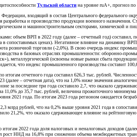
дитоспособности
Тульской области
на уровне ruА+, прогноз по
ской Федерации, входящий в состав Центрального федерального о
 разработка и производство продукции военного назначения. С
ургическим и машиностроительным секторами, химической и п
ми: объем ВРП в 2022 году (далее – отчетный год) составил, по
да в сопоставимых ценах). Негативное влияние на динамику ВРП
борота розничной торговли (-2,0%). В свою очередь индекс про
изводства в базовых отраслях промышленности: оборонно-пром
»), металлургической (освоены новые рынки сбыта продукции)
дается, что индекс промышленного производства составит 100,6
по итогам отчетного года составил 626,3 тыс. рублей. Численно
.2023 (далее – отчетная дата), что на 1,0% ниже значения анало
не за последние три года составило 2,7, что оказало сдержив
а 11,0% до 35,7 тыс. рублей, величина прожиточного минимума 
уровня 2021 года. По итогам 2023 года регионом ожидается безра
12,3 млрд рублей, что на 0,2% выше уровня 2021 года в сопост
авило 21,2%, что оказало сдерживающее влияние на рейтинговую
 итогам 2022 года доля налоговых и неналоговых доходов (далее
тал рост ННД на 16,8% при снижении объема межбюджетных тран