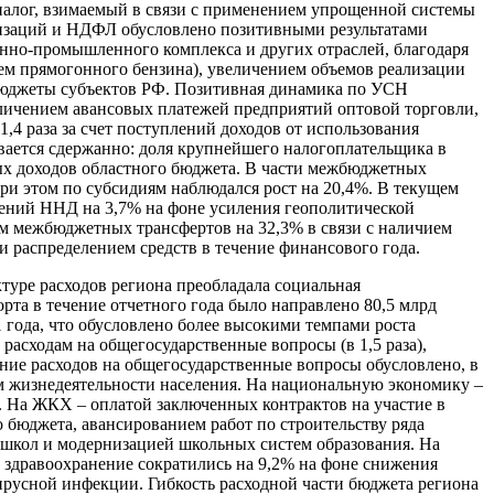
 налог, взимаемый в связи с применением упрощенной системы
анизаций и НДФЛ обусловлено позитивными результатами
нно-промышленного комплекса и других отраслей, благодаря
ием прямогонного бензина), увеличением объемов реализации
 бюджеты субъектов РФ. Позитивная динамика по УСН
величением авансовых платежей предприятий оптовой торговли,
4 раза за счет поступлений доходов от использования
вается сдержанно: доля крупнейшего налогоплательщика в
ых доходов областного бюджета. В части межбюджетных
ри этом по субсидиям наблюдался рост на 20,4%. В текущем
лений ННД на 3,7% на фоне усиления геополитической
м межбюджетных трансфертов на 32,3% в связи с наличием
распределением средств в течение финансового года.
ктуре расходов региона преобладала социальная
рта в течение отчетного года было направлено 80,5 млрд
1 года, что обусловлено более высокими темпами роста
расходам на общегосударственные вопросы (в 1,5 раза),
чение расходов на общегосударственные вопросы обусловлено, в
м жизнедеятельности населения. На национальную экономику –
. На ЖКХ – оплатой заключенных контрактов на участие в
о бюджета, авансированием работ по строительству ряда
м школ и модернизацией школьных систем образования. На
здравоохранение сократились на 9,2% на фоне снижения
русной инфекции. Гибкость расходной части бюджета региона