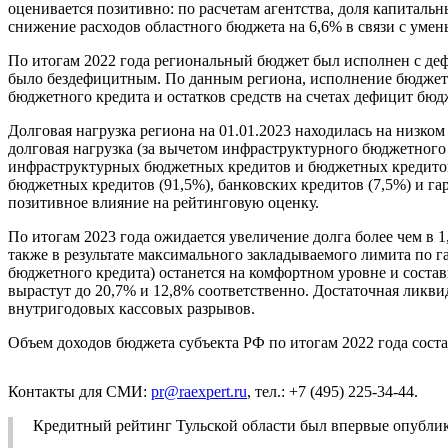
оценивается позитивно: по расчетам агентства, доля капиталь
снижение расходов областного бюджета на 6,6% в связи с уме
По итогам 2022 года региональный бюджет был исполнен с де
было бездефицитным. По данным региона, исполнение бюджета
бюджетного кредита и остатков средств на счетах дефицит бюд
Долговая нагрузка региона на 01.01.2023 находилась на низком
долговая нагрузка (за вычетом инфраструктурного бюджетного к
инфраструктурных бюджетных кредитов и бюджетных кредитов
бюджетных кредитов (91,5%), банковских кредитов (7,5%) и га
позитивное влияние на рейтинговую оценку.
По итогам 2023 года ожидается увеличение долга более чем в 
также в результате максимального закладываемого лимита по г
бюджетного кредита) останется на комфортном уровне и состав
вырастут до 20,7% и 12,8% соответственно. Достаточная ликви
внутригодовых кассовых разрывов.
Объем доходов бюджета субъекта РФ по итогам 2022 года состав
Контакты для СМИ:
pr@raexpert.ru
, тел.: +7 (495) 225-34-44.
Кредитный рейтинг Тульской области был впервые опублик