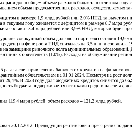
ных расходов в общем объеме расходов бюджета в отчетном году 
ньшением объема предусмотренных расходов, осуществляемых за
фицитом в размере 1,9 млрд рублей или 2,0% ННД, за вычетом 
 в текущем году ожидается с дефицитом в размере 8,7 млрд ру
жета составит 3,4 млрд рублей или 3,9% ННД, который будет про
 уровне: совокупный объём долгового портфеля составил 19,9 млр
редита) на фоне роста ННД снизалась на 3,5 п. п. и составила 
 на замещение рыночного долга муниципальных образований. Д
рантийных обязательств (1,0%). Расходы на обслуживание регион
1,5 раза за счет привлечения банковских кредитов на финансир
арантийным обязательствам на 01.01.2024. Несмотря на рост дол
ит 29,4%. В 2023 году доля бюджетных кредитов снизится до 66,
дность бюджета поддерживается остатками средств на счетах, д
ил 119,4 млрд рублей, объем расходов – 121,2 млрд рублей.
ован 20.12.2012. Предыдущий рейтинговый пресс-релиз по данн