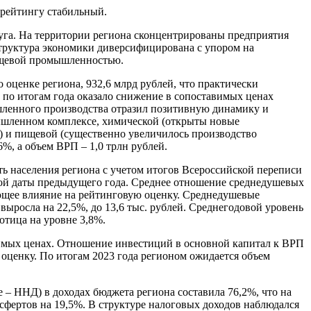
 рейтингу стабильный.
круга. На территории региона сконцентрированы предприятия
труктура экономики диверсифицирована с упором на
ищевой промышленностью.
 оценке региона, 932,6 млрд рублей, что практически
 по итогам года оказало снижение в сопоставимых ценах
мышленного производства отразил позитивную динамику и
ышленном комплексе, химической (открыты новые
 и пищевой (существенно увеличилось производство
%, а объем ВРП – 1,0 трлн рублей.
сть населения региона с учетом итогов Всероссийской переписи
гичной даты предыдущего года. Среднее отношение среднедушевых
ающее влияние на рейтинговую оценку. Среднедушевые
выросла на 22,5%, до 13,6 тыс. рублей. Среднегодовой уровень
ботица на уровне 3,8%.
авимых ценах. Отношение инвестиций в основной капитал к ВРП
 оценку. По итогам 2023 года регионом ожидается объем
 – ННД) в доходах бюджета региона составила 76,2%, что на
сфертов на 19,5%. В структуре налоговых доходов наблюдался