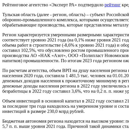
Рейтинговое агентство «Эксперт РА» подтвердило
рейтинг
кре
Тульская область (далее - регион, область) – субъект Россий
оборонно-промышленного комплекса, которыми осуществляется
обрабатывающие производства, которые представлены металл
Регион характеризуется умеренными размерными характеристика
соответствует уровню 2021 года (на 0,1% ниже уровня 2021 го
объема работ в строительстве (-8,6% к уровню 2021 года) и о
составил 102,5%, что обусловлено ростом промышленного про
производства АО «НАК «Азот», ООО «Полипласт Новомосковск
напитков) промышленности. По итогам 2023 года регионом ожи
По расчетам агентства, объем ВРП на душу населения региона 
населения 2020 года, составила 1 481,5 тыс. человек на 01.01
денежных доходов населения к прожиточному минимуму в регио
денежные доходы населения региона в 2022 году увеличились н
безработицы в 2022 году составил 3,6%, что на 0,2 п. п. ниже 
Объем инвестиций в основной капитал в 2022 году составил 2
за последние три года находилось на умеренном уровне и сост
инвестиций в размере 230,0 млрд рублей.
Бюджетная автономия региона находится на высоком уровне: по
5,7 п. п. выше уровня 2021 года. Причиной такой динамики с