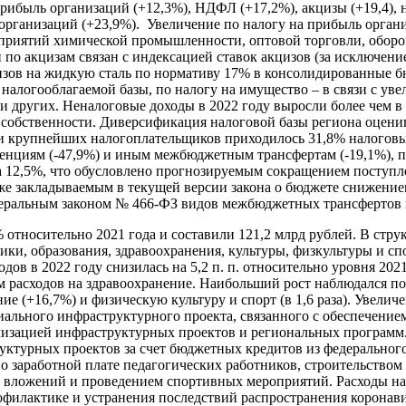
рибыль организаций (+12,3%), НДФЛ (+17,2%), акцизы (+19,4),
о организаций (+23,9%). Увеличение по налогу на прибыль орг
приятий химической промышленности, оптовой торговли, оборо
 по акцизам связан с индексацией ставок акцизов (за исключен
кцизов на жидкую сталь по нормативу 17% в консолидированные
 налогооблагаемой базы, по налогу на имущество – в связи с у
ругих. Неналоговые доходы в 2022 году выросли более чем в 1,
 собственности. Диверсификация налоговой базы региона оцени
сяти крупнейших налогоплательщиков приходилось 31,8% налогов
венциям (-47,9%) и иным межбюджетным трансфертам (-19,1%), п
а 12,5%, что обусловлено прогнозируемым сокращением поступ
же закладываемым в текущей версии закона о бюджете снижение
еральным законом № 466-ФЗ видов межбюджетных трансфертов и 
 относительно 2021 года и составили 121,2 млрд рублей. В стру
ки, образования, здравоохранения, культуры, физкультуры и спо
ов в 2022 году снизилась на 5,2 п. п. относительно уровня 202
 расходов на здравоохранение. Наибольший рост наблюдался по 
ие (+16,7%) и физическую культуру и спорт (в 1,6 раза). Увели
ального инфраструктурного проекта, связанного с обеспечение
ализацией инфраструктурных проектов и региональных программ
руктурных проектов за счет бюджетных кредитов из федеральног
по заработной плате педагогических работников, строительство
 вложений и проведением спортивных мероприятий. Расходы на 
филактике и устранения последствий распространения коронави