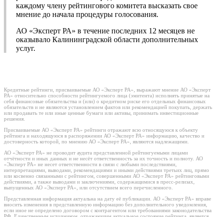
каждому члену рейтингового комитета высказать свое
мнение до начала процедуры голосования.
АО «Эксперт РА» в течение последних 12 месяцев не
оказывало Калининградской области дополнительных
услуг.
Кредитные рейтинги, присваиваемые АО «Эксперт РА», выражают мнение АО «Эксперт
РА» относительно способности рейтингуемого лица (эмитента) исполнять принятые на
себя финансовые обязательства и (или) о кредитном риске его отдельных финансовых
обязательств и не являются установлением фактов или рекомендацией покупать, держать
или продавать те или иные ценные бумаги или активы, принимать инвестиционные
решения.
Присваиваемые АО «Эксперт РА» рейтинги отражают всю относящуюся к объекту
рейтинга и находящуюся в распоряжении АО «Эксперт РА» информацию, качество и
достоверность которой, по мнению АО «Эксперт РА», являются надлежащими.
АО «Эксперт РА» не проводит аудита представленной рейтингуемыми лицами
отчётности и иных данных и не несёт ответственность за их точность и полноту. АО
«Эксперт РА» не несет ответственности в связи с любыми последствиями,
интерпретациями, выводами, рекомендациями и иными действиями третьих лиц, прямо
или косвенно связанными с рейтингом, совершенными АО «Эксперт РА» рейтинговыми
действиями, а также выводами и заключениями, содержащимися в пресс-релизах,
выпущенных АО «Эксперт РА», или отсутствием всего перечисленного.
Представленная информация актуальна на дату её публикации. АО «Эксперт РА» вправе
вносить изменения в представленную информацию без дополнительного уведомления,
если иное не определено договором с контрагентом или требованиями законодательства
РФ. Единственным источником, отражающим актуальное состояние рейтинга, является