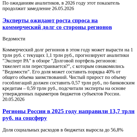
По ожиданиям аналитиков, в 2026 году этот показатель
продолжит замедление
26.05.2026
Эксперты ожидают роста спроса на
коммерческий долг со стороны регионов
Ведомости
Коммерческий долг регионов в этом году может вырасти на 1
трлн руб. с текущих 1,1 трлн руб., прогнозируют аналитики
"Эксперт РА" в обзоре "Долговой портфель регионов:
тяжелеет или перестраивается?", с которым ознакомились
"Ведомости". Его доля может составить порядка 40% от
общего объема заимствований. Чистый прирост по объему
гособлигаций должен составить 0,57 трлн руб., по банковским
кредитам – 0,59 трлн руб., подсчитали эксперты на основе
утвержденных параметров бюджетов субъектов России.
20.05.2026
Регионы России в 2025 году направили 13,7 трлн
руб. на соцсферу
Доля социальных расходов в бюджетах выросла до 56,8%