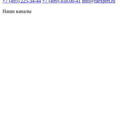
+7 (495) 225-34-44
+7 (499) 418-00-41
info@raexpert.ru
Наши каналы