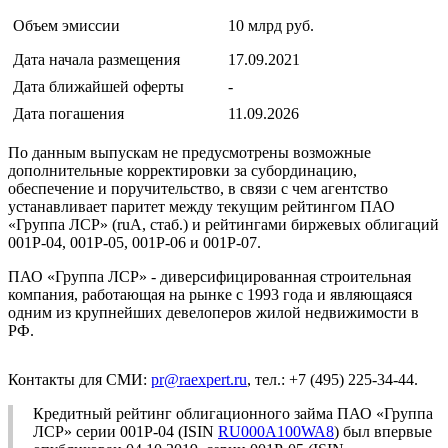
Объем эмиссии
10 млрд руб.
Дата начала размещения
17.09.2021
Дата ближайшей оферты
-
Дата погашения
11.09.2026
По данным выпускам не предусмотрены возможные
дополнительные корректировки за субординацию,
обеспечение и поручительство, в связи с чем агентство
устанавливает паритет между текущим рейтингом ПАО
«Группа ЛСР» (ruA, стаб.) и рейтингами биржевых облигаций
001P-04, 001P-05, 001P-06 и 001P-07.
ПАО «Группа ЛСР» - диверсифицированная строительная
компания, работающая на рынке с 1993 года и являющаяся
одним из крупнейших девелоперов жилой недвижимости в
РФ.
Контакты для СМИ:
pr@raexpert.ru
, тел.: +7 (495) 225-34-44.
Кредитный рейтинг облигационного займа ПАО «Группа
ЛСР» серии 001P-04 (ISIN
RU000A100WA8
) был впервые