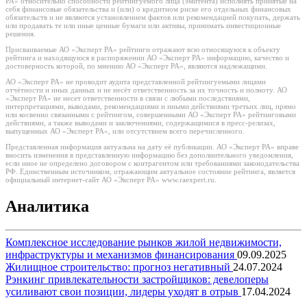
РА» относительно способности рейтингуемого лица (эмитента) исполнять принятые на
себя финансовые обязательства и (или) о кредитном риске его отдельных финансовых
обязательств и не являются установлением фактов или рекомендацией покупать, держать
или продавать те или иные ценные бумаги или активы, принимать инвестиционные
решения.
Присваиваемые АО «Эксперт РА» рейтинги отражают всю относящуюся к объекту
рейтинга и находящуюся в распоряжении АО «Эксперт РА» информацию, качество и
достоверность которой, по мнению АО «Эксперт РА», являются надлежащими.
АО «Эксперт РА» не проводит аудита представленной рейтингуемыми лицами
отчётности и иных данных и не несёт ответственность за их точность и полноту. АО
«Эксперт РА» не несет ответственности в связи с любыми последствиями,
интерпретациями, выводами, рекомендациями и иными действиями третьих лиц, прямо
или косвенно связанными с рейтингом, совершенными АО «Эксперт РА» рейтинговыми
действиями, а также выводами и заключениями, содержащимися в пресс-релизах,
выпущенных АО «Эксперт РА», или отсутствием всего перечисленного.
Представленная информация актуальна на дату её публикации. АО «Эксперт РА» вправе
вносить изменения в представленную информацию без дополнительного уведомления,
если иное не определено договором с контрагентом или требованиями законодательства
РФ. Единственным источником, отражающим актуальное состояние рейтинга, является
официальный интернет-сайт АО «Эксперт РА» www.raexpert.ru.
Аналитика
Комплексное исследование рынков жилой недвижимости,
инфраструктуры и механизмов финансирования
09.09.2025
Жилищное строительство: прогноз негативный
24.07.2024
Рэнкинг привлекательности застройщиков: девелоперы
усиливают свои позиции, лидеры уходят в отрыв
17.04.2024