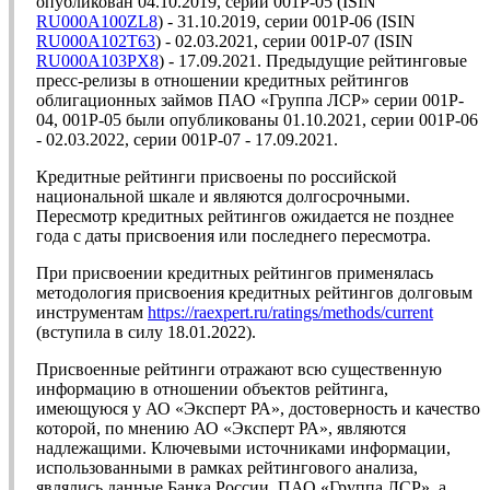
опубликован 04.10.2019, серии 001P-05 (ISIN
RU000A100ZL8
) - 31.10.2019, серии 001P-06 (ISIN
RU000A102T63
) - 02.03.2021, серии 001P-07 (ISIN
RU000A103PX8
) - 17.09.2021. Предыдущие рейтинговые
пресс-релизы в отношении кредитных рейтингов
облигационных займов ПАО «Группа ЛСР» серии 001P-
04, 001P-05 были опубликованы 01.10.2021, серии 001P-06
- 02.03.2022, серии 001P-07 - 17.09.2021.
Кредитные рейтинги присвоены по российской
национальной шкале и являются долгосрочными.
Пересмотр кредитных рейтингов ожидается не позднее
года с даты присвоения или последнего пересмотра.
При присвоении кредитных рейтингов применялась
методология присвоения кредитных рейтингов долговым
инструментам
https://raexpert.ru/ratings/methods/current
(вступила в силу 18.01.2022).
Присвоенные рейтинги отражают всю существенную
информацию в отношении объектов рейтинга,
имеющуюся у АО «Эксперт РА», достоверность и качество
которой, по мнению АО «Эксперт РА», являются
надлежащими. Ключевыми источниками информации,
использованными в рамках рейтингового анализа,
являлись данные Банка России, ПАО «Группа ЛСР», а