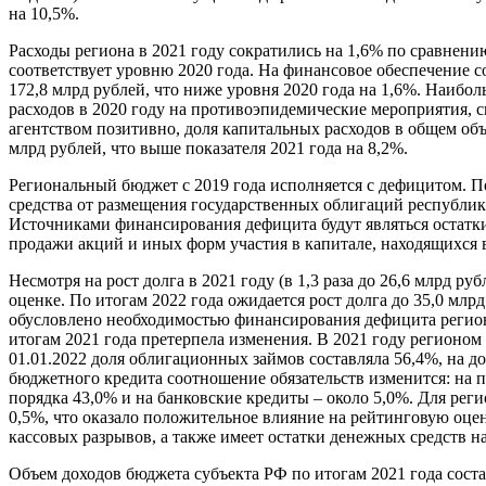
на 10,5%.
Расходы региона в 2021 году сократились на 1,6% по сравнению
соответствует уровню 2020 года. На финансовое обеспечение с
172,8 млрд рублей, что ниже уровня 2020 года на 1,6%. Наибо
расходов в 2020 году на противоэпидемические мероприятия, 
агентством позитивно, доля капитальных расходов в общем объ
млрд рублей, что выше показателя 2021 года на 8,2%.
Региональный бюджет с 2019 года исполняется с дефицитом. 
средства от размещения государственных облигаций республик
Источниками финансирования дефицита будут являться остатки
продажи акций и иных форм участия в капитале, находящихся 
Несмотря на рост долга в 2021 году (в 1,3 раза до 26,6 млрд р
оценке. По итогам 2022 года ожидается рост долга до 35,0 млрд
обусловлено необходимостью финансирования дефицита регион
итогам 2021 года претерпела изменения. В 2021 году регионом
01.01.2022 доля облигационных займов составляла 56,4%, на 
бюджетного кредита соотношение обязательств изменится: на 
порядка 43,0% и на банковские кредиты – около 5,0%. Для рег
0,5%, что оказало положительное влияние на рейтинговую оце
кассовых разрывов, а также имеет остатки денежных средств на
Объем доходов бюджета субъекта РФ по итогам 2021 года состав