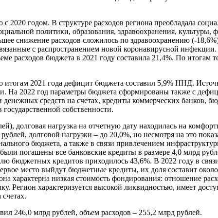
 с 2020 годом. В структуре расходов региона преобладала социал
оциальной политики, образования, здравоохранения, культуры, ф
льшее снижение расходов сложилось по здравоохранению (-18,6%)
связанные с распространением новой коронавирусной инфекции.
еме расходов бюджета в 2021 году составила 21,4%. По итогам т
По итогам 2021 года дефицит бюджета составил 5,9% ННД. Исто
и. На 2022 год параметры бюджета сформированы также с дефиц
 денежных средств на счетах, кредиты коммерческих банков, б
в государственной собственности.
ублей), долговая нагрузка на отчетную дату находилась на комфо
 рублей, долговой нагрузки – до 20,0%, но несмотря на это пока
ального бюджета, а также в связи привлечением инфраструктур
 были погашены все банковские кредиты в размере 4,0 млрд рубл
долю бюджетных кредитов приходилось 43,6%. В 2022 году в свя
первое место выйдут бюджетные кредиты, их доля составит около
иона характерна низкая стоимость фондирования: отношение рас
нку. Регион характеризуется высокой ликвидностью, имеет дост
 счетах.
ил 246,0 млрд рублей, объем расходов – 255,2 млрд рублей.