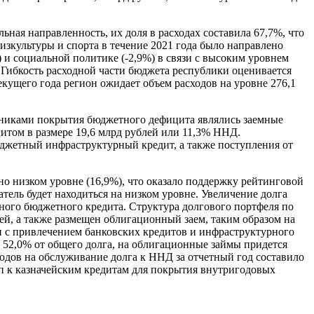
ьная направленность, их доля в расходах составила 67,7%, что
изкультуры и спорта в течение 2021 года было направлено
 и социальной политике (-2,9%) в связи с высоким уровнем
 Гибкость расходной части бюджета республики оценивается
екущего года регион ожидает объем расходов на уровне 276,1
чниками покрытия бюджетного дефицита являлись заемные
итом в размере 19,6 млрд рублей или 11,3% ННД.
юджетный инфраструктурный кредит, а также поступления от
ртно низком уровне (16,9%), что оказало поддержку рейтинговой
затель будет находиться на низком уровне. Увеличение долга
ного бюджетного кредита. Структура долгового портфеля по
ей, а также размещен облигационный заем, таким образом на
зи с привлечением банковских кредитов и инфраструктурного
 52,0% от общего долга, на облигационные займы придется
ходов на обслуживание долга к ННД за отчетный год составило
уп к казначейским кредитам для покрытия внутригодовых