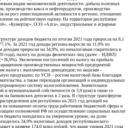
ючевым видам экономической деятельности: добыча полезных
в, производство кокса и нефтепродуктов, производство
ря на рост инвестиционной активности в регионе, отношение
авление на рейтинговую оценку. На территории республики
ей», «Кумертау», ОЭЗ «Алга», индустриальные и аграрные
руктуре доходов бюджета по итогам 2021 года приросла на 8,1
77,1%. За 2021 год доходы региона выросли на 11,9% по
м доходам приросли на 34,9%, по неналоговым сократились в
20 года), налогу на доходы физических лиц (далее – НДФЛ)
 (+36,9%). Увеличение поступлений по налогу на прибыль
е с наращением производственных мощностей предприятий
мм налога с выплаченных дивидендов; по акцизам –
ьную продукцию; по УСН – ростом налоговой базы благодаря
имательства, а также переходом организаций и индивидуальных
а упрощенную систему налогообложения. Значительное
 и муниципальной собственности (в 3,9 раза) в связи со
на банковских депозитах в 2 раза. В структуре трансфертов
распределения для республики на 2021 год дотаций на
в на повышение оплаты труда работников бюджетной сферы и
еализацию полномочий РФ по осуществлению социальных выплат
ти бюджета находились на умеренном уровне, на долю
иходилось 34,9% налоговых доходов республиканского
жет в размере 174,0 млрд рублей, что выше уровня 2021 года