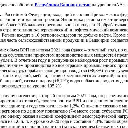
дитоспособности
Республики Башкортостан
на уровне ruАА+, 
ект Российской Федерации, входящий в состав Приволжского фед
ленности и машиностроения. Экономика региона имеет диверс
т более 30% валового регионального продукта. В обрабатывающ
 в стране топливно-энергетический и нефтехимический комплек
 Регион входит в 10 регионов-лидеров по добыче нефти. Кроме 
шая часть сельскохозяйственной продукции в Башкирии создаетс
: объем ВРП по итогам 2021 года (далее – отчетный год), по оц
мика обусловлена приростом производственных мощностей пред
 рублей. В отчетном году в республике наблюдался рост промы
величением производства во все отраслях промышленного произв
ических руд; обрабатывающие производства (+8,3%) за счет увел
ажных изделий, мебели, готовых металлических изделий, автот
энергией, газом и паром (+6,7%); водоснабжение, водоотведени
роизводства на уровне 105,2%.
душу населения, который по итогам 2021 года, по расчетам аген
ост показателя обусловлен ростом ВРП и снижением численности
а последние три года сократилась на 1,2%. Снижение связано с 
 регионов по данному показателю (7-е место среди субъектов Р
вую оценку оказал высокий коэффициент демографической нагруз
ся на 1,6 п. п. к уровню 2020 года и составил 4,3%, таким обра
нвестиций в основной капитал (за исключением бюджетных средст