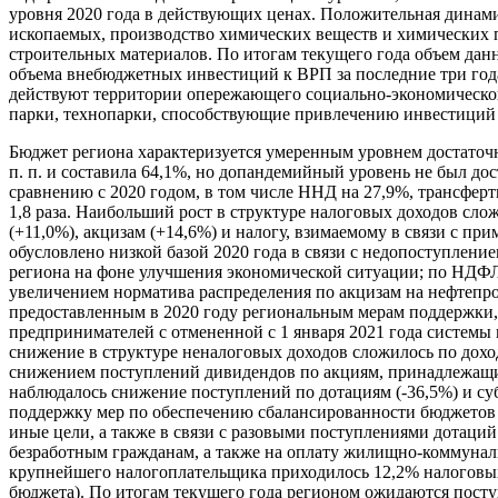
уровня 2020 года в действующих ценах. Положительная динам
ископаемых, производство химических веществ и химических п
строительных материалов. По итогам текущего года объем дан
объема внебюджетных инвестиций к ВРП за последние три года 
действуют территории опережающего социально-экономическог
парки, технопарки, способствующие привлечению инвестиций 
Бюджет региона характеризуется умеренным уровнем достаточно
п. п. и составила 64,1%, но допандемийный уровень не был дос
сравнению с 2020 годом, в том числе ННД на 27,9%, трансфер
1,8 раза. Наибольший рост в структуре налоговых доходов слож
(+11,0%), акцизам (+14,6%) и налогу, взимаемому в связи с 
обусловлено низкой базой 2020 года в связи с недопоступлени
региона на фоне улучшения экономической ситуации; по НДФЛ
увеличением норматива распределения по акцизам на нефтепр
предоставленным в 2020 году региональным мерам поддержки, 
предпринимателей с отмененной с 1 января 2021 года системы
снижение в структуре неналоговых доходов сложилось по доход
снижением поступлений дивидендов по акциям, принадлежащим 
наблюдалось снижение поступлений по дотациям (-36,5%) и су
поддержку мер по обеспечению сбалансированности бюджетов
иные цели, а также в связи с разовыми поступлениями дотац
безработным гражданам, а также на оплату жилищно-коммунал
крупнейшего налогоплательщика приходилось 12,2% налоговы
бюджета). По итогам текущего года регионом ожидаются посту