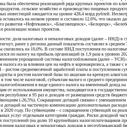
ика была обеспечена реализацией ряда крупных проектов по кл
родуктов, сельское хозяйство и производство пищевых продукто
ных инвестиций ожидается на уровне 428,4 млрд рублей. Несмот
оставалось на низком уровне и составило 12,6%, что оказало д
о развития «Нефтекамск», «Благовещенск», «Белорецк», «Белеб
и реализации новых проектов.
сти: доля налоговых и неналоговых доходов (далее – ННД) в ст
тигнут, ранее у региона данный показатель составлял в среднем 
ты снизились на 10,0%. В составе ННД поступления по налоговы
ился по налогу на прибыль организаций (в 1,9 раза к уровню 20
применением упрощенной системы налогообложения (далее – УСН)
ем налога из-за влияния цен на нефть и коронакризиса, а такж
 – ростом среднемесячной заработной платы и поступлением су
одукты и ростом налоговой базы по акцизам на крепкую алкогол
в том числе налоговой, субъектам малого и среднего предприн
 налогообложения в виде единого налога на вмененный доход н
ам от использования имущества, находящегося в государственной
республике в 95 раз и доходов от размещения средств бюджетов 
бвенциям (-26,5%). Сокращение дотаций связано с уменьшением 
 и дотаций на частичную компенсацию дополнительных расходо
ий в 2020 году. По субвенциям – с сокращением субвенций на р
ьных услуг отдельным категориям граждан. Риски доходной час
х поступлений (на долю 10 крупнейших налогоплательщиков пр
пления налоговых и неналоговых доходов в республиканский бюд