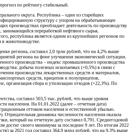
прогноз по рейтингу стабильный.
ерального округа. Республика – один из старейших
ифицированную структуру с упором на обрабатывающее
их производствах преобладает деятельность по производству
с, занимающийся переработкой нефтяного сырья,
того, республика является одним из крупнейших регионов по
я в животноводстве.
енке региона, составил 2,0 трлн рублей, что на 4,2% выше
приятий региона на фоне улучшения экономической ситуации.
шленного производства – индекс промышленного производства
одства: добыча полезных ископаемых (+0,5%) в связи с
ичения производства лекарственных средств и материалов,
ранспортных средств, прицепов и полуприцепов,
е, организация сбора и утилизации отходов (+22,3%). По
тства, составил 503,5 тыс. рублей, что выше уровня
 населения. На 01.01.2022 (далее – отчетная дата)
миграционным оттоком населения и естественной убылью.
Ф). Отрицательная динамика численности населения оказала
ки, который на отчетную дату составил 0,791. Среднегодовой
зом достиг своего минимума за последние 9 лет. По итогам 2022
в) за 2021 год составил 364,9 млрд рублей, что на 9,3% выше