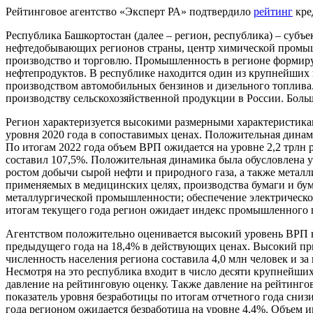
Рейтинговое агентство «Эксперт РА» подтвердило
рейтинг
кре
Республика Башкортостан (далее – регион, республика) – субъ
нефтедобывающих регионов страны, центр химической промыш
производство и торговлю. Промышленность в регионе формируе
нефтепродуктов. В республике находится один из крупнейших
производством автомобильных бензинов и дизельного топлива.
производству сельскохозяйственной продукции в России. Боль
Регион характеризуется высокими размерными характеристиками
уровня 2020 года в сопоставимых ценах. Положительная дина
По итогам 2022 года объем ВРП ожидается на уровне 2,2 трлн
составил 107,5%. Положительная динамика была обусловлена у
ростом добычи сырой нефти и природного газа, а также металл
применяемых в медицинских целях, производства бумаги и бум
металлургической промышленности; обеспечение электрической 
итогам текущего года регион ожидает индекс промышленного п
Агентством положительно оценивается высокий уровень ВРП на 
предыдущего года на 18,4% в действующих ценах. Высокий прир
численность населения региона составила 4,0 млн человек и з
Несмотря на это республика входит в число десяти крупнейших
давление на рейтинговую оценку. Также давление на рейтинго
показатель уровня безработицы по итогам отчетного года снизил
года регионом ожидается безработица на уровне 4,4%. Объем и